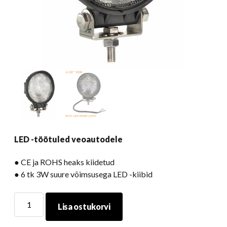
LED -töötuled veoautodele
● CE ja ROHS heaks kiidetud
● 6 tk 3W suure võimsusega LED -kiibid
LED
Lisa ostukorvi
-
töötuled