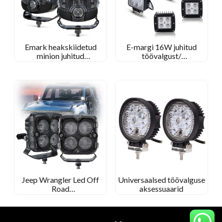
Emark heakskiidetud
E-margi 16W juhitud
minion juhitud
töövalgust/
maanteetuled veoautode
üleujutusvalgust
lisatuled
ruudukujuline töölamp
džiipi maastikul
Jeep Wrangler Led Off
Universaalsed töövalguse
Road
aksessuaarid
prožektorid/prožektorid