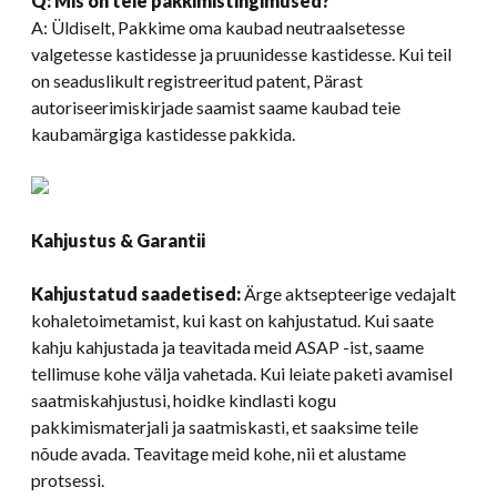
Q: Mis on teie pakkimistingimused?
A: Üldiselt, Pakkime oma kaubad neutraalsetesse
valgetesse kastidesse ja pruunidesse kastidesse. Kui teil
on seaduslikult registreeritud patent, Pärast
autoriseerimiskirjade saamist saame kaubad teie
kaubamärgiga kastidesse pakkida.
Kahjustus & Garantii
Kahjustatud saadetised:
Ärge aktsepteerige vedajalt
kohaletoimetamist, kui kast on kahjustatud. Kui saate
kahju kahjustada ja teavitada meid ASAP -ist, saame
tellimuse kohe välja vahetada. Kui leiate paketi avamisel
saatmiskahjustusi, hoidke kindlasti kogu
pakkimismaterjali ja saatmiskasti, et saaksime teile
nõude avada. Teavitage meid kohe, nii et alustame
protsessi.