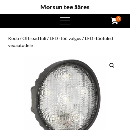
Morsun tee ääres
0
avatud
menüü
Kodu
/
Offroad tuli
/
LED -töö valgus
/ LED -töötuled
veoautodele