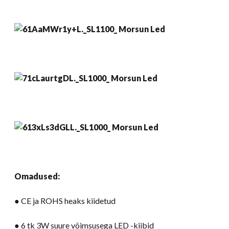
Omadused:
● CE ja ROHS heaks kiidetud
● 6 tk 3W suure võimsusega LED -kiibid