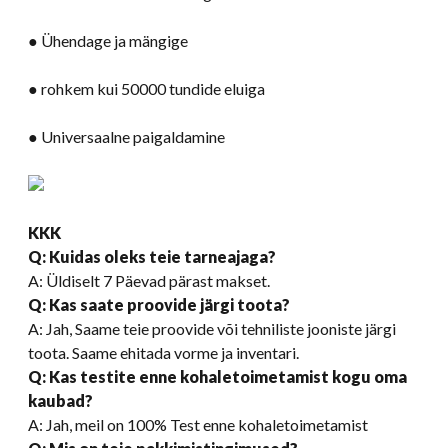
● Ühendage ja mängige
● rohkem kui 50000 tundide eluiga
● Universaalne paigaldamine
KKK
Q: Kuidas oleks teie tarneajaga?
A: Üldiselt 7 Päevad pärast makset.
Q: Kas saate proovide järgi toota?
A: Jah, Saame teie proovide või tehniliste jooniste järgi
toota. Saame ehitada vorme ja inventari.
Q: Kas testite enne kohaletoimetamist kogu oma
kaubad?
A: Jah, meil on 100% Test enne kohaletoimetamist