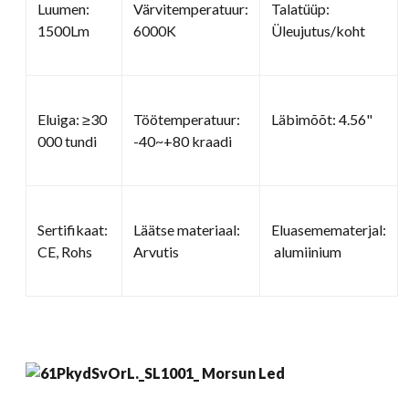
Luumen:
Värvitemperatuur:
Talatüüp:
1500Lm
6000K
Üleujutus/koht
Eluiga: ≥30
Töötemperatuur:
Läbimõõt: 4.56"
000 tundi
-40~+80 kraadi
Sertifikaat:
Läätse materiaal:
Eluasemematerjal:
CE, Rohs
Arvutis
alumiinium