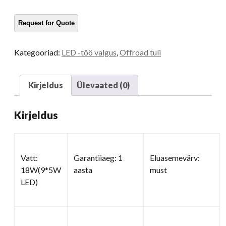
veoautodele
kogus
Kategooriad:
LED -töö valgus
,
Offroad tuli
Kirjeldus
Ülevaated (0)
Kirjeldus
Vatt:
Garantiiaeg: 1
Eluasemevärv:
18W(9*5W
aasta
must
LED)