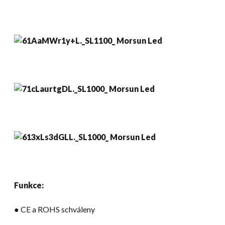
Funkce:
● CE a ROHS schváleny