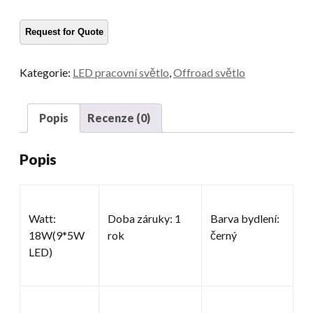
pro
nákladní
automobily
množství
Kategorie:
LED pracovní světlo
,
Offroad světlo
Popis
Recenze (0)
Popis
Watt:
Doba záruky: 1
Barva bydlení:
18W(9*5W
rok
černý
LED)