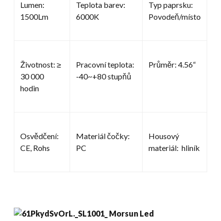
Lumen:
Teplota barev:
Typ paprsku:
1500Lm
6000K
Povodeň/místo
Životnost: ≥
Pracovní teplota:
Průměr: 4.56“
30 000
-40~+80 stupňů
hodin
Osvědčení:
Materiál čočky:
Housový
CE, Rohs
PC
materiál: hliník