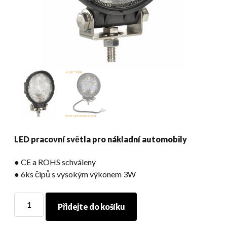
LED pracovní světla pro nákladní automobily
● CE a ROHS schváleny
● 6ks čipů s vysokým výkonem 3W
LED
Přidejte do košíku
pracovní
světla