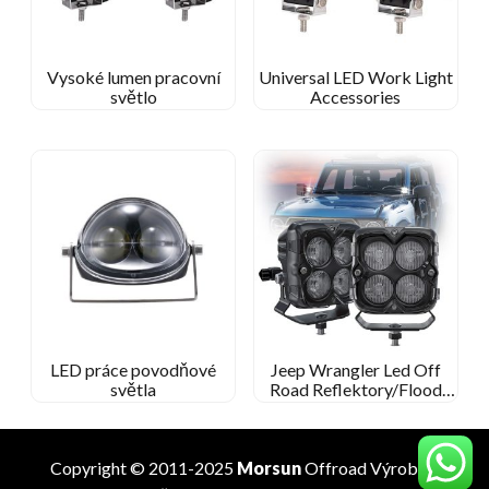
Vysoké lumen pracovní
Universal LED Work Light
světlo
Accessories
LED práce povodňové
Jeep Wrangler Led Off
světla
Road Reflektory/Flood
Lights
Copyright © 2011-2025
Morsun
Offroad
Výrobce
.