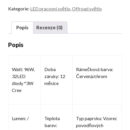
LED
Kategorie:
LED pracovní světlo
,
Offroad světlo
množství
Popis
Recenze (0)
Popis
Watt: 96W,
Doba
Rámečková barva:
32LED
záruky: 12
Červená/chrom
diody *3W
měsíce
Cree
Lumen: /
Teplota
Typ paprsku: Vzorec
barev:
povodňových