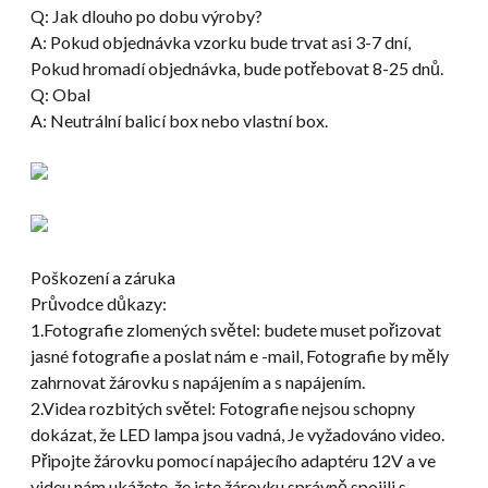
Q: Jak dlouho po dobu výroby?
A: Pokud objednávka vzorku bude trvat asi 3-7 dní,
Pokud hromadí objednávka, bude potřebovat 8-25 dnů.
Q: Obal
A: Neutrální balicí box nebo vlastní box.
Poškození a záruka
Průvodce důkazy:
1.Fotografie zlomených světel: budete muset pořizovat
jasné fotografie a poslat nám e -mail, Fotografie by měly
zahrnovat žárovku s napájením a s napájením.
2.Videa rozbitých světel: Fotografie nejsou schopny
dokázat, že LED lampa jsou vadná, Je vyžadováno video.
Připojte žárovku pomocí napájecího adaptéru 12V a ve
videu nám ukážete, že jste žárovku správně spojili s