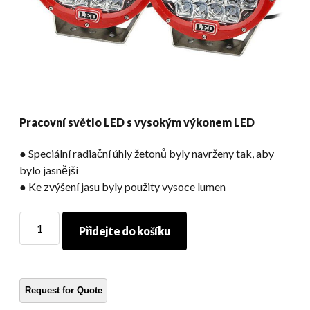
Pracovní světlo LED s vysokým výkonem LED
● Speciální radiační úhly žetonů byly navrženy tak, aby
bylo jasnější
● Ke zvýšení jasu byly použity vysoce lumen
Pracovní
Přidejte do košíku
světlo
LED
s
vysokým
výkonem