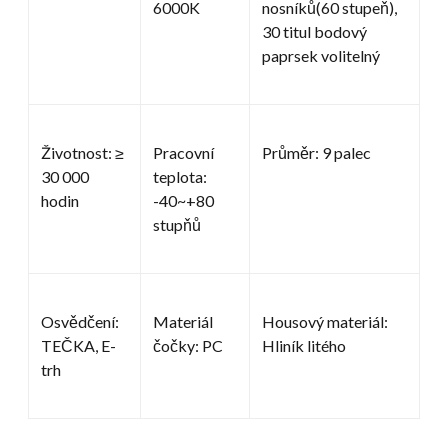
6000K
nosníků(60 stupeň),
30 titul bodový
paprsek volitelný
Životnost: ≥
Pracovní
Průměr: 9 palec
30 000
teplota:
hodin
-40~+80
stupňů
Osvědčení:
Materiál
Housový materiál:
TEČKA, E-
čočky: PC
Hliník litého
trh