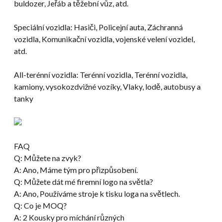
buldozer, Jeřáb a těžební vůz, atd.
Speciální vozidla: Hasiči, Policejní auta, Záchranná
vozidla, Komunikační vozidla, vojenské velení vozidel,
atd.
All-terénní vozidla: Terénní vozidla, Terénní vozidla,
kamiony, vysokozdvižné vozíky, Vlaky, lodě, autobusy a
tanky
FAQ
Q: Můžete na zvyk?
A: Ano, Máme tým pro přizpůsobení.
Q: Můžete dát mé firemní logo na světla?
A: Ano, Používáme stroje k tisku loga na světlech.
Q: Co je MOQ?
A: 2 Kousky pro míchání různých