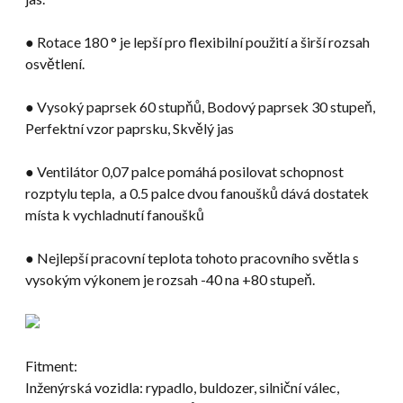
● Rotace 180 ° je lepší pro flexibilní použití a širší rozsah
osvětlení.
● Vysoký paprsek 60 stupňů, Bodový paprsek 30 stupeň,
Perfektní vzor paprsku, Skvělý jas
● Ventilátor 0,07 palce pomáhá posilovat schopnost
rozptylu tepla, a 0.5 palce dvou fanoušků dává dostatek
místa k vychladnutí fanoušků
● Nejlepší pracovní teplota tohoto pracovního světla s
vysokým výkonem je rozsah -40 na +80 stupeň.
Fitment:
Inženýrská vozidla: rypadlo, buldozer, silniční válec,