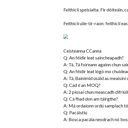
Feithiclí speisialta: Fir dóiteáin, 
Feithiclí uile-tír-raon: feithiclí 
Ceisteanna CCanna
Q: An féidir leat saincheapadh?
A: Tá, Tá foireann againn chun s
Q: An féidir leat lógó mo chuideac
A: Tá, Bainimid úsáid as meaisíní c
Q: Cad é an MOQ?
A: 2 píosaí chun meascadh difriúil
Q: Cá fhad don am táirgthe?
A: Má ordaíonn ordú samplach tógf
Q: Pacáistiú
A: Bosca pacála neodrach nó bos