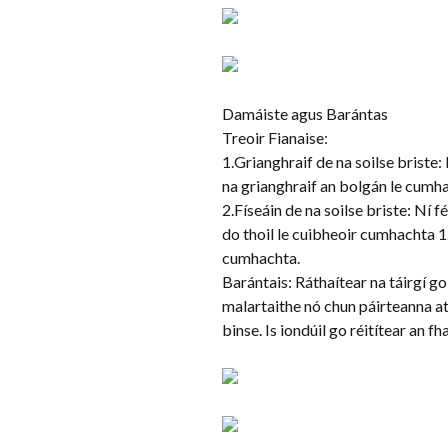
Damáiste agus Barántas
Treoir Fianaise:
1.Grianghraif de na soilse briste
na grianghraif an bolgán le cumha
2.Físeáin de na soilse briste: Ní 
do thoil le cuibheoir cumhachta 1
cumhachta.
Barántais: Ráthaítear na táirgí go 
malartaithe nó chun páirteanna at
binse. Is iondúil go réitítear an f