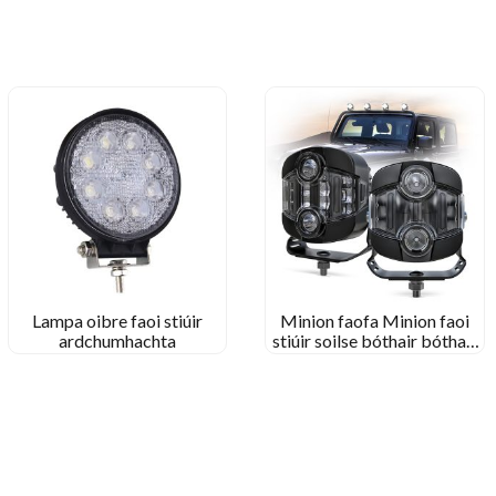
Lampa oibre faoi stiúir
Minion faofa Minion faoi
ardchumhachta
stiúir soilse bóthair bóthair
soilse tiomána cúnta do
trucailí