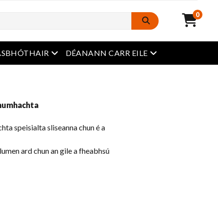
0
roghchlár oscailte
roghchlár oscailt
ASBHÓTHAIR
DÉANANN CARR EILE
dchumhachta
hta speisialta sliseanna chun é a
lumen ard chun an gile a fheabhsú