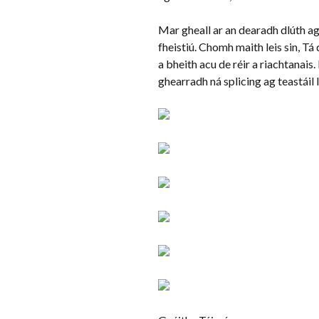
Mar gheall ar an dearadh dlúth agu
fheistiú. Chomh maith leis sin, Tá
a bheith acu de réir a riachtanais
ghearradh ná splicing ag teastáil 