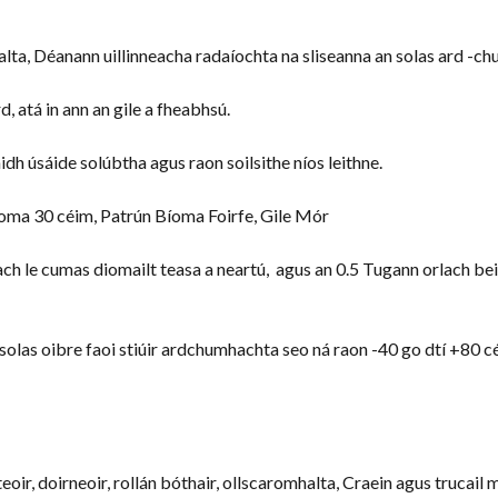
alta, Déanann uillinneacha radaíochta na sliseanna an solas ard -ch
, atá in ann an gile a fheabhsú.
aidh úsáide solúbtha agus raon soilsithe níos leithne.
oma 30 céim, Patrún Bíoma Foirfe, Gile Mór
ach le cumas diomailt teasa a neartú, agus an 0.5 Tugann orlach bei
n solas oibre faoi stiúir ardchumhachta seo ná raon -40 go dtí +80 c
teoir, doirneoir, rollán bóthair, ollscaromhalta, Craein agus trucail 