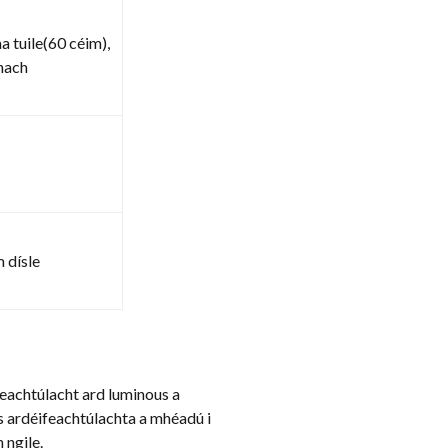
 tuile(60 céim),
nach
 dísle
feachtúlacht ard luminous a
s ardéifeachtúlachta a mhéadú i
 ngile.