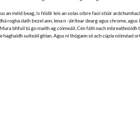
s an méid beag, Is féidir leis an solas oibre faoi stiúir ardchumhacht
 dhá rogha dath bezel ann, lena n -áirítear dearg agus chrome, agus i
. Mura bhfuil tú go maith ag cóimeáil, Cén fáth nach mbreathnóidh t
le haghaidh suiteáil ghlan. Agus ní thógann sé ach cúpla nóiméad ort