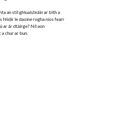
a an stíl ghluaisteáin ar bith a
s féidir le daoine rogha níos fearr
ú ar ár dtáirge? Níl aon
 a chur ar bun.