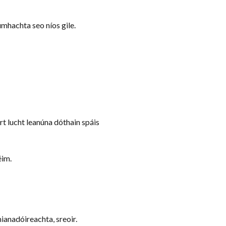
umhachta seo níos gile.
rt lucht leanúna dóthain spáis
éim.
mianadóireachta, sreoir.