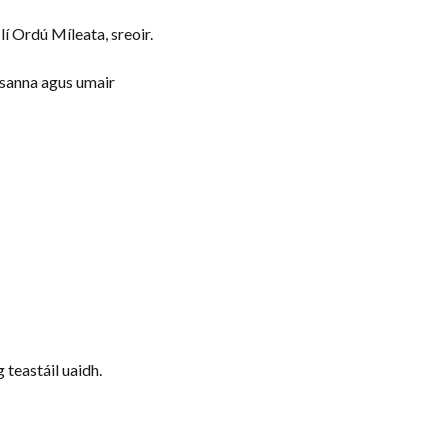
clí Ordú Míleata, sreoir.
 busanna agus umair
 teastáil uaidh.