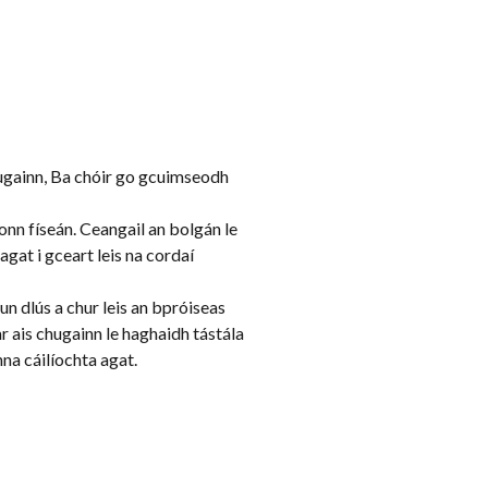
chugainn, Ba chóir go gcuimseodh
íonn físeán. Ceangail an bolgán le
gat i gceart leis na cordaí
hun dlús a chur leis an bpróiseas
r ais chugainn le haghaidh tástála
nna cáilíochta agat.