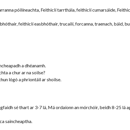
carranna póilíneachta, Feithiclí tarrthála, feithiclí cumarsáide, Feithi
easbhóthair, feithiclí easbhóthair, trucailí, forcanna, traenach, báid,
aincheapadh a dhéanamh.
hta a chur ar na soilse?
hun lógó a phriontáil ar shoilse.
aidh sé thart ar 3-7 lá, Má ordaíonn an mórchóir, beidh 8-25 lá ag
ca saincheaptha.