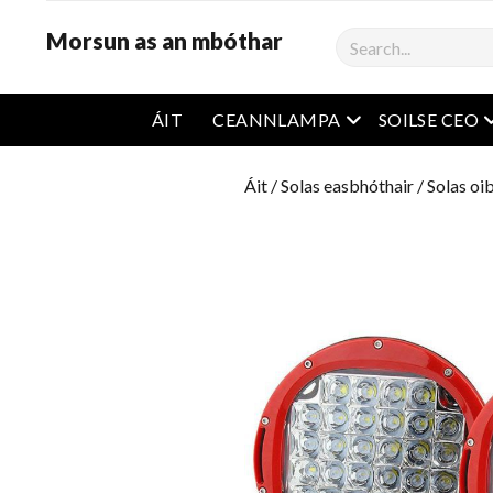
Morsun as an mbóthar
Cíor
roghchlár oscailt
r
ÁIT
CEANNLAMPA
SOILSE CEO
Áit
/
Solas easbhóthair
/
Solas oib