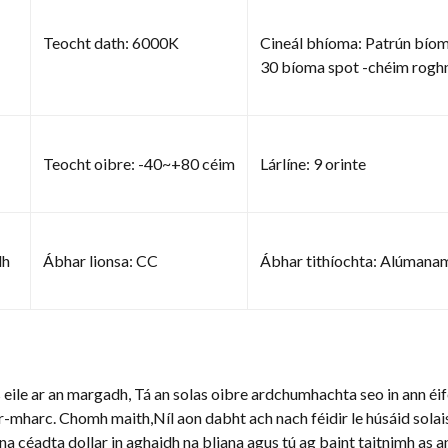
Teocht dath: 6000K
Cineál bhíoma: Patrún bíoma
30 bíoma spot -chéim rogh
Teocht oibre: -40~+80 céim
Lárlíne: 9 orinte
dh
Ábhar lionsa: CC
Ábhar tithíochta: Alúmanam
s eile ar an margadh, Tá an solas oibre ardchumhachta seo in ann éi
r-mharc. Chomh maith,Níl aon dabht ach nach féidir le húsáid solai
 na céadta dollar in aghaidh na bliana agus tú ag baint taitnimh as an