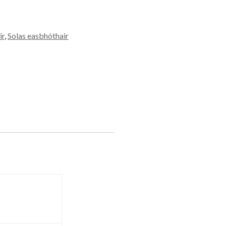
ir
,
Solas easbhóthair