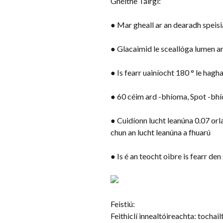
Gnéithe Táirgí:
● Mar gheall ar an dearadh speisi
● Glacaimid le sceallóga lumen ard
● Is fearr uainíocht 180 ° le hagh
● 60 céim ard -bhíoma, Spot -bhí
● Cuidíonn lucht leanúna 0.07 orl
chun an lucht leanúna a fhuarú
● Is é an teocht oibre is fearr de
Feistiú:
Feithiclí innealtóireachta: tochail