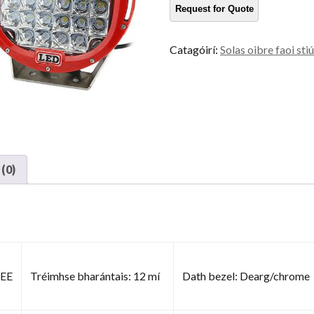
ardchumhachta
cainníocht
Catagóirí:
Solas oibre faoi stiú
(0)
REE
Tréimhse bharántais: 12 mí
Dath bezel: Dearg/chrome