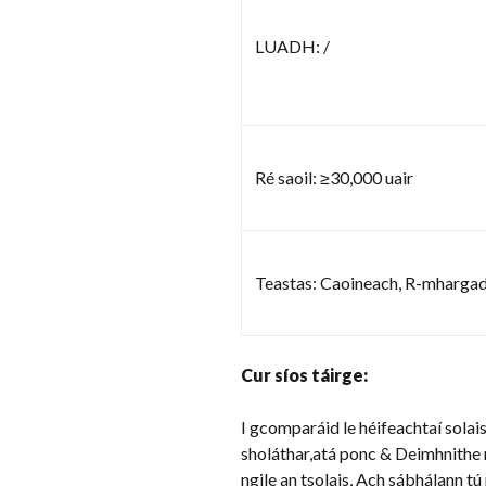
LUADH: /
Ré saoil: ≥30,000 uair
Teastas: Caoineach, R-mharga
Cur síos táirge:
I gcomparáid le héifeachtaí solai
sholáthar,atá ponc & Deimhnithe 
ngile an tsolais, Ach sábhálann tú