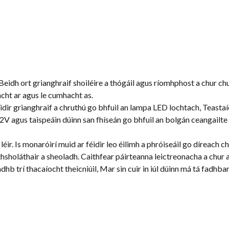
: Beidh ort grianghraif shoiléire a thógáil agus ríomhphost a chur 
cht ar agus le cumhacht as.
féidir grianghraif a chruthú go bhfuil an lampa LED lochtach, Teasta
2V agus taispeáin dúinn san fhíseán go bhfuil an bolgán ceangailte a
léir. Is monaróirí muid ar féidir leo éilimh a phróiseáil go díreach c
hsholáthair a sheoladh. Caithfear páirteanna leictreonacha a chur a
hadhb trí thacaíocht theicniúil, Mar sin cuir in iúl dúinn má tá fadhba