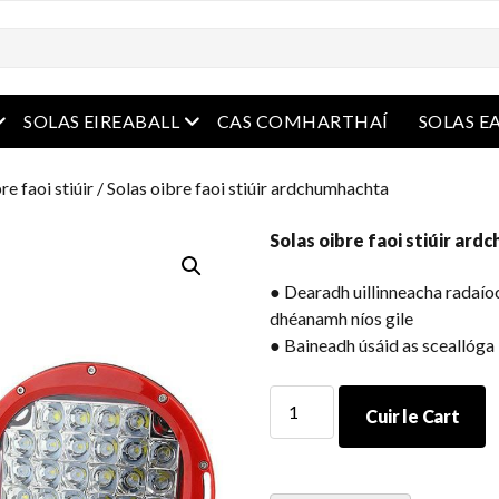
e
oghchlár oscailte
roghchlár oscailte
SOLAS EIREABALL
CAS COMHARTHAÍ
SOLAS E
re faoi stiúir
/ Solas oibre faoi stiúir ardchumhachta
Solas oibre faoi stiúir ar
● Dearadh uillinneacha radaíoc
dhéanamh níos gile
● Baineadh úsáid as sceallóga 
Solas
Cuir le Cart
oibre
faoi
stiúir