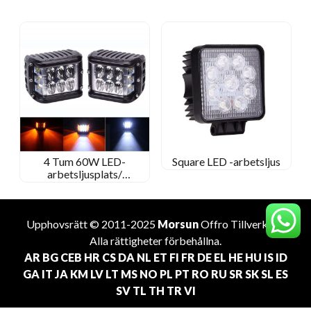
4 Tum 60W LED-
Square LED -arbetsljus
arbetsljusplats/
översvämningsbalk för
jeep off-road/Kenworth
traktor
Upphovsrätt © 2011-2025
Morsun
Offro
Tillverkare
.
Alla rättigheter förbehållna.
AR
BG
CEB
HR
CS
DA
NL
ET
FI
FR
DE
EL
HE
HU
IS
ID
GA
IT
JA
KM
LV
LT
MS
NO
PL
PT
RO
RU
SR
SK
SL
ES
SV
TL
TH
TR
VI