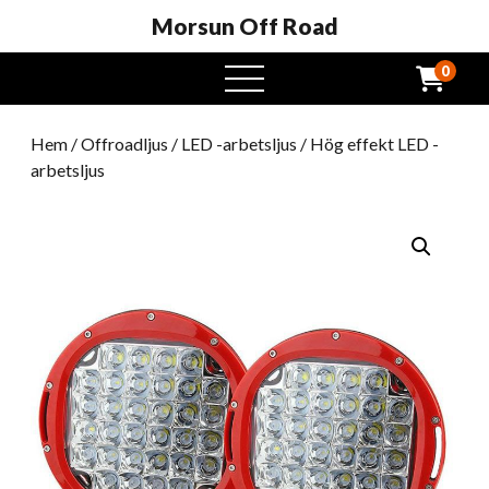
Morsun Off Road
0
öppna
meny
Hem
/
Offroadljus
/
LED -arbetsljus
/ Hög effekt LED -
arbetsljus