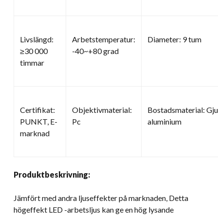
Livslängd:
Arbetstemperatur:
Diameter: 9 tum
≥30 000
-40~+80 grad
timmar
Certifikat:
Objektivmaterial:
Bostadsmaterial: Gj
PUNKT, E-
Pc
aluminium
marknad
Produktbeskrivning:
Jämfört med andra ljuseffekter på marknaden, Detta
högeffekt LED -arbetsljus kan ge en hög lysande