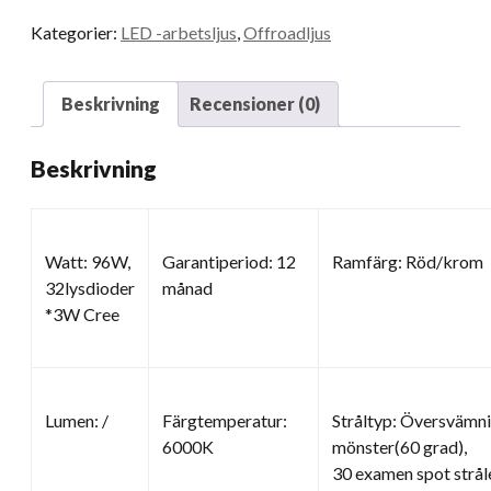
Kategorier:
LED -arbetsljus
,
Offroadljus
Beskrivning
Recensioner (0)
Beskrivning
Watt: 96W,
Garantiperiod: 12
Ramfärg: Röd/krom
32lysdioder
månad
*3W Cree
Lumen: /
Färgtemperatur:
Stråltyp: Översvämni
6000K
mönster(60 grad),
30 examen spot stråle