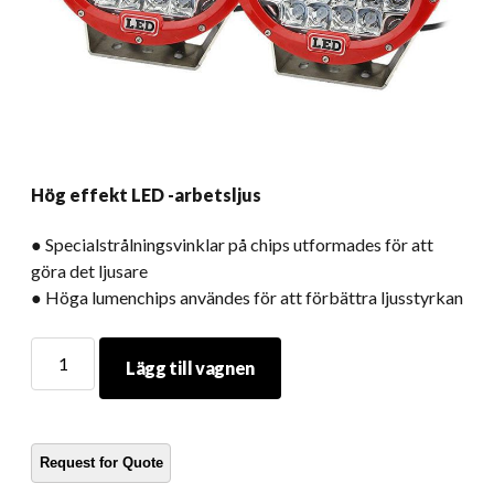
Hög effekt LED -arbetsljus
● Specialstrålningsvinklar på chips utformades för att
göra det ljusare
● Höga lumenchips användes för att förbättra ljusstyrkan
Hög
Lägg till vagnen
effekt
LED
-
arbetsljus
kvantitet