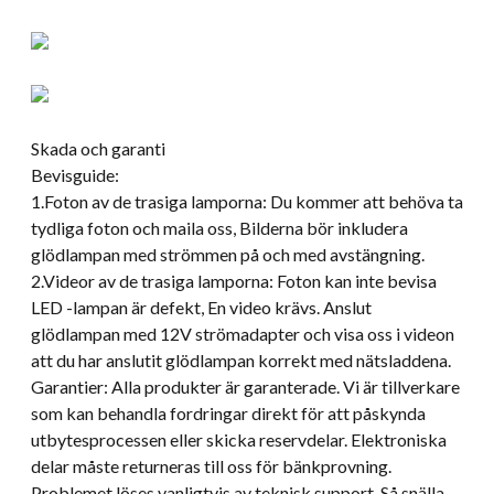
Skada och garanti
Bevisguide:
1.Foton av de trasiga lamporna: Du kommer att behöva ta
tydliga foton och maila oss, Bilderna bör inkludera
glödlampan med strömmen på och med avstängning.
2.Videor av de trasiga lamporna: Foton kan inte bevisa
LED -lampan är defekt, En video krävs. Anslut
glödlampan med 12V strömadapter och visa oss i videon
att du har anslutit glödlampan korrekt med nätsladdena.
Garantier: Alla produkter är garanterade. Vi är tillverkare
som kan behandla fordringar direkt för att påskynda
utbytesprocessen eller skicka reservdelar. Elektroniska
delar måste returneras till oss för bänkprovning.
Problemet löses vanligtvis av teknisk support, Så snälla