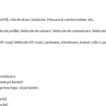
poftă, role de drum, buldozer, Macara și camion minier, etc..
ni de poliție, Vehicule de salvare, Vehicule de comunicare, Vehicule
off-road, Vehicule off-road, camioane, stivuitoare, trenuri, bărci, a
onalizare.
mele pe lumini?
prima logo -ul pe lumini.
erită
ucție?