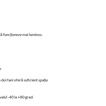
să funcționeze mai luminos.
e
 doi fani oferă suficient spațiu
valul -40 la +80 grad.