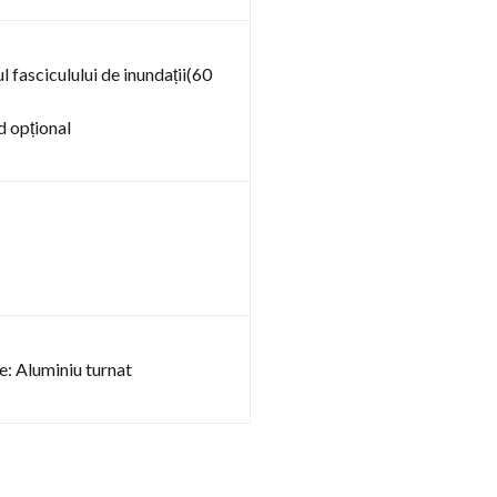
l fasciculului de inundații(60
d opțional
e: Aluminiu turnat