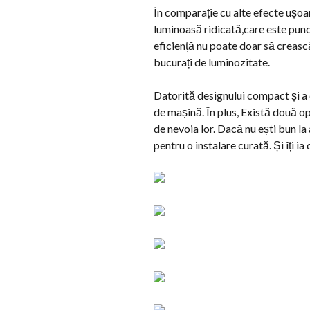
În comparație cu alte efecte ușoa
luminoasă ridicată,care este punct
eficiență nu poate doar să crească
bucurați de luminozitate.
Datorită designului compact și a 
de mașină. În plus, Există două op
de nevoia lor. Dacă nu ești bun l
pentru o instalare curată. Și îți 