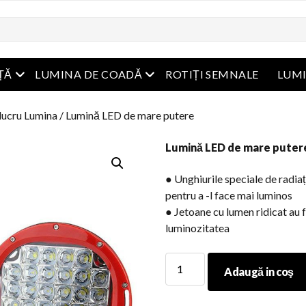
Meniu Deschide
Meniu Deschide
ȚĂ
LUMINA DE COADĂ
ROTIȚI SEMNALE
LUM
lucru Lumina
/ Lumină LED de mare putere
Lumină LED de mare puter
● Unghiurile speciale de radiaț
pentru a -l face mai luminos
● Jetoane cu lumen ridicat au f
luminozitatea
Lumină
Adaugă in coş
LED
de