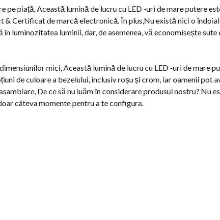
re pe piață, Această lumină de lucru cu LED -uri de mare putere est
 & Certificat de marcă electronică. În plus,Nu există nici o îndoială
 în luminozitatea luminii, dar, de asemenea, vă economisește sute d
dimensiunilor mici, Această lumină de lucru cu LED -uri de mare pute
țiuni de culoare a bezelului, inclusiv roșu și crom, iar oamenii pot 
a asamblare, De ce să nu luăm în considerare produsul nostru? Nu es
ia doar câteva momente pentru a te configura.