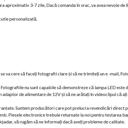
 aproximativ 3-7 zile, Dacă comanda în vrac, va avea nevoie de 8-
utie personalizată.
se va cere să faceți fotografii clare și să ne trimiteți un e -mail, Fo
e: Fotografiile nu sunt capabile să demonstreze că lampa LED este d
 adaptor de alimentare de 12V și să ne arătați în videoclipul că aț
rantate. Suntem producători care pot prelucra revendicări direct p
imb. Piesele electronice trebuie returnate la noi pentru testarea b
 Așadar, vă rugăm să ne informați dacă aveți probleme de calitate.