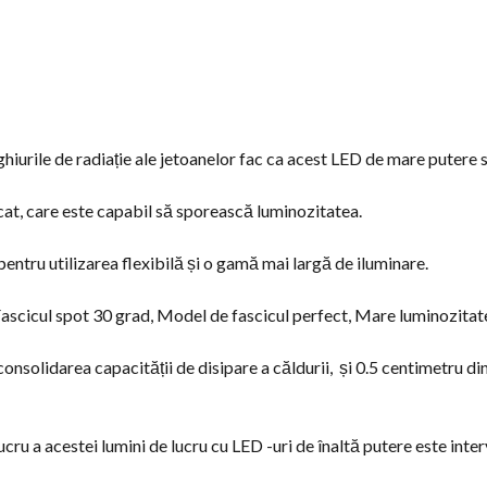
ghiurile de radiație ale jetoanelor fac ca acest LED de mare putere 
at, care este capabil să sporească luminozitatea.
entru utilizarea flexibilă și o gamă mai largă de iluminare.
Fascicul spot 30 grad, Model de fascicul perfect, Mare luminozitat
consolidarea capacității de disipare a căldurii, și 0.5 centimetru din
u a acestei lumini de lucru cu LED -uri de înaltă putere este inter