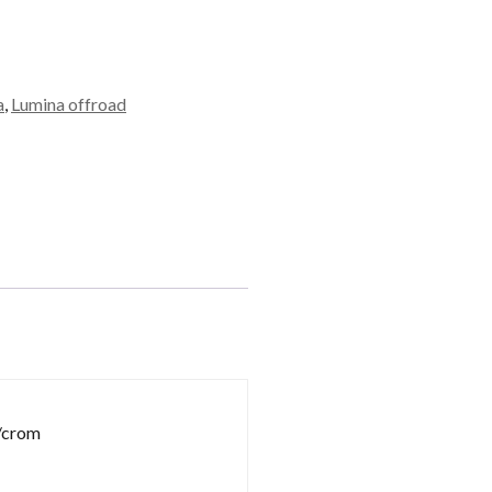
a
,
Lumina offroad
u/crom