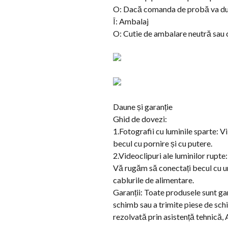
O: Dacă comanda de probă va dura
Î: Ambalaj
O: Cutie de ambalare neutră sau c
Daune și garanție
Ghid de dovezi:
1.Fotografii cu luminile sparte: Vi 
becul cu pornire și cu putere.
2.Videoclipuri ale luminilor rupt
Vă rugăm să conectați becul cu un
cablurile de alimentare.
Garanții: Toate produsele sunt ga
schimb sau a trimite piese de sch
rezolvată prin asistență tehnică,