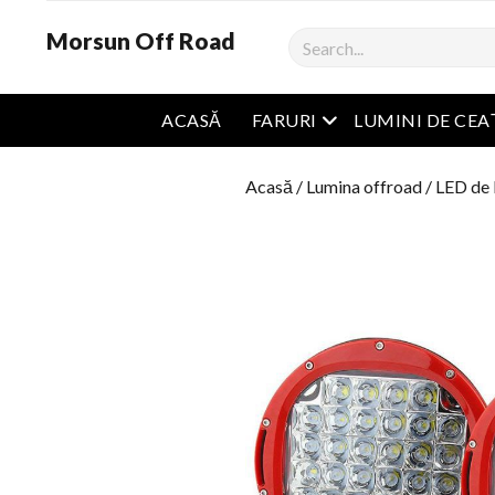
Morsun Off Road
Căutare
Meniu Deschide
ACASĂ
FARURI
LUMINI DE CEA
Acasă
/
Lumina offroad
/
LED de 