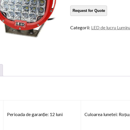
mare
putere
cantitate
Categorii:
LED de lucru Lumin
Perioada de garanție: 12 luni
Culoarea lunetei: Roș