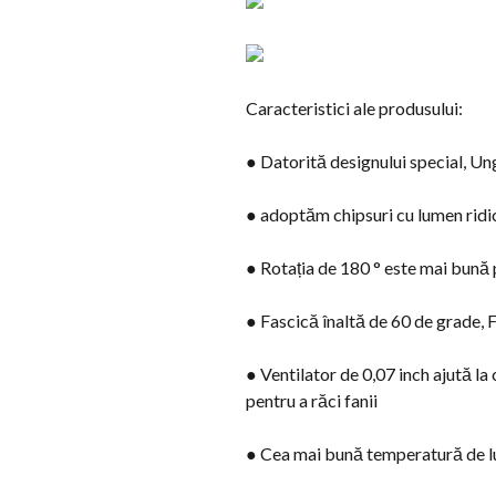
Caracteristici ale produsului:
● Datorită designului special, Un
● adoptăm chipsuri cu lumen ridic
● Rotația de 180 ° este mai bună p
● Fascică înaltă de 60 de grade, 
● Ventilator de 0,07 inch ajută la 
pentru a răci fanii
● Cea mai bună temperatură de lucr