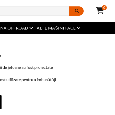
0
Meniu Deschide
Meniu Deschide
INA OFFROAD
ALTE MAȘINI FACE
e
ii de jetoane au fost proiectate
ost utilizate pentru a îmbunătăți