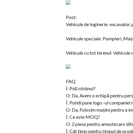
Post:
Vehicule de inginerie: excavator, 
Vehicule speciale: Pompieri, Mași
Vehicule cu tot terenul: Vehicule 
FAQ
Î: Poți obișnui?
O: Da, Avem o echipă pentru pers
Î: Puteți pune logo -ul companiei 
O: Da, Folosim mașini pentru a im
Î: Ce este MOQ?
O: 2 piese pentru amestecare dif
Î: Cât timp pentru timpul de prod