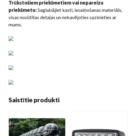
Trūkstošiem priekšmetiem vai nepareizu
priekšmetu:
Saglabājiet kasti, iesaiņošanas materiāls,
visas nosūtītas detaļas un nekavējoties sazinieties ar
mums.
Saistītie produkti