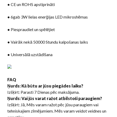
● CE un ROHS apstiprināti
● 6gab 3W lielas enerģijas LED mikroshēmas
● Piespraudiet un spēlējiet
● Vairāk nekā 50000 Stundu kalpošanas laiks
● Universālā uzstādīšana
FAQ
Ņurds: Kā būtu ar jūsu piegādes laiku?
Izšķirt: Parasti 7 Dienas pēc maksājuma.
Ņurds: Vai jūs varat ražot atbilstoši paraugiem?
Izšķirt: Jā, Mēs varam ražot pēc jūsu paraugiem vai
tehniskajiem zīmējumiem. Mēs varam veidot veidnes un