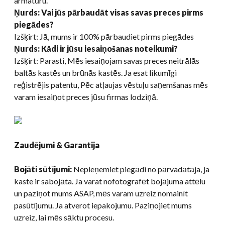
armatūru.
Ņurds: Vai jūs pārbaudāt visas savas preces pirms
piegādes?
Izšķirt: Jā, mums ir 100% pārbaudiet pirms piegādes
Ņurds: Kādi ir jūsu iesaiņošanas noteikumi?
Izšķirt: Parasti, Mēs iesaiņojam savas preces neitrālās
baltās kastēs un brūnās kastēs. Ja esat likumīgi
reģistrējis patentu, Pēc atļaujas vēstuļu saņemšanas mēs
varam iesaiņot preces jūsu firmas lodziņā.
Zaudējumi & Garantija
Bojāti sūtījumi:
Nepieņemiet piegādi no pārvadātāja, ja
kaste ir sabojāta. Ja varat nofotografēt bojājuma attēlu
un paziņot mums ASAP, mēs varam uzreiz nomainīt
pasūtījumu. Ja atverot iepakojumu. Paziņojiet mums
uzreiz, lai mēs sāktu procesu.