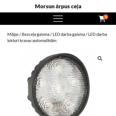
Morsun ārpus ceļa
0
atvērta
ēdienkarte
Mājas
/
Bezceļa gaisma
/
LED darba gaisma
/ LED darba
lukturi kravas automašīnām