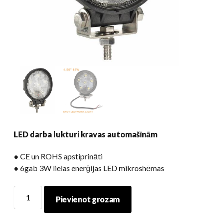
LED darba lukturi kravas automašīnām
● CE un ROHS apstiprināti
● 6gab 3W lielas enerģijas LED mikroshēmas
LED
Pievienot grozam
darba
lukturi