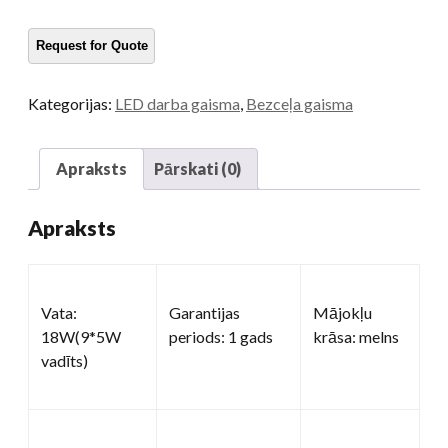
kravas
automašīnām
daudzums
Kategorijas:
LED darba gaisma
,
Bezceļa gaisma
Apraksts
Pārskati (0)
Apraksts
Vata:
Garantijas
Mājokļu
18W(9*5W
periods: 1 gads
krāsa: melns
vadīts)