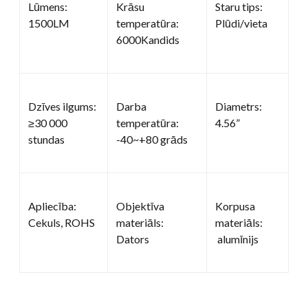
Lūmens:
Krāsu
Staru tips:
1500LM
temperatūra:
Plūdi/vieta
6000Kandids
Dzīves ilgums:
Darba
Diametrs:
≥30 000
temperatūra:
4.56”
stundas
-40~+80 grāds
Apliecība:
Objektīva
Korpusa
Cekuls, ROHS
materiāls:
materiāls:
Dators
alumīnijs