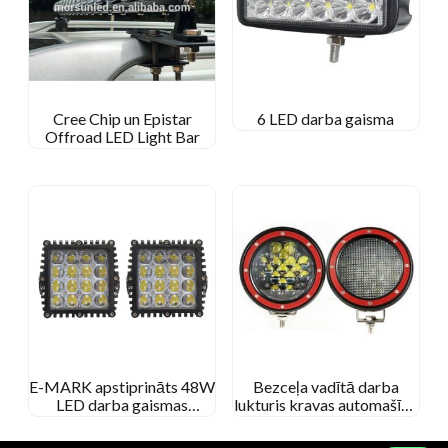
Cree Chip un Epistar
6 LED darba gaisma
Offroad LED Light Bar
E-MARK apstiprināts 48W
Bezceļa vadītā darba
LED darba gaismas
lukturis kravas automašīnu
plankums/plūdu staru
traktoram
kvadrātveida darba lampa