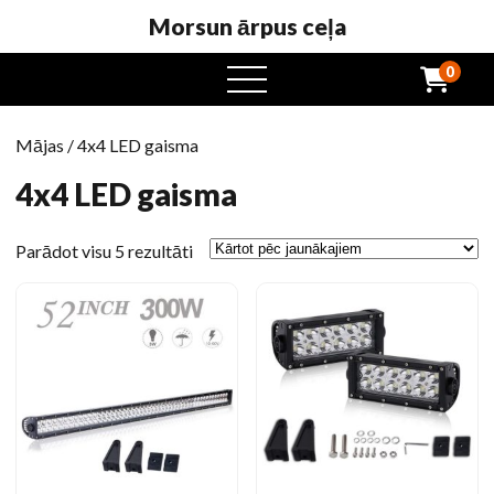
Morsun ārpus ceļa
0
atvērta
ēdienkarte
Mājas
/ 4x4 LED gaisma
4x4 LED gaisma
Sakārtoti
Parādot visu 5 rezultāti
pēc
jaunākajiem