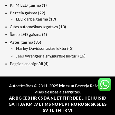
produkts
1
KTM LED gaisma
1
produkts
22
Bezceļa gaisma
22
produkti
19
LED darba gaisma
19
produkti
13
Citas automašīnas izgatavo
13
produkti
1
Šerco LED gaisma
1
produkts
35
Astes gaisma
35
produkti
3
Harley Davidson astes lukturi
3
produkti
16
Jeep Wrangler aizmugurējie lukturi
16
produkti
4
Pagrieziena signāli
4
produkti
Autortiesības © 2011-2025
Morsun
Bezceļa
Ražotājs
.
Visas tiesības aizsargātas.
AR
BG
CEB
HR
CS
DA
NL
ET
FI
FR
DE
EL
HE
HU
IS
ID
GA
IT
JA
KM
LV
LT
MS
NO
PL
PT
RO
RU
SR
SK
SL
ES
SV
TL
TH
TR
VI