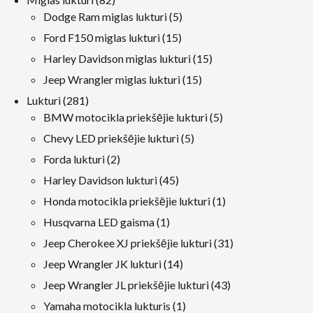
produkti
5
Dodge Ram miglas lukturi
5
produkti
15
Ford F150 miglas lukturi
15
produkti
15
Harley Davidson miglas lukturi
15
produkti
15
Jeep Wrangler miglas lukturi
15
produkti
281
Lukturi
281
produkti
5
BMW motocikla priekšējie lukturi
5
produkti
5
Chevy LED priekšējie lukturi
5
produkti
2
Forda lukturi
2
produkti
45
Harley Davidson lukturi
45
produkti
1
Honda motocikla priekšējie lukturi
1
produkts
1
Husqvarna LED gaisma
1
produkts
31
Jeep Cherokee XJ priekšējie lukturi
31
produkti
14
Jeep Wrangler JK lukturi
14
produkti
43
Jeep Wrangler JL priekšējie lukturi
43
produkti
1
Yamaha motocikla lukturis
1