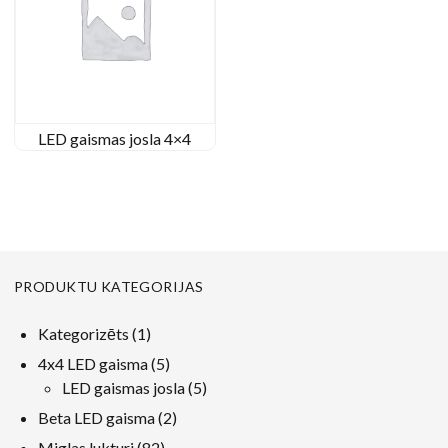
LED gaismas josla 4×4
PRODUKTU KATEGORIJAS
1
Kategorizēts
1
produkts
5
4x4 LED gaisma
5
produkti
5
LED gaismas josla
5
produkti
2
Beta LED gaisma
2
produkti
82
Miglas lukturi
82