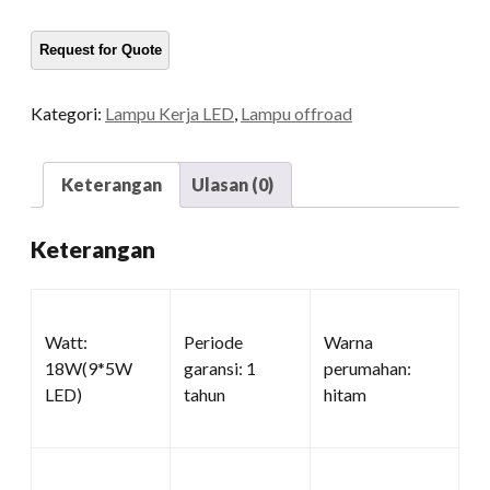
untuk
truk
kuantitas
Kategori:
Lampu Kerja LED
,
Lampu offroad
Keterangan
Ulasan (0)
Keterangan
Watt:
Periode
Warna
18W(9*5W
garansi: 1
perumahan:
LED)
tahun
hitam