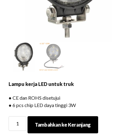
Lampu kerja LED untuk truk
● CE dan ROHS disetujui
● 6 pcs chip LED daya tinggi 3W
Lampu
Tambahkan ke Keranjang
kerja
LED