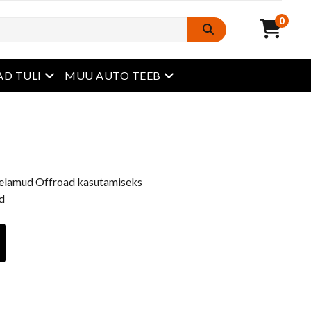
0
avatud menüü
avatud menüü
D TULI
MUU AUTO TEEB
 elamud Offroad kasutamiseks
d