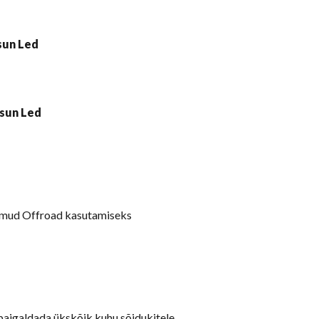
lamud Offroad kasutamiseks
paigaldada ükskõik kuhu sõidukitele.