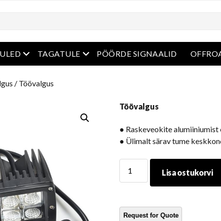
enüü
avatud menüü
avatud menüü
ULED
TAGATULE
PÖÖRDE SIGNAALID
OFFROA
lgus
/ Töövalgus
Töövalgus
● Raskeveokite alumiiniumist
● Ülimalt särav tume keskkon
Töövalgus
Lisa ostukorvi
kogus