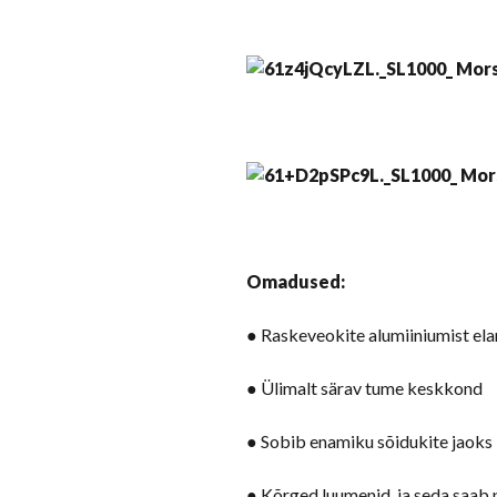
Omadused:
● Raskeveokite alumiiniumist e
● Ülimalt särav tume keskkond
● Sobib enamiku sõidukite jaoks
● Kõrged luumenid, ja seda saab 