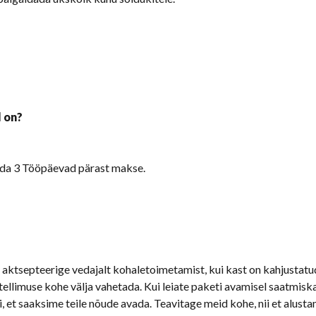
l on?
ada 3 Tööpäevad pärast makse.
aktsepteerige vedajalt kohaletoimetamist, kui kast on kahjustatud
ellimuse kohe välja vahetada. Kui leiate paketi avamisel saatmiska
, et saaksime teile nõude avada. Teavitage meid kohe, nii et alusta