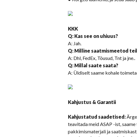
KKK
Q: Kas see on uhiuus?
A: Jah.
Q: Milline saatmismeetod tei
A: Dhl, FedEx, Tõusud, Tnt ja jne..
Q: Millal saate saata?
A: Üldiselt saame kohale toimet
Kahjustus & Garantii
Kahjustatud saadetised:
Ärge 
teavitada meid ASAP -ist, saame t
pakkimismaterjali ja saatmiskasti