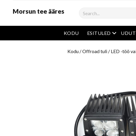
Morsun tee ääres
Otsima
avatud m
KODU
ESITULED
UDUT
Kodu
/
Offroad tuli
/
LED -töö va