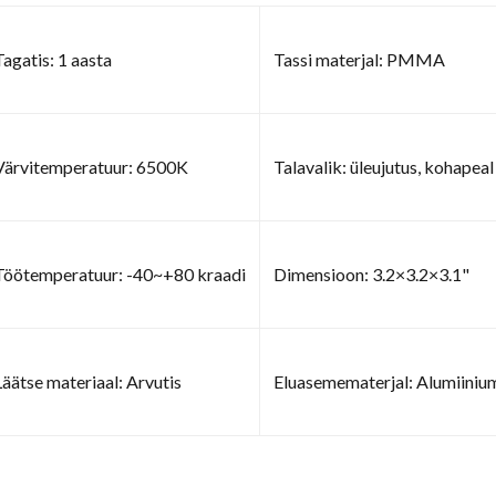
Tagatis: 1 aasta
Tassi materjal: PMMA
Värvitemperatuur: 6500K
Talavalik: üleujutus, kohapeal
Töötemperatuur: -40~+80 kraadi
Dimensioon: 3.2×3.2×3.1"
Läätse materiaal: Arvutis
Eluasemematerjal: Alumiiniu