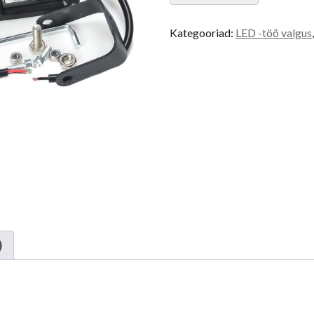
Kategooriad:
LED -töö valgus
)