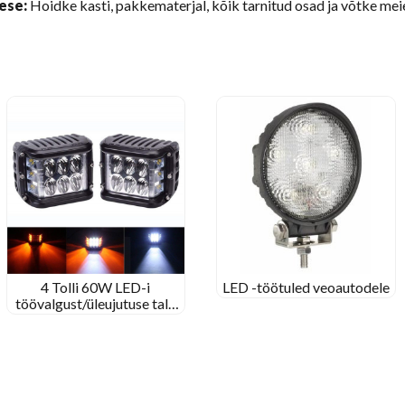
ese:
Hoidke kasti, pakkematerjal, kõik tarnitud osad ja võtke me
4 Tolli 60W LED-i
LED -töötuled veoautodele
töövalgust/üleujutuse tala
Jeep maastikul/Kenworthi
traktorile