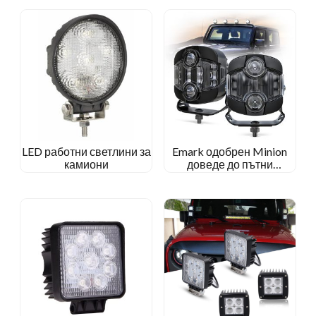
LED работни светлини за
Emark одобрен Minion
камиони
доведе до пътни
светлини Спомагателни
шофьорски светлини за
камиони