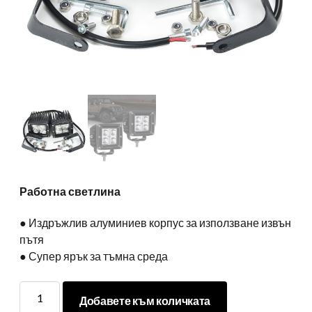
Работна светлина
● Издръжлив алуминиев корпус за използване извън
пътя
● Супер ярък за тъмна среда
Работна
Добавете към количката
светлина