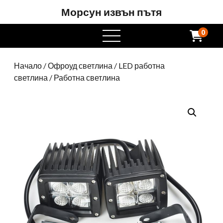
Морсун извън пътя
0
Отворете
менюто
Начало
/
Офроуд светлина
/
LED работна
светлина
/ Работна светлина