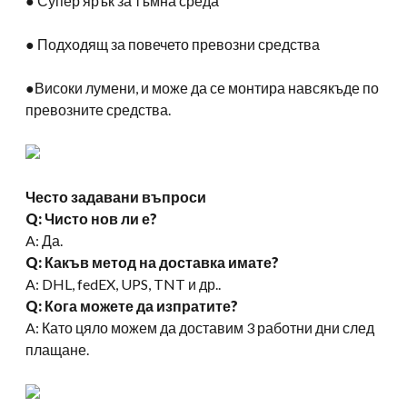
● Супер ярък за тъмна среда
● Подходящ за повечето превозни средства
●Високи лумени, и може да се монтира навсякъде по
превозните средства.
Често задавани въпроси
Q: Чисто нов ли е?
A: Да.
Q: Какъв метод на доставка имате?
A: DHL, fedEX, UPS, TNT и др..
Q: Кога можете да изпратите?
A: Като цяло можем да доставим 3 работни дни след
плащане.