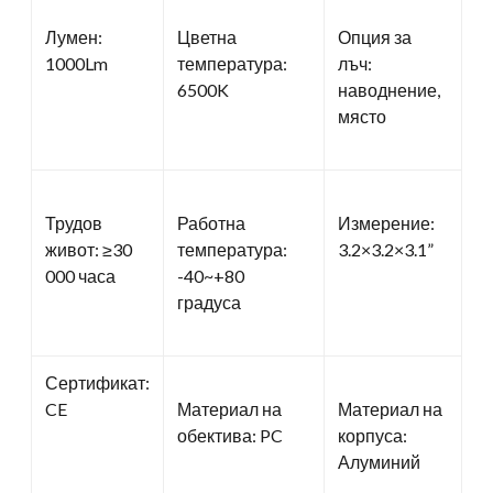
Лумен:
Цветна
Опция за
1000Lm
температура:
лъч:
6500K
наводнение,
място
Трудов
Работна
Измерение:
живот: ≥30
температура:
3.2×3.2×3.1”
000 часа
-40~+80
градуса
Сертификат:
CE
Материал на
Материал на
обектива: PC
корпуса:
Алуминий