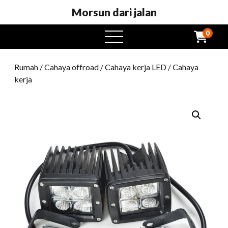
Morsun dari jalan
0
Buka
menu
Rumah
/
Cahaya offroad
/
Cahaya kerja LED
/ Cahaya
kerja