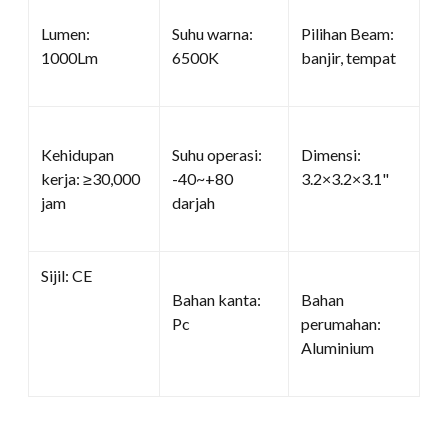
Lumen:
Suhu warna:
Pilihan Beam:
1000Lm
6500K
banjir, tempat
Kehidupan
Suhu operasi:
Dimensi:
kerja: ≥30,000
-40~+80
3.2×3.2×3.1"
jam
darjah
Sijil: CE
Bahan kanta:
Bahan
Pc
perumahan:
Aluminium