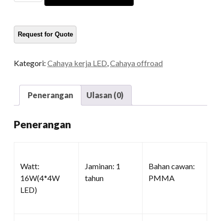
kuantiti
Kategori:
Cahaya kerja LED
,
Cahaya offroad
Penerangan
Ulasan (0)
Penerangan
Watt:
Jaminan: 1
Bahan cawan:
16W(4*4W
tahun
PMMA
LED)