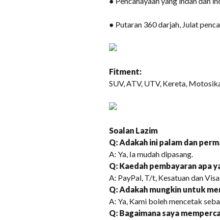
● Pencahayaan yang indah dan in
● Putaran 360 darjah, Julat penc
Fitment:
SUV, ATV, UTV, Kereta, Motosikal, 
Soalan Lazim
Q: Adakah ini palam dan perma
A: Ya, Ia mudah dipasang.
Q: Kaedah pembayaran apa ya
A: PayPal, T/t, Kesatuan dan Visa
Q: Adakah mungkin untuk me
A: Ya, Kami boleh mencetak seb
Q: Bagaimana saya mempercay