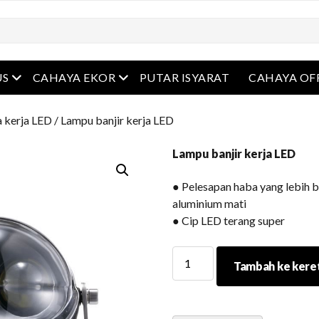
Buka menu
Buka menu
US
CAHAYA EKOR
PUTAR ISYARAT
CAHAYA OF
 kerja LED
/ Lampu banjir kerja LED
Lampu banjir kerja LED
● Pelesapan haba yang lebih 
aluminium mati
● Cip LED terang super
Lampu
Tambah ke kere
banjir
kerja
LED