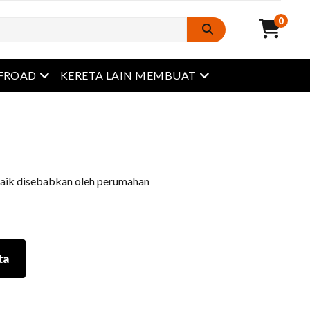
0
Buka menu
Buka menu
FROAD
KERETA LAIN MEMBUAT
baik disebabkan oleh perumahan
ta