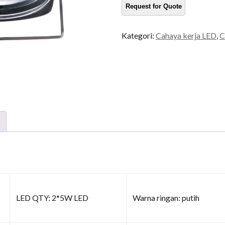
kuantiti
Kategori:
Cahaya kerja LED
,
C
LED QTY: 2*5W LED
Warna ringan: putih