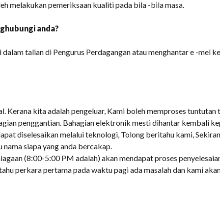
eh melakukan pemeriksaan kualiti pada bila -bila masa.
nghubungi anda?
dalam talian di Pengurus Perdagangan atau menghantar e -mel k
al. Kerana kita adalah pengeluar, Kami boleh memproses tuntutan
gian penggantian. Bahagian elektronik mesti dihantar kembali ke
pat diselesaikan melalui teknologi, Tolong beritahu kami, Sekir
u nama siapa yang anda bercakap.
iagaan (8:00-5:00 PM adalah) akan mendapat proses penyelesaian 
 tahu perkara pertama pada waktu pagi ada masalah dan kami ak