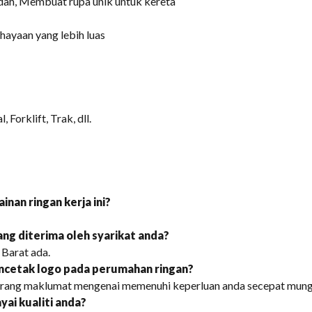
dah, Membuat rupa unik untuk kereta
ahayaan yang lebih luas
Forklift, Trak, dll.
inan ringan kerja ini?
ng diterima oleh syarikat anda?
 Barat ada.
ncetak logo pada perumahan ringan?
arang maklumat mengenai memenuhi keperluan anda secepat mung
ai kualiti anda?