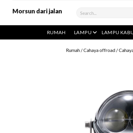
Morsun dari jalan
Cari
Buka menu
RUMAH
LAMPU
LAMPU KAB
Rumah
/
Cahaya offroad
/
Cahaya