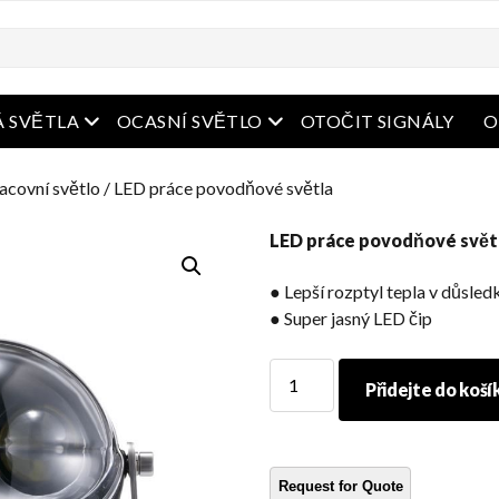
bídka
Otevřená nabídka
Otevřená nabídka
 SVĚTLA
OCASNÍ SVĚTLO
OTOČIT SIGNÁLY
O
acovní světlo
/ LED práce povodňové světla
LED práce povodňové svět
● Lepší rozptyl tepla v důsledk
● Super jasný LED čip
LED
Přidejte do koší
práce
povodňové
světla
množství