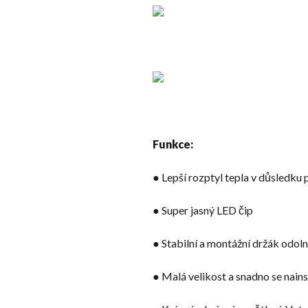
Funkce:
● Lepší rozptyl tepla v důsledku p
● Super jasný LED čip
● Stabilní a montážní držák odolné
● Malá velikost a snadno se nain