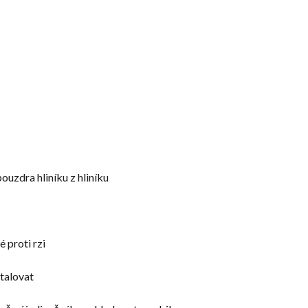
ouzdra hliníku z hliníku
 proti rzi
stalovat