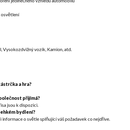
voření jedinečného vzhledu automobilu
h osvětlení
 Vysokozdvižný vozík, Kamion, atd.
zástrčka a hra?
polečnost přijímá?
sa jsou k dispozici.
 lehkém bydlení?
 informace o světle splňující váš požadavek co nejdříve.