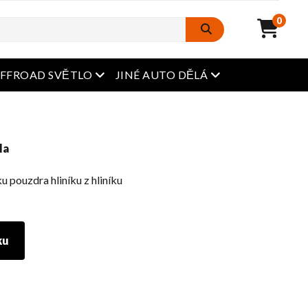
0
Otevřená nabídka
Otevřená nabídka
FFROAD SVĚTLO
JINÉ AUTO DĚLÁ
la
u pouzdra hliníku z hliníku
ku