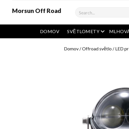
Morsun Off Road
Vyhledávání
Otevřená na
DOMOV
SVĚTLOMETY
MLHOVÁ
Domov
/
Offroad světlo
/
LED pr