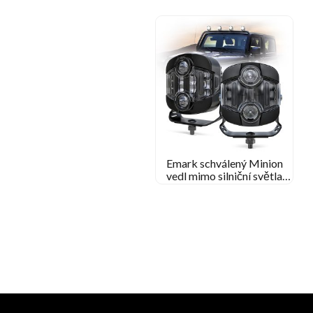
Emark schválený Minion
vedl mimo silniční světla
pomocná hnací světla pro
nákladní automobily