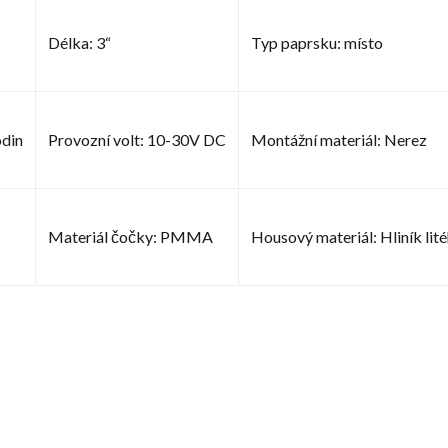
Délka: 3“
Typ paprsku: místo
odin
Provozní volt: 10-30V DC
Montážní materiál: Nerez
Materiál čočky: PMMA
Housový materiál: Hliník lit