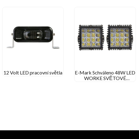
12 Volt LED pracovní světla
E-Mark Schváleno 48W LED
WORKE SVĚTOVÉ
STOT/FORLY BEAM
STRANK PRACOVNÍ
LAMP