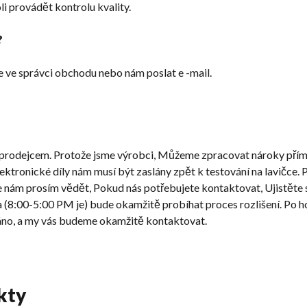
i provádět kontrolu kvality.
?
 ve správci obchodu nebo nám poslat e -mail.
 prodejcem. Protože jsme výrobci, Můžeme zpracovat nároky přím
Elektronické díly nám musí být zaslány zpět k testování na lavičce
e nám prosím vědět, Pokud nás potřebujete kontaktovat, Ujistěte s
(8:00-5:00 PM je) bude okamžitě probíhat proces rozlišení. Po h
ráno, a my vás budeme okamžitě kontaktovat.
kty