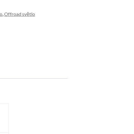
lo
,
Offroad světlo