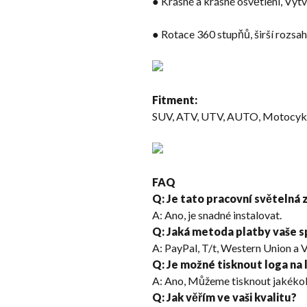
● Krásné a krásné osvětlení, Vyt
● Rotace 360 ​​stupňů, širší rozsa
Fitment:
SUV, ATV, UTV, AUTO, Motocykl,
FAQ
Q: Je tato pracovní světelná 
A: Ano, je snadné instalovat.
Q: Jaká metoda platby vaše s
A: PayPal, T/t, Western Union a Vi
Q: Je možné tisknout loga na
A: Ano, Můžeme tisknout jakékoli
Q: Jak věřím ve vaši kvalitu?