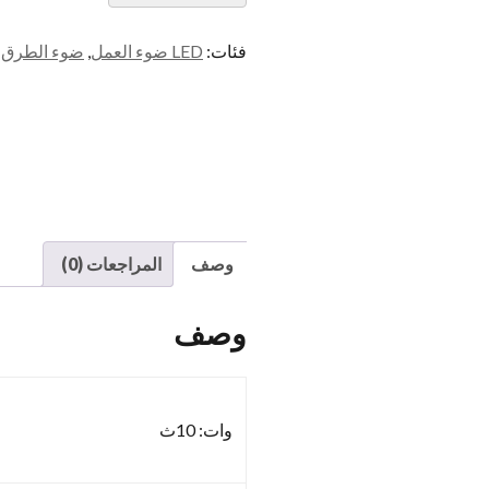
فئات:
LED ضوء العمل
,
ضوء الطرق ا
وصف
المراجعات (0)
وصف
وات: 10ث