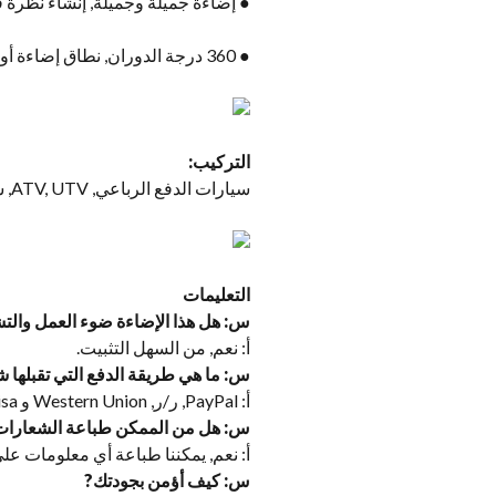
● إضاءة جميلة وجميلة, إنشاء نظرة ف
● 360 درجة الدوران, نطاق إضاءة أوسع
التركيب:
سيارات الدفع الرباعي, ATV, UTV, سيارة, دراجة نارية, رافعة الشوكة, شاحنة, إلخ.
التعليمات
س: هل هذا الإضاءة ضوء العمل والت
أ: نعم, من السهل التثبيت.
س: ما هي طريقة الدفع التي تقبلها
أ: PayPal, ر/ر, Western Union و Visa متوفرة.
س: هل من الممكن طباعة الشعارات
أ: نعم, يمكننا طباعة أي معلومات ع
س: كيف أؤمن بجودتك?