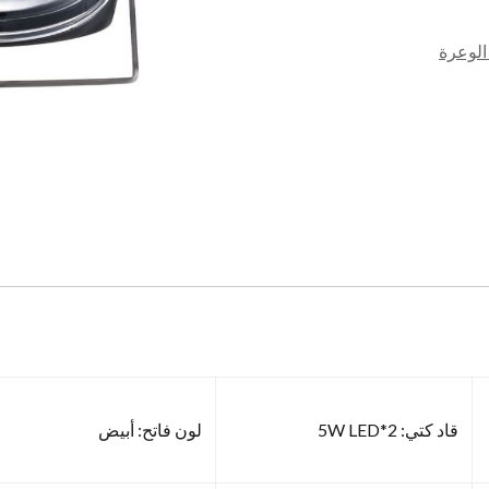
كمية
لوعرة
قاد كتي: 2*5W LED
لون فاتح: أبيض