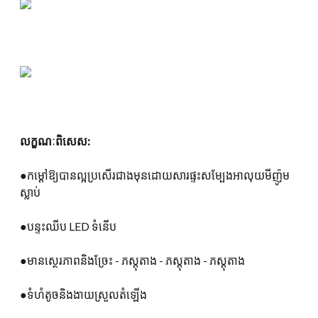
លក្ខណៈពិសេស:
●កម្តៅឱ្យបានល្អប្រសើរជាងមុនដោយសារផ្ទះសម្បែងអាលុយមីញ៉ូម
ស្លាប់
●បន្ទះឈីប LED ទំនើប
●មានស្ថេរភាពនិងច្រែះ - ភស្តុតាង - ភស្តុតាង - ភស្តុតាង
●ទំហំតូចនិងងាយស្រួលតំឡើង