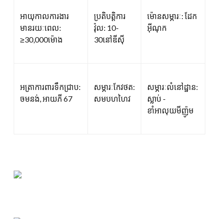
អាយុកាលការងារ
ប្រតិបត្ដិការ
ម៉ោនសម្ភារៈ: ដែក
មានរយៈពេល:
វ៉ុល: 10-
អ៊ីណុក
≥30,000ម៉ោង
30នៅឌីស៊ី
អត្រាការពារទឹកជ្រាប:
សម្ភារៈកែវថត:
សម្ភារៈលំនៅដ្ឋាន:
ចមនង់, អាយភី 67
សមបហហៃវ
ស្លាប់ -
ខាំអាលុយមីញ៉ូម