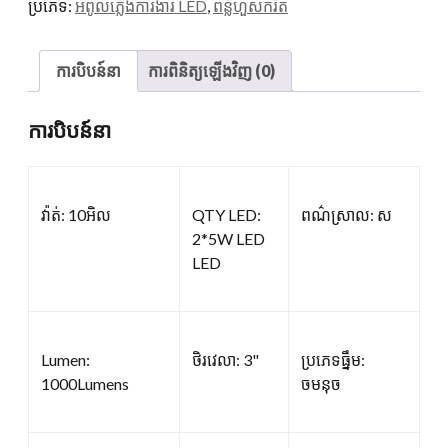
ប្រភេទ:
អំពូលភ្លើងការងារ LED
,
ពន្លឺហួសកំរិត
ការបិបន៍នា
ការពិនិត្យឡើងវិញ (0)
ការបិបន៍នា
វ៉ាត់: 10អិល
QTY LED:
ពណ៌ស្រាល: ស
2*5W LED
LED
Lumen:
ថិរវេលា: 3"
ប្រភេទធ្នឹម:
1000Lumens
ចមនុច