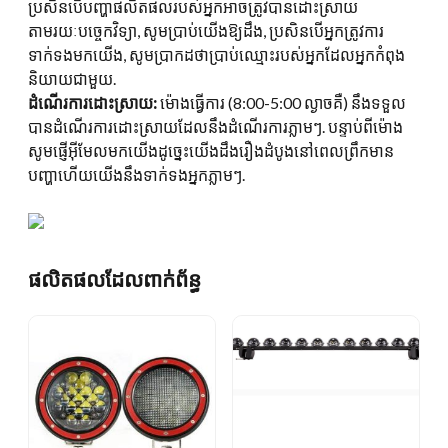
ប្រសិនបើបញ្ហាផលិតផលរបស់អ្នកអាចត្រូវបានដោះស្រាយ
តាមរយៈបច្ចេកវិទ្យា, សូមប្រាប់យើងឱ្យដឹង, ប្រសិនបើអ្នកត្រូវការ
ទាក់ទងមកយើង, សូមប្រាកដថាប្រាប់ឈ្មោះរបស់អ្នកដែលអ្នកកំពុង
និយាយជាមួយ.
ដំណើរការដោះស្រាយ:
ម៉ោងធ្វើការ (8:00-5:00 ល្ងាចគឺ) នឹងទទួល
បានដំណើរការដោះស្រាយដែលនឹងដំណើរការភ្លាមៗ. បន្ទាប់ពីម៉ោង
សូមផ្ញើអ៊ីមែលមកយើងដូច្នេះយើងដឹងរឿងដំបូងនៅពេលព្រឹកមាន
បញ្ហាហើយយើងនឹងទាក់ទងអ្នកភ្លាមៗ.
ផលិតផលដែលពាក់ព័ន្ធ