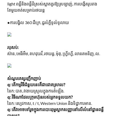
light ពន្លឺនិងពន្លឺដ៏ស្រស់ស្អាតគួរឱ្យស្រឡាញ់, ការបង្កើតរូបរាង
តែមួយគត់សម្រាប់រថយន្ត
●ការបង្វិល 360 ដឺក្រេ, ជួរបំភ្លឺទូលំទូលាយ
របុសប់:
ស៊ាន, អេធីអឹម, តហវុយវី, រថយន្ដ, ម៉ុតុ, ហ្វ្រីហ្វើ, លានតមនិញ, ល.
សំណួរគេសួរញឹកញាប់
q: តើកម្មវិធីជំនួយនេះគឺជាដោតស្រាល?
នៃក: បាត, វាងាយស្រួលក្នុងការតំឡើង.
q: វិធីណាដែលក្រុមហ៊ុនរបស់អ្នកទទួលយក?
នៃក: ស្យេវកាស, t / t, Western Union និងទិដ្ឋាការមាន.
q: តើវាអាចទៅរួចក្នុងការបោះពុម្ពស្លាកសញ្ញានៅលើលំនៅដ្ឋានពន្លឺ
បានទេ?