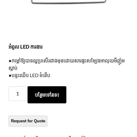
អំពូល LED ការងារ
●កម្តៅឱ្យបានល្អប្រសើរជាងមុនដោយសារផ្ទះសម្បែងអាលុយមីញ៉ូម
ស្លាប់
●បន្ទះឈីប LED ទំនើប
អំពូល
បន្ថែមទៅរទេះ
LED
ការងារ
បរិ
មាន