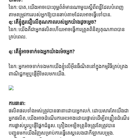
នៃក: បាត, យើងអាចបោះពុម្ពព័ត៌មានណាមួយស្តីពីពន្លឺដែលបំពេញ
តាមតម្រូវការរបស់អ្នកឱ្យបានឆាប់តាមដែលអាចធ្វើទៅបាន.
q: តើខ្ញុំគួរជឿលើគុណភាពរបស់អ្នកយ៉ាងដូចម្តេច?
នៃក: យើងគឺជាអ្នកផលិតហើយអាចធ្វើការត្រួតពិនិត្យគុណភាពបាន
គ្រប់ពេល.
q: តើខ្ញុំអាចទាក់ទងអ្នកយ៉ាងម៉េចអ្នក?
នៃក: អ្នកអាចទាក់ទងមកយើងខ្ញុំលើអ៊ីនធឺណិតនៅក្នុងកម្មវិធីគ្រប់គ្រង
ពាណិជ្ជកម្មឬផ្ញើអ៊ីមែលមកយើង.
ការធានា:
ផលិតផលទាំងអស់ត្រូវបានធានាដោយអ្នកលក់. ដោយសារតែយើងជា
អ្នកផលិត, យើងអាចដំណើរការអះអាងដោយផ្ទាល់ដើម្បីពន្លឿនដំណើរ
ការផ្លាស់ប្តូរឬផ្ញើផ្នែកជំនួស. គ្រឿងអេឡិចត្រូនិចត្រូវតែត្រូវបាន
បញ្ជូនមកយើងវិញសម្រាប់ការធ្វើតេស្តលេងជាកីឡាករបម្រុង.