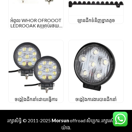
អំពូល WHOR OFROOOT
ឡានដឹកទំនិញខ្នាតតូច
LEDROOAK សម្រាប់រថយន្ត
ត្រាក់ទ័រឡានដឹកទំនិញ
ចង្កៀងដឹកនាំដោយធ្វើការ
ចង្កៀងការងារបានដឹកនាំ
រក្សាសិទ្ធិ © 2011-2025
Morsun
offroad
សិប្បករ
. រក្សារសិទ្ធគ្រប់
យ៉ាង.