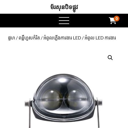
ម័រសុនបិទផ្លូវ
0
ម៉ឺនុយបើក
ផ្ទហ
/
ពន្លឺហួសកំរិត
/
អំពូលភ្លើងការងារ LED
/ អំពូល LED ការងារ