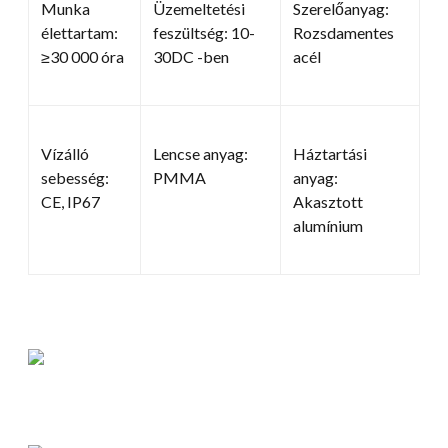
Munka
Üzemeltetési
Szerelőanyag:
élettartam:
feszültség: 10-
Rozsdamentes
≥30 000 óra
30DC -ben
acél
Vízálló
Lencse anyag:
Háztartási
sebesség:
PMMA
anyag:
CE, IP67
Akasztott
alumínium