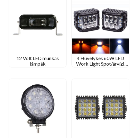
12 Volt LED munkás
4 Hüvelykes 60W LED
lámpák
Work Light Spot/árvízi
sugár a Jeep
terepjáróhoz/Kenworth
traktor