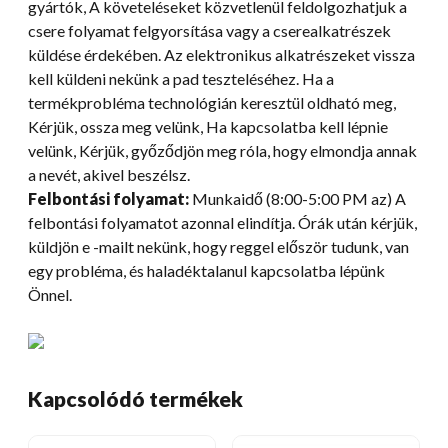
gyártók, A követeléseket közvetlenül feldolgozhatjuk a
csere folyamat felgyorsítása vagy a cserealkatrészek
küldése érdekében. Az elektronikus alkatrészeket vissza
kell küldeni nekünk a pad teszteléséhez. Ha a
termékprobléma technológián keresztül oldható meg,
Kérjük, ossza meg velünk, Ha kapcsolatba kell lépnie
velünk, Kérjük, győződjön meg róla, hogy elmondja annak
a nevét, akivel beszélsz.
Felbontási folyamat:
Munkaidő (8:00-5:00 PM az) A
felbontási folyamatot azonnal elindítja. Órák után kérjük,
küldjön e -mailt nekünk, hogy reggel először tudunk, van
egy probléma, és haladéktalanul kapcsolatba lépünk
Önnel.
Kapcsolódó termékek