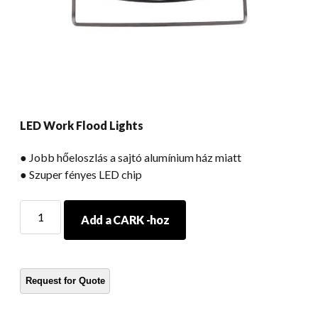
LED Work Flood Lights
● Jobb hőeloszlás a sajtó alumínium ház miatt
● Szuper fényes LED chip
LED
Add a CARK -hoz
Work
Flood
Lights
mennyiség