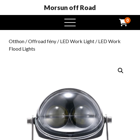
Morsun off Road
0
Nyissa
meg
a
Otthon
/
Offroad fény
/
LED Work Light
/ LED Work
menüt
Flood Lights