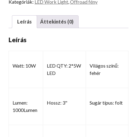
Kategóriák:
LED Work Light
,
Offroad fény
Leírás
Áttekintés (0)
Leírás
Watt: 10W
LED QTY: 2*5W
Világos színű:
LED
fehér
Lumen:
Hossz: 3"
Sugár típus: folt
1000Lumen