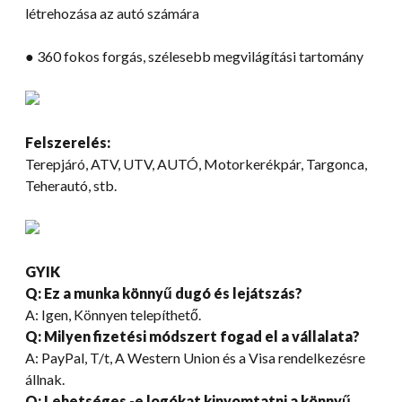
létrehozása az autó számára
● 360 fokos forgás, szélesebb megvilágítási tartomány
Felszerelés:
Terepjáró, ATV, UTV, AUTÓ, Motorkerékpár, Targonca,
Teherautó, stb.
GYIK
Q: Ez a munka könnyű dugó és lejátszás?
A: Igen, Könnyen telepíthető.
Q: Milyen fizetési módszert fogad el a vállalata?
A: PayPal, T/t, A Western Union és a Visa rendelkezésre
állnak.
Q: Lehetséges -e logókat kinyomtatni a könnyű