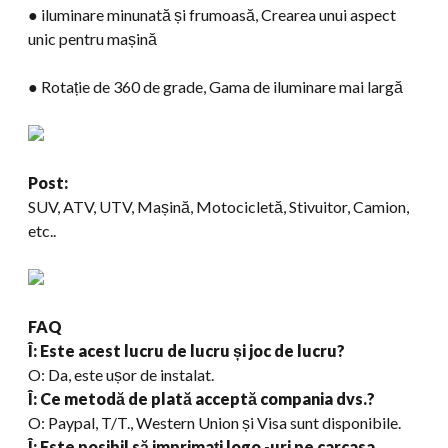
● iluminare minunată și frumoasă, Crearea unui aspect
unic pentru mașină
● Rotație de 360 ​​de grade, Gama de iluminare mai largă
Post:
SUV, ATV, UTV, Mașină, Motocicletă, Stivuitor, Camion,
etc..
FAQ
Î: Este acest lucru de lucru și joc de lucru?
O: Da, este ușor de instalat.
Î: Ce metodă de plată acceptă compania dvs.?
O: Paypal, T/T., Western Union și Visa sunt disponibile.
Î: Este posibil să imprimați logo -uri pe carcasa