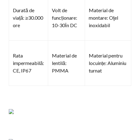
Durată de
Volt de
Material de
viață: ≥30.000
funcționare:
montare: Oţel
ore
10-30În DC
inoxidabil
Rata
Material de
Material pentru
impermeabilă:
lentilă:
locuințe: Aluminiu
CE, IP67
PMMA
turnat