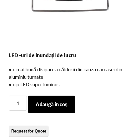
LED -uri de inundații de lucru
● o mai bună disipare a căldurii din cauza carcasei din
aluminiu turnate
● cip LED super luminos
LED
Adaugă in coş
-
uri
de
inundații
de