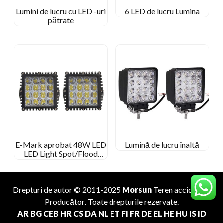
Lumini de lucru cu LED -uri
6 LED de lucru Lumina
pătrate
E-Mark aprobat 48W LED
Lumină de lucru înaltă
LED Light Spot/Flood
Beam Square Work Lamp
pentru off-road
Drepturi de autor © 2011-2025
Morsun
Teren accidentat
Producător
. Toate drepturile rezervate.
AR
BG
CEB
HR
CS
DA
NL
ET
FI
FR
DE
EL
HE
HU
IS
ID