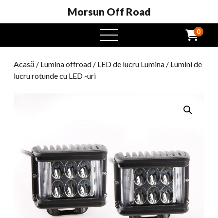
Morsun Off Road
0
Meniu
Deschide
Acasă
/
Lumina offroad
/
LED de lucru Lumina
/ Lumini de
lucru rotunde cu LED -uri