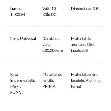
Lumen:
Volt: 10-
Dimensiune: 3.9"
1280LM
30În DC
Post: Universal
Durată de
Material de
viaţă:
montare: Oţel
≥30.000 ore
inoxidabil
Rata
Material de
Material pentru
impermeabilă:
lentilă:
locuințe: Aluminiu
IP67，
PMMA
turnat
PUNCT