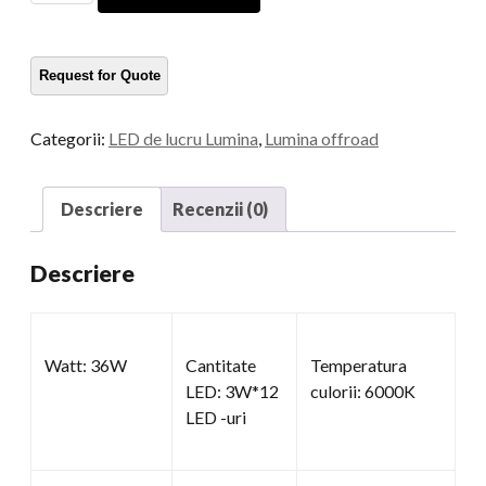
lucru
rotunde
cu
LED
-
Categorii:
LED de lucru Lumina
,
Lumina offroad
uri
cantitate
Descriere
Recenzii (0)
Descriere
Watt: 36W
Cantitate
Temperatura
LED: 3W*12
culorii: 6000K
LED -uri