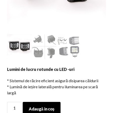
Lumini de lucru rotunde cu LED -uri
* Sistemul de răcire eficient asigură disiparea căldurii
* Lumină de ieșire laterală pentru iluminarea pe scară
largă
Lumini
Adaugă in coş
de