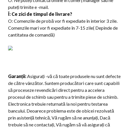
O: Ne puteți contacta online în comerț manager sau ne
puteți trimite e -mail.
Î: Ce zici de timpul de livrare?
O: Comenzile de probă vor fi expediate în interior 3 zile.
Comenzile mari vor fi expediate în 7-15 zile( Depinde de
cantitatea de comandă)
Garanții:
Asigurați -vă că toate produsele nu sunt defecte
de către vânzător. Suntem producători care sunt capabili
să proceseze revendicări direct pentru a accelera
procesul de schimb sau pentru a trimite piese de schimb.
Electronica trebuie returnată la noi pentru testarea
bancului. Deoarece problema este de obicei rezolvată
prin asistență tehnică, Vă rugăm să ne anunțați, Dacă
trebuie să ne contactați, Vă rugăm să vă asigurați că