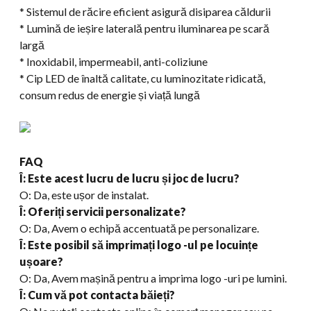
* Sistemul de răcire eficient asigură disiparea căldurii
* Lumină de ieșire laterală pentru iluminarea pe scară
largă
* Inoxidabil, impermeabil, anti-coliziune
* Cip LED de înaltă calitate, cu luminozitate ridicată,
consum redus de energie și viață lungă
FAQ
Î: Este acest lucru de lucru și joc de lucru?
O: Da, este ușor de instalat.
Î: Oferiți servicii personalizate?
O: Da, Avem o echipă accentuată pe personalizare.
Î: Este posibil să imprimați logo -ul pe locuințe
ușoare?
O: Da, Avem mașină pentru a imprima logo -uri pe lumini.
Î: Cum vă pot contacta băieți?