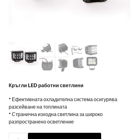
Кръгли LED работни светлини
* Ефективната охладителна система осигурява
разсейване на топлината
* Странична изходна светлина за широко
разпространено осветление
Кръгли