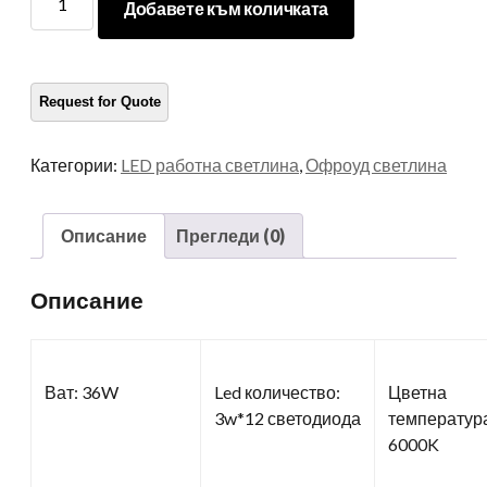
Добавете към количката
LED
работни
светлини
количество
Категории:
LED работна светлина
,
Офроуд светлина
Описание
Прегледи (0)
Описание
Ват: 36W
Led количество:
Цветна
3w*12 светодиода
температур
6000K