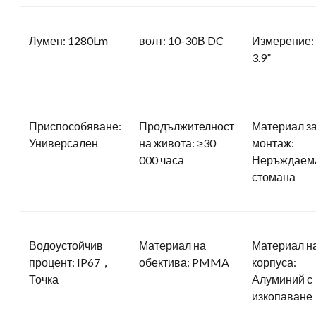
Лумен: 1280Lm
волт: 10-30В DC
Измерение:
3.9”
Приспособяване:
Продължителност
Материал з
Универсален
на живота: ≥30
монтаж:
000 часа
Неръждаем
стомана
Водоустойчив
Материал на
Материал н
процент: IP67，
обектива: PMMA
корпуса:
Точка
Алуминий с
изкопаване