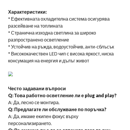
Характеристики:
* Ефективната охладителна система осигурява
разсейване на топлината
* Странична изходна светлина за широко
разпространено осветление
* Устойчив на ръжда, водоустойчив, анти-сблъсък
* Висококачествен LED чип с висока яркост, ниска
консумация на енергия и дълъг живот
Често задавани въпроси
Q: Това работно осветление ли е plug and play?
A: Да, лесно се монтира.
Q: Предлагате ли обслужване по поръчка?
A: Да, имаме екипен фокус върху
персонализирането.