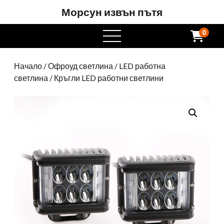
Морсун извън пътя
0
Отворете
менюто
Начало
/
Офроуд светлина
/
LED работна
светлина
/ Кръгли LED работни светлини