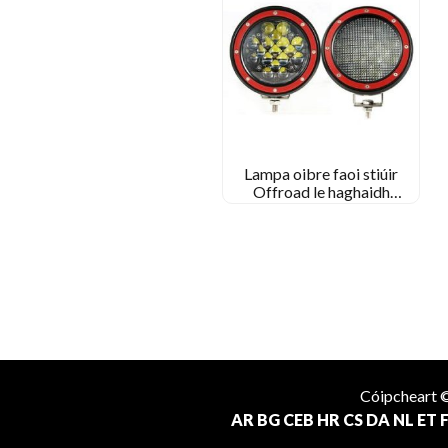
Lampa oibre faoi stiúir
Offroad le haghaidh
tarracóir trucail
Cóipcheart
AR
BG
CEB
HR
CS
DA
NL
ET
F