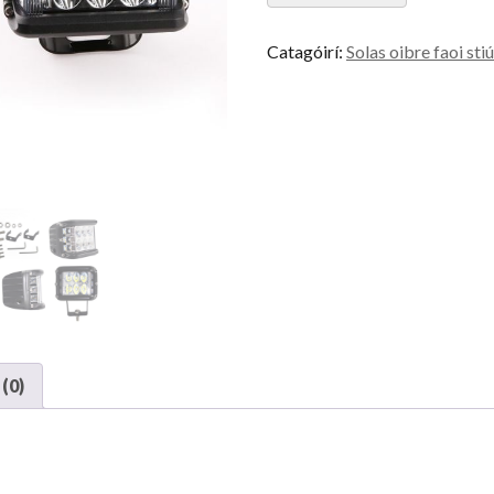
cainníocht
Catagóirí:
Solas oibre faoi stiú
(0)