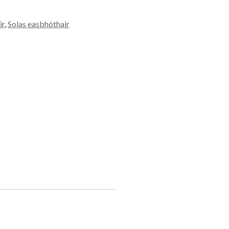
ir
,
Solas easbhóthair