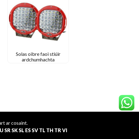
Solas oibre faoi stiúir
ardchumhachta
rt ar cosaint.
U
SR
SK
SL
ES
SV
TL
TH
TR
VI