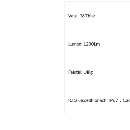
Vata: 36Thiar
Lumen: 1280Lm
Feistiú: Uilig
Ráta uiscedhíonach: IP67，Ca