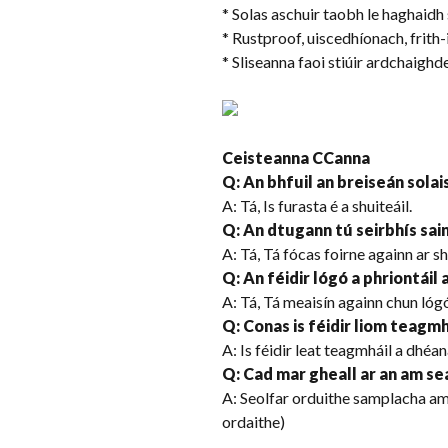
* Solas aschuir taobh le haghaidh 
* Rustproof, uiscedhíonach, frit
* Sliseanna faoi stiúir ardchaighd
Ceisteanna CCanna
Q: An bhfuil an breiseán solai
A: Tá, Is furasta é a shuiteáil.
Q: An dtugann tú seirbhís sa
A: Tá, Tá fócas foirne againn ar 
Q: An féidir lógó a phriontáil
A: Tá, Tá meaisín againn chun lógó
Q: Conas is féidir liom teagm
A: Is féidir leat teagmháil a dhéa
Q: Cad mar gheall ar an am s
A: Seolfar orduithe samplacha amac
ordaithe)