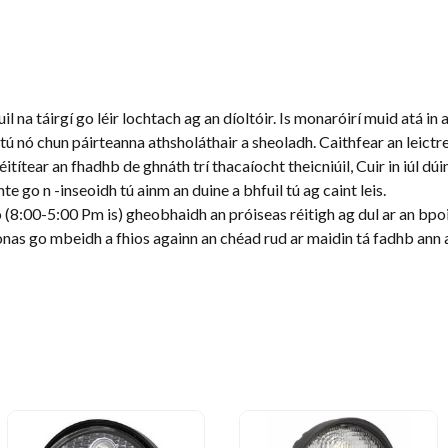
l na táirgí go léir lochtach ag an díoltóir. Is monaróirí muid atá in 
ú nó chun páirteanna athsholáthair a sheoladh. Caithfear an leictre
itítear an fhadhb de ghnáth trí thacaíocht theicniúil, Cuir in iúl dúi
e go n -inseoidh tú ainm an duine a bhfuil tú ag caint leis.
(8:00-5:00 Pm is) gheobhaidh an próiseas réitigh ag dul ar an bpoin
onas go mbeidh a fhios againn an chéad rud ar maidin tá fadhb ann