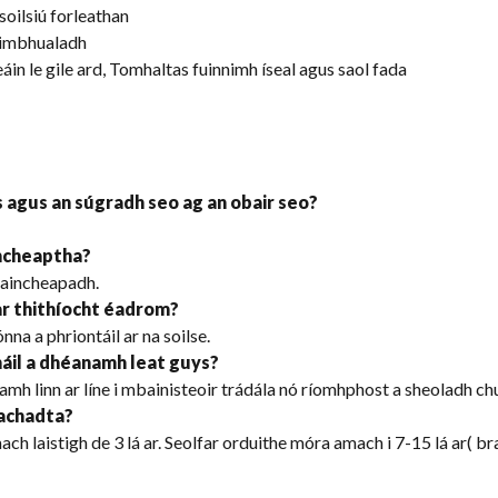
soilsiú forleathan
h-imbhualadh
eáin le gile ard, Tomhaltas fuinnimh íseal agus saol fada
s agus an súgradh seo ag an obair seo?
incheaptha?
shaincheapadh.
 ar thithíocht éadrom?
nna a phriontáil ar na soilse.
háil a dhéanamh leat guys?
namh linn ar líne i mbainisteoir trádála nó ríomhphost a sheoladh ch
eachadta?
h laistigh de 3 lá ar. Seolfar orduithe móra amach i 7-15 lá ar( br