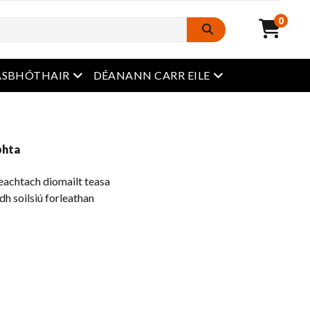
0
roghchlár oscailte
roghchlár oscailt
ASBHÓTHAIR
DÉANANN CARR EILE
bhta
feachtach diomailt teasa
dh soilsiú forleathan