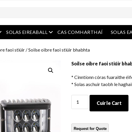
e
oghchlár oscailte
roghchlár oscailte
SOLAS EIREABALL
CAS COMHARTHAÍ
SOLAS E
re faoi stiúir
/ Soilse oibre faoi stiúir bhabhta
Soilse oibre faoi stiúir bha
* Cinntíonn córas fuaraithe éi
* Solas aschuir taobh le haghai
Soilse
Cuir le Cart
oibre
faoi
stiúir
bhabhta