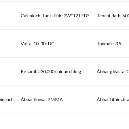
Cainníocht faoi stiúir: 3W*12 LEDS
Teocht dath: 6
Volta: 10-30I DC
Tonmair: 3.9,
Ré saoil: ≥30,000 uair an chloig
Ábhar gléasta: 
oineach
Ábhar lionsa: PMMA
Ábhar tithíocht