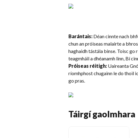
Barántais:
Déan cinnte nach bhfui
chun an próiseas malairte a bhrost
haghaidh tástála binse. Toisc go ré
teagmháil a dhéanamh linn, Bí cinnt
Próiseas réitigh:
Uaireanta Gnó 
ríomhphost chugainn le do thoil i
go pras.
Táirgí gaolmhara