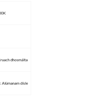
000K
Cruach dhosmálta
a: Alúmanam dísle