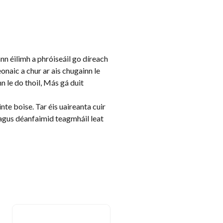
ann éilimh a phróiseáil go díreach
onaic a chur ar ais chugainn le
nn le do thoil, Más gá duit
te boise. Tar éis uaireanta cuir
 agus déanfaimid teagmháil leat