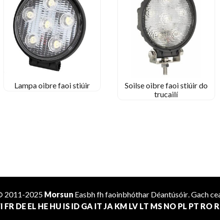
Lampa oibre faoi stiúir
Soilse oibre faoi stiúir do
trucailí
 © 2011-2025
Morsun
Easbh fh faoinbhóthar
Déantúsóir
. Gach cea
I
FR
DE
EL
HE
HU
IS
ID
GA
IT
JA
KM
LV
LT
MS
NO
PL
PT
RO
R