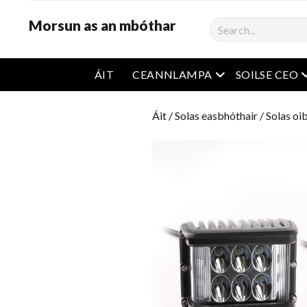
Morsun as an mbóthar
Cíor
roghchlár oscailt
r
ÁIT
CEANNLAMPA
SOILSE CEO
Áit
/
Solas easbhóthair
/
Solas oib