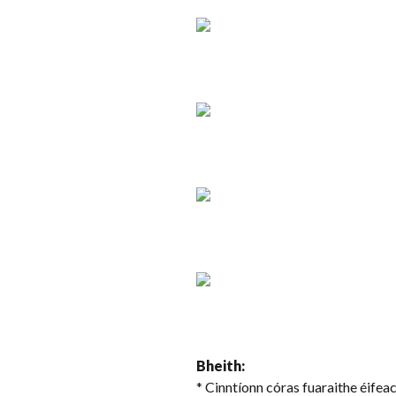
Bheith:
* Cinntíonn córas fuaraithe éifea