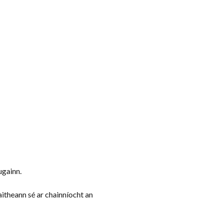
ugainn.
aitheann sé ar chainníocht an