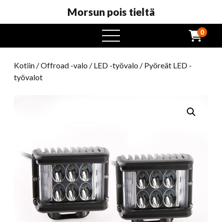
Morsun pois tieltä
0
avaa
valikko
Kotiin
/
Offroad -valo
/
LED -työvalo
/ Pyöreät LED -
työvalot