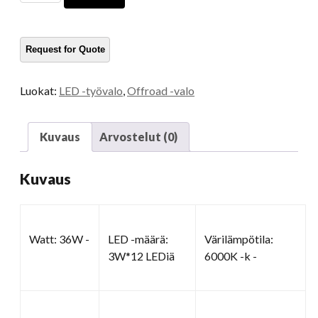
-
työvalot
määrä
Luokat:
LED -työvalo
,
Offroad -valo
Kuvaus
Arvostelut (0)
Kuvaus
Watt: 36W -
LED -määrä:
Värilämpötila:
3W*12 LEDiä
6000K -k -