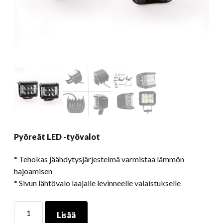
Pyöreät LED -työvalot
* Tehokas jäähdytysjärjestelmä varmistaa lämmön
hajoamisen
* Sivun lähtövalo laajalle levinneelle valaistukselle
Pyöreät
Lisää
LED