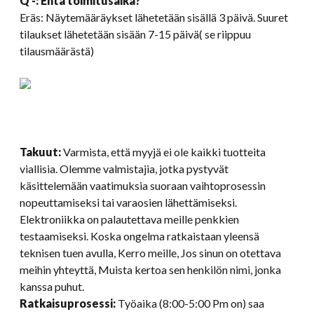
Q -: Entä toimitusaika?
Eräs: Näytemääräykset lähetetään sisällä 3 päivä. Suuret
tilaukset lähetetään sisään 7-15 päivä( se riippuu
tilausmäärästä)
Takuut:
Varmista, että myyjä ei ole kaikki tuotteita
viallisia. Olemme valmistajia, jotka pystyvät
käsittelemään vaatimuksia suoraan vaihtoprosessin
nopeuttamiseksi tai varaosien lähettämiseksi.
Elektroniikka on palautettava meille penkkien
testaamiseksi. Koska ongelma ratkaistaan ​​yleensä
teknisen tuen avulla, Kerro meille, Jos sinun on otettava
meihin yhteyttä, Muista kertoa sen henkilön nimi, jonka
kanssa puhut.
Ratkaisuprosessi:
Työaika (8:00-5:00 Pm on) saa