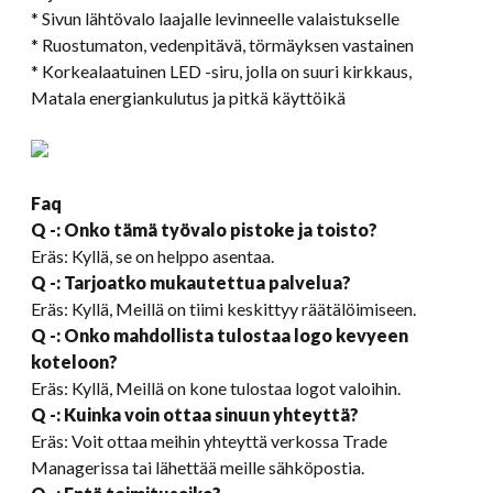
* Sivun lähtövalo laajalle levinneelle valaistukselle
* Ruostumaton, vedenpitävä, törmäyksen vastainen
* Korkealaatuinen LED -siru, jolla on suuri kirkkaus,
Matala energiankulutus ja pitkä käyttöikä
Faq
Q -: Onko tämä työvalo pistoke ja toisto?
Eräs: Kyllä, se on helppo asentaa.
Q -: Tarjoatko mukautettua palvelua?
Eräs: Kyllä, Meillä on tiimi keskittyy räätälöimiseen.
Q -: Onko mahdollista tulostaa logo kevyeen
koteloon?
Eräs: Kyllä, Meillä on kone tulostaa logot valoihin.
Q -: Kuinka voin ottaa sinuun yhteyttä?
Eräs: Voit ottaa meihin yhteyttä verkossa Trade
Managerissa tai lähettää meille sähköpostia.