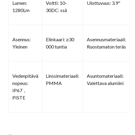
Lumen:
Voltti: 10-
Ulottuvuus: 3.9"
1280Lm
30DC: ssä
Asennus:
Elinkaari: ≥30
Asennusmateriaali:
Yleinen
000 tuntia
Ruostumaton teräs
Vedenpitävä
Linssimateriaali:
Asuntomateriaali:
nopeus:
PMMA
Valettava alumiini
IP67，
PISTE