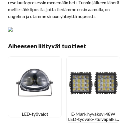
resoluutioprosessin menemään heti. Tunnin jälkeen lähetä
meille sähköpostia, jotta tiedämme ensin aamulla, on
ongelma ja otamme sinuun yhteyttä nopeasti.
Aiheeseen liittyvät tuotteet
LED-työvalot
E-Mark hyväksyi 48W
LED-työvalo-/tulvapalkin
neliömäinen työvalaisin