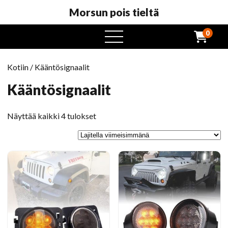
Morsun pois tieltä
0
avaa
valikko
Kotiin
/ Kääntösignaalit
Kääntösignaalit
Lajiteltu
Näyttää kaikki 4 tulokset
viimeisimmänä