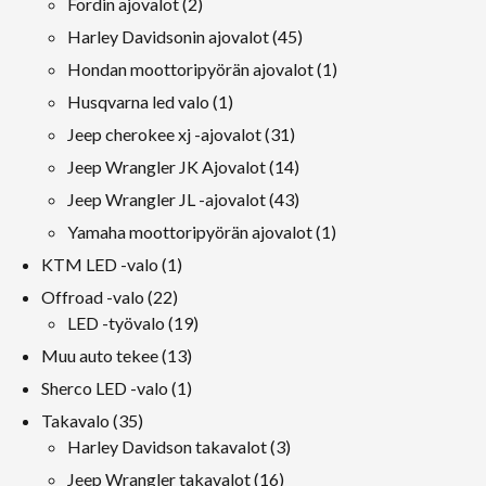
2
Fordin ajovalot
2
tuotteet
45
Harley Davidsonin ajovalot
45
tuotteet
1
Hondan moottoripyörän ajovalot
1
tuote
1
Husqvarna led valo
1
tuote
31
Jeep cherokee xj -ajovalot
31
tuotteet
14
Jeep Wrangler JK Ajovalot
14
tuotteet
43
Jeep Wrangler JL -ajovalot
43
tuotteet
1
Yamaha moottoripyörän ajovalot
1
tuote
1
KTM LED -valo
1
tuote
22
Offroad -valo
22
tuotteet
19
LED -työvalo
19
tuotteet
13
Muu auto tekee
13
tuotteet
1
Sherco LED -valo
1
tuote
35
Takavalo
35
tuotteet
3
Harley Davidson takavalot
3
tuotteet
16
Jeep Wrangler takavalot
16