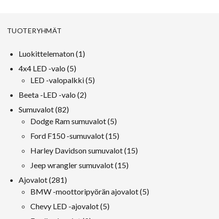
TUOTERYHMÄT
1
Luokittelematon
1
tuote
5
4x4 LED -valo
5
tuotteet
5
LED -valopalkki
5
tuotteet
2
Beeta -LED -valo
2
tuotteet
82
Sumuvalot
82
tuotteet
5
Dodge Ram sumuvalot
5
tuotteet
15
Ford F150 -sumuvalot
15
tuotteet
15
Harley Davidson sumuvalot
15
tuotteet
15
Jeep wrangler sumuvalot
15
tuotteet
281
Ajovalot
281
tuotteet
5
BMW -moottoripyörän ajovalot
5
tuotteet
5
Chevy LED -ajovalot
5
tuotteet