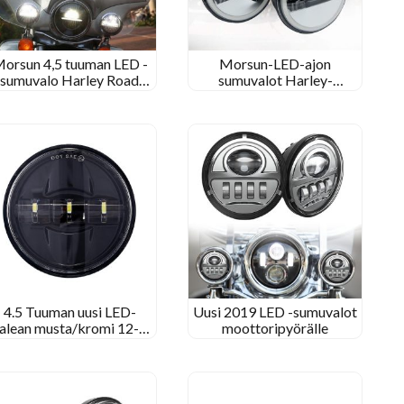
orsun 4,5 tuuman LED -
Morsun-LED-ajon
sumuvalo Harley Road
sumuvalot Harley-
Glide -moottoripyörän
Davidson-sumuvalaisimelle
sumuvalaisimelle
enkeli silmillä DRL
4.5 Tuuman uusi LED-
Uusi 2019 LED -sumuvalot
alean musta/kromi 12-24
moottoripyörälle
V sumuvalot
moottoripyörille