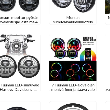
rsun -moottoripyörän
Morsun
M
ovalaistusjärjestelmä 4.5
sumuvaloalumiinikotelo
uuman LED -sumuvalo
moottoripyörän LED -
oonpano Harley Electra
sumuvalaisimelle
Glide Ultra Classicille
5 Tuuman LED-sumuvalo
7 Tuuman LED-ajovalojen
Harleys-Davidsons -
monivärinen jahtaava valo
va
arvikkeille LED-lamput