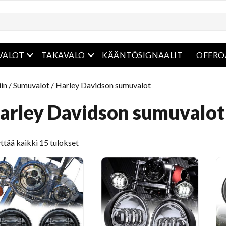
ko
avaa valikko
avaa valikko
VALOT
TAKAVALO
KÄÄNTÖSIGNAALIT
OFFRO
in
/
Sumuvalot
/ Harley Davidson sumuvalot
arley Davidson sumuvalot
Lajiteltu
ttää kaikki 15 tulokset
viimeisimmänä