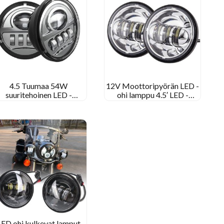
4.5 Tuumaa 54W
12V Moottoripyörän LED -
suuritehoinen LED -
ohi lamppu 4.5′ LED -
sumuvalo Harley -
sumuvalo Harley
moottoripyörälle
Davidsonille 4 1/2 Tuuman
pyöreä sumuvalo
LED ohi kulkevat lamput