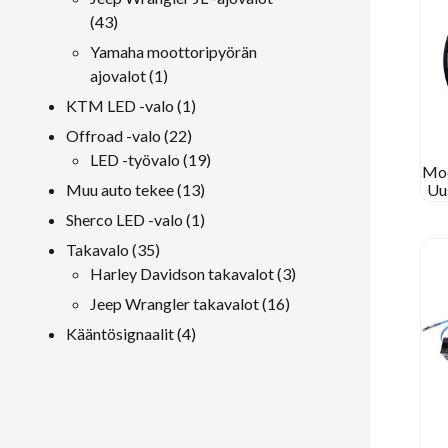
43
43
tuotteet
Yamaha moottoripyörän
1
ajovalot
1
tuote
1
KTM LED -valo
1
tuote
22
Offroad -valo
22
tuotteet
19
LED -työvalo
19
Moo
tuotteet
13
Muu auto tekee
13
Uu
tuotteet
1
Sherco LED -valo
1
tuote
35
Takavalo
35
tuotteet
3
Harley Davidson takavalot
3
tuotteet
16
Jeep Wrangler takavalot
16
tuotteet
4
Kääntösignaalit
4
tuotteet