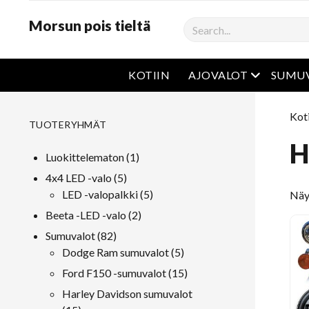
Morsun pois tieltä
Haku
avaa valik
KOTIIN
AJOVALOT
SUMU
Koti
TUOTERYHMÄT
H
1
Luokittelematon
1
tuote
5
4x4 LED -valo
5
tuotteet
5
LED -valopalkki
5
Näy
tuotteet
2
Beeta -LED -valo
2
tuotteet
82
Sumuvalot
82
tuotteet
5
Dodge Ram sumuvalot
5
tuotteet
15
Ford F150 -sumuvalot
15
tuotteet
Harley Davidson sumuvalot