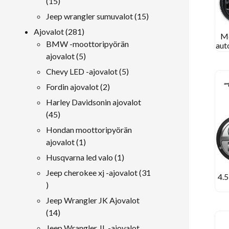
15
15
tuotteet
15
Jeep wrangler sumuvalot
15
tuotteet
281
Ajovalot
281
Mo
tuotteet
BMW -moottoripyörän
aut
T
5
ajovalot
5
kok
tuotteet
5
Chevy LED -ajovalot
5
tuotteet
2
Fordin ajovalot
2
tuotteet
Harley Davidsonin ajovalot
45
45
tuotteet
Hondan moottoripyörän
1
ajovalot
1
tuote
1
Husqvarna led valo
1
tuote
Jeep cherokee xj -ajovalot
31
4.
31
t
tuotteet
Jeep Wrangler JK Ajovalot
14
14
tuotteet
Jeep Wrangler JL -ajovalot