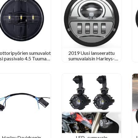
ttoripyörien sumuvalot
2019 Uusi lanseerattu
si passivalo 4.5 Tuuman
sumuvalaisin Harleys-
tukkumyynti
Davidsons-moottoripyörän
sumuvalolle
Harley Davidsonin
LED -sumuvalo