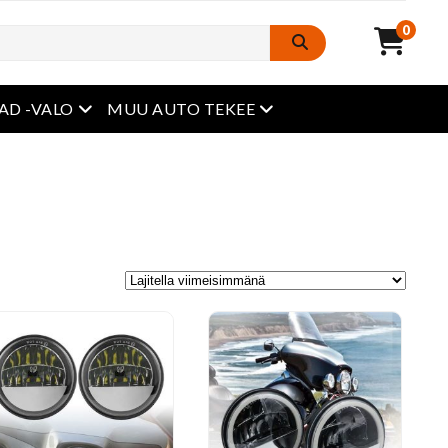
0
avaa valikko
avaa valikko
AD -VALO
MUU AUTO TEKEE