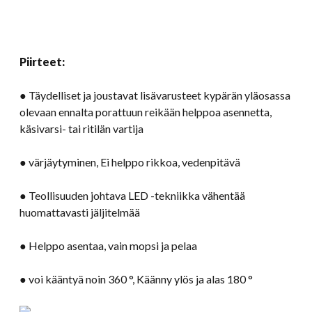
Piirteet:
● Täydelliset ja joustavat lisävarusteet kypärän yläosassa
olevaan ennalta porattuun reikään helppoa asennetta,
käsivarsi- tai ritilän vartija
● värjäytyminen, Ei helppo rikkoa, vedenpitävä
● Teollisuuden johtava LED -tekniikka vähentää
huomattavasti jäljitelmää
● Helppo asentaa, vain mopsi ja pelaa
● voi kääntyä noin 360 °, Käänny ylös ja alas 180 °