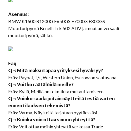
Asennus:
BMW K1600 R1200G F650GS F700GS F800GS
Moottoripyörä Benelli Trk 502 ADV ja muut universaali
moottoripyörä, sähkö.
Faq
Q -: Mitä maksutapaa yrityksesi hyväksyy?
Eräs: Paypal, T/t, Western Union, Escrow on saatavana.
Q -: Voitko räätälöidä meille?
Eräs: Kyllä, Meillä on tekniikka mukauttamiseen.
Q -: Voinko saada joitain näytteitä testiä varten
ennen tilauksen tekemistä?
Eräs: Varma, Näytteitä tarjotaan pyytäessäsi.
Q -: Kuinka voin ottaa sinuun yhteyttä?
Eräs: Voit ottaa meihin yhteyttä verkossa Trade