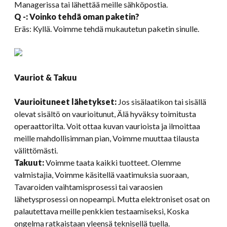
Managerissa tai lähettää meille sähköpostia.
Q -: Voinko tehdä oman paketin?
Eräs: Kyllä. Voimme tehdä mukautetun paketin sinulle.
Vauriot & Takuu
Vaurioituneet lähetykset:
Jos sisälaatikon tai sisällä
olevat sisältö on vaurioitunut, Älä hyväksy toimitusta
operaattorilta. Voit ottaa kuvan vaurioista ja ilmoittaa
meille mahdollisimman pian, Voimme muuttaa tilausta
välittömästi.
Takuut:
Voimme taata kaikki tuotteet. Olemme
valmistajia, Voimme käsitellä vaatimuksia suoraan,
Tavaroiden vaihtamisprosessi tai varaosien
lähetysprosessi on nopeampi. Mutta elektroniset osat on
palautettava meille penkkien testaamiseksi, Koska
ongelma ratkaistaan ​​yleensä teknisellä tuella.