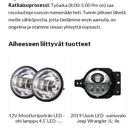
Ratkaisuprosessi:
Työaika (8:00-5:00 Pm on) saa
resoluutioprosessin menemään heti. Tunnin jälkeen lähetä
meille sähköpostia, jotta tiedämme ensin aamulla, on
ongelma ja otamme sinuun yhteyttä nopeasti.
Aiheeseen liittyvät tuotteet
12V Moottoripyörän LED -
2019 Uusin LED -sumuvalo
ohi lamppu 4.5′ LED -
Jeep Wrangler JL: lle
sumuvalo Harley
Davidsonille 4 1/2 Tuuman