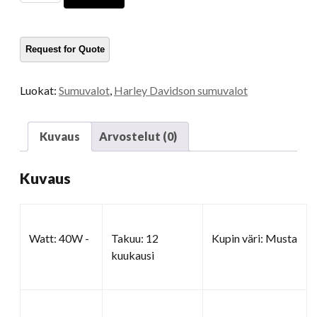
sumuvalo
moottoripyörä
määrä
Luokat:
Sumuvalot
,
Harley Davidson sumuvalot
Kuvaus
Arvostelut (0)
Kuvaus
Watt: 40W -
Takuu: 12
Kupin väri: Musta
kuukausi