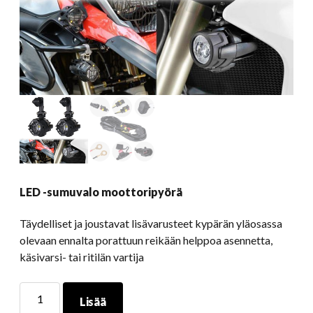
LED -sumuvalo moottoripyörä
Täydelliset ja joustavat lisävarusteet kypärän yläosassa
olevaan ennalta porattuun reikään helppoa asennetta,
käsivarsi- tai ritilän vartija
LED
Lisää
-