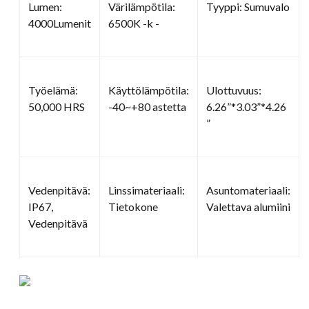
Lumen:
Värilämpötila:
Tyyppi: Sumuvalo
4000Lumenit
6500K -k -
Työelämä:
Käyttölämpötila:
Ulottuvuus:
50,000 HRS
-40~+80 astetta
6.26”*3.03”*4.26
”
Vedenpitävä:
Linssimateriaali:
Asuntomateriaali:
IP67,
Tietokone
Valettava alumiini
Vedenpitävä