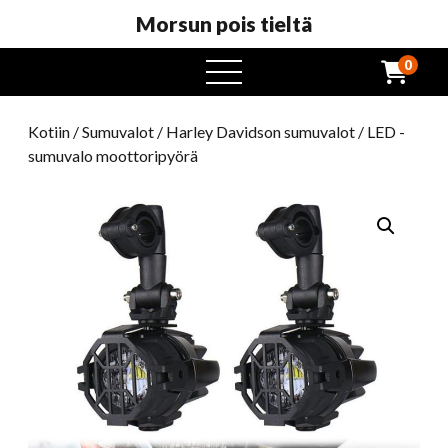
Morsun pois tieltä
0
avaa
valikko
Kotiin
/
Sumuvalot
/
Harley Davidson sumuvalot
/ LED -
sumuvalo moottoripyörä