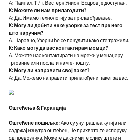
А: Паипал, Т / т, Вестерн Унион, Есцров је доступан.
К: Можете ли нам прилагодити?
А: Да, Имамо технологију за прилагођавање.
К: Могу ли добити неке узорке за тест пре него
што наручим?
А: Наравно, Узорци ће се понудити како сте тражили.
К: Како могу да вас контактирам момци?
А: Можете нас контактирати на мрежи у менаџеру
трговине или послати нам е-пошту.
К: Могу ли направити свој пакет?
А: Да. Можемо направити прилагођени пакет за вас.
Оштећења & Гаранција
Оштећене пошиљке:
Ако су унутрашња кутија или
садржај изнутра оштећен, Не прихватајте испоруку
од превозника. Можете да снимите слику штете и