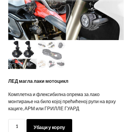
ЛЕД магла лаки мотоцикл
Комплетна и флексибилна опрема за лако
монтирање на било којој прећићеној рупи на врху
кациге, АРМ или ГРИЛЛЕ ГУАРД
ЛЕД
Убаци у корпу
магла