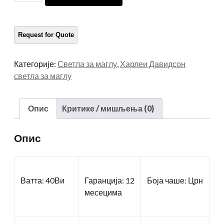
лаки
мотоцикл
количина
Категорије:
Светла за маглу
,
Харлеи Давидсон
светла за маглу
Опис
Критике / мишљења (0)
Опис
Ватта: 40Ви
Гаранција: 12
Боја чаше: Црн
месецима