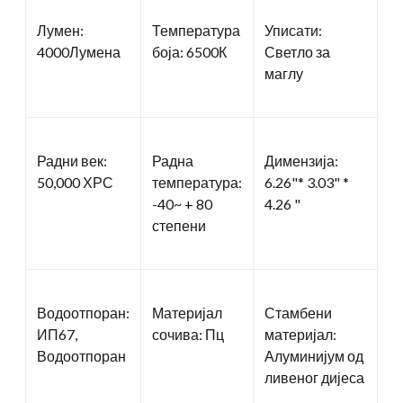
Лумен:
Температура
Уписати:
4000Лумена
боја: 6500К
Светло за
маглу
Радни век:
Радна
Димензија:
50,000 ХРС
температура:
6.26"* 3.03" *
-40~ + 80
4.26 "
степени
Водоотпоран:
Материјал
Стамбени
ИП67,
сочива: Пц
материјал:
Водоотпоран
Алуминијум од
ливеног дијеса