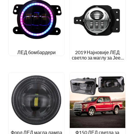
ЛЕД бомбардери
2019 Најновије ЛЕД
светло за маглу за Јееп
Вранглер ЈЛ
Форд ЛЕД магла лампа
Ф150 ЛЕД светла за