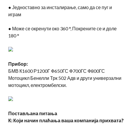
● Једноставно за инсталирање, само да се пуг и
играм
● Може се окренути око 360 °, Покрените се и доле
180 °
Прибор:
БМВ К1600 Р1200Г Ф650ГС Ф700ГС Ф800ГС
Мотоцикл Бенелли Трк 502 Адв и други универзални
мотоцикл, електромбелски.
Постављана питања
К: Који начин плаћања ваша компанија прихвата?