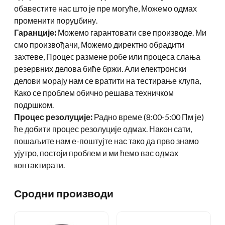
обавестите нас што је пре могуће, Можемо одмах
променити поруџбину.
Гаранције:
Можемо гарантовати све производе. Ми
смо произвођачи, Можемо директно обрадити
захтеве, Процес размене робе или процеса слања
резервних делова биће бржи. Али електронски
делови морају нам се вратити на тестирање клупа,
Како се проблем обично решава техничком
подршком.
Процес резолуције:
Радно време (8:00-5:00 Пм је)
ће добити процес резолуције одмах. Након сати,
пошаљите нам е-поштујте нас тако да прво знамо
ујутро, постоји проблем и ми ћемо вас одмах
контактирати.
Сродни производи