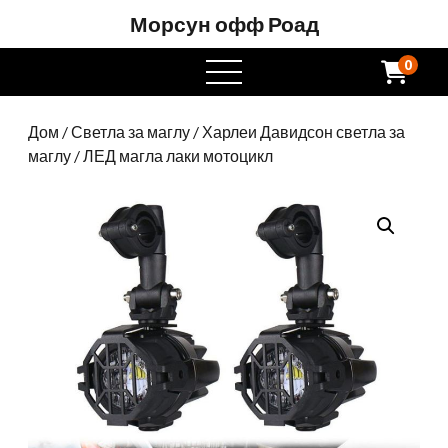
Морсун офф Роад
0
отворен
мени
Дом
/
Светла за маглу
/
Харлеи Давидсон светла за
маглу
/ ЛЕД магла лаки мотоцикл