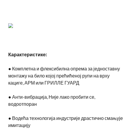
Карактеристике:
● Комплетна и флексибилна опрема за једноставну
монтажу на било којој прећићеној рупи на врху
кациге, АРМ или ГРИЛЛЕ ГУАРД
● Анти-вибрација, Није лако пробити се,
водоотпоран
● Водећа технологија индустрије драстично смањује
имитацију