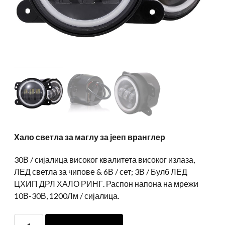
Хало светла за маглу за јееп вранглер
30В / сијалица високог квалитета високог излаза,
ЛЕД светла за чипове & 6В / сет; 3В / Булб ЛЕД
ЦХИП ДРЛ ХАЛО РИНГ. Распон напона на мрежи
10В-30В, 1200Лм / сијалица.
Хало