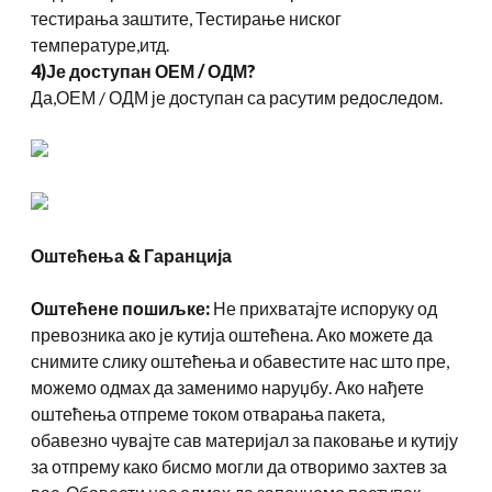
тестирања заштите, Тестирање ниског
температуре,итд.
4)Је доступан ОЕМ / ОДМ?
Да,ОЕМ / ОДМ је доступан са расутим редоследом.
Оштећења & Гаранција
Оштећене пошиљке:
Не прихватајте испоруку од
превозника ако је кутија оштећена. Ако можете да
снимите слику оштећења и обавестите нас што пре,
можемо одмах да заменимо наруџбу. Ако нађете
оштећења отпреме током отварања пакета,
обавезно чувајте сав материјал за паковање и кутију
за отпрему како бисмо могли да отворимо захтев за