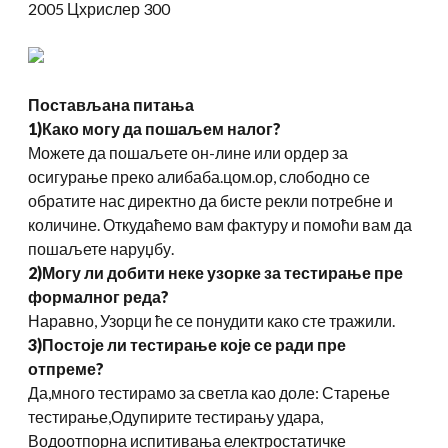
2005 Цхрислер 300
Постављана питања
1)Како могу да пошаљем налог?
Можете да пошаљете он-лине или ордер за
осигурање преко алибаба.цом.ор, слободно се
обратите нас директно да бисте рекли потребне и
количине. Откудаћемо вам фактуру и помоћи вам да
пошаљете наруџбу.
2)Могу ли добити неке узорке за тестирање пре
формалног реда?
Наравно, Узорци ће се понудити како сте тражили.
3)Постоје ли тестирање које се ради пре
отпреме?
Да,много тестирамо за светла као доле: Старење
тестирање,Одупирите тестирању удара,
Водоотпорна испитивања електростатичке