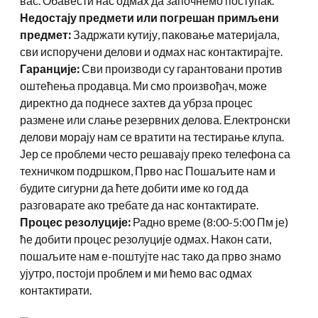
вас. Обавести нас одмах да започнемо поступак.
Недостају предмети или погрешан примљени
предмет:
Задржати кутију, паковање материјала,
сви испоручени делови и одмах нас контактирајте.
Гаранције:
Сви производи су гарантовани против
оштећења продавца. Ми смо произвођач, може
директно да поднесе захтев да убрза процес
размене или слање резервних делова. Електронски
делови морају нам се вратити на тестирање клупа.
Јер се проблеми често решавају преко телефона са
техничком подршком, Прво нас Пошаљите нам и
будите сигурни да ћете добити име ко год да
разговарате ако требате да нас контактирате.
Процес резолуције:
Радно време (8:00-5:00 Пм је)
ће добити процес резолуције одмах. Након сати,
пошаљите нам е-поштујте нас тако да прво знамо
ујутро, постоји проблем и ми ћемо вас одмах
контактирати.