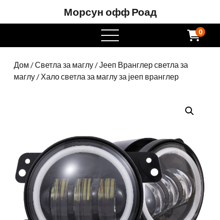
Морсун офф Роад
0
отворен
мени
Дом
/
Светла за маглу
/
Јееп Вранглер светла за
маглу
/ Хало светла за маглу за јееп вранглер