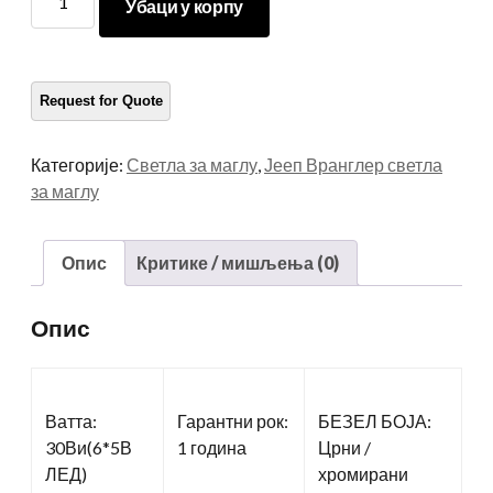
Убаци у корпу
светла
за
маглу
за
јееп
вранглер
Категорије:
Светла за маглу
,
Јееп Вранглер светла
количина
за маглу
Опис
Критике / мишљења (0)
Опис
Ватта:
Гарантни рок:
БЕЗЕЛ БОЈА:
30Ви(6*5В
1 година
Црни /
ЛЕД)
хромирани