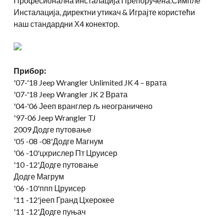
Професионална инсталација Препоручена.Симпле
Инсталација, директни утикач & Играјте користећи
наш стандардни Х4 конектор.
Прибор:
'07-
'18 Jeep Wrangler Unlimited JK
4 – врата
'07-
'18 Jeep Wrangler JK
2 Врата
'04-'06 Јееп вранглер љ неограничено
'97-06 Jeep Wrangler TJ
2009 Додге путовање
'05 -08 -08'Додге Магнум
'06 -10'цхрислер Пт Цруисер
'10 -12'Додге путовање
Додге Магрум
'06 -10'ппп Цруисер
'11 -12'јееп Гранд Цхерокее
'11 -12'Додге пуњач