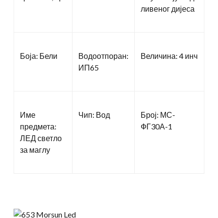
ливеног дијеса
Боја: Бели
Водоотпоран:
Величина: 4 инч
ИП65
Име
Чип: Вод
Број: МС-
предмета:
ФГ30А-1
ЛЕД светло
за маглу