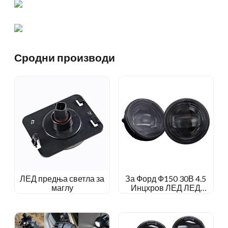
Сродни производи
ЛЕД предња светла за
За Форд Ф150 30В 4.5
маглу
Инцхров ЛЕД ЛЕД
светло за маглу за Форд
Рангер 2008-2011
Експедиција 2007-2015