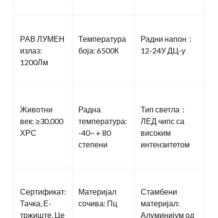
РАВ ЛУМЕН
Температура
Радни напон：
излаз:
боја: 6500К
12-24У ДЦ-у
1200Лм
Животни
Радна
Тип светла：
век: ≥30,000
температура:
ЛЕД чипс са
ХРС
-40~ + 80
високим
степени
интензитетом
Сертификат:
Материјал
Стамбени
Тачка, Е-
сочива: Пц
материјал:
тржиште, Це
Алуминијум од