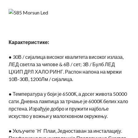
Карактеристике:
● 30В / сијалица високог квалитета високог излаза,
ЛЕД светла за чипове & 6В / сет; 3В / Булб ЛЕД
ЦХИП ДРЛ ХАЛО РИНГ. Распон напона на мрежи
10В-30В, 1200Лм / сијалица.
● Температура у боји је 6500К, а досег живота 50000
сати. Дневна лампица за трчање је 6000К белих хало
прстена. Израђује добро и пружити најбоље
искуство у вожњи у малогковном окружењу.
● Укључите `Н` Плаи, Једноставан за инсталацију.