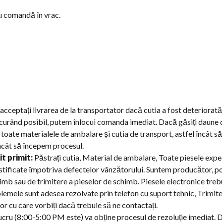
 comandă în vrac.
cceptați livrarea de la transportator dacă cutia a fost deteriorată
i curând posibil, putem înlocui comanda imediat. Dacă găsiți daune 
i toate materialele de ambalare și cutia de transport, astfel încât 
 încât să începem procesul.
it primit:
Păstrați cutia, Material de ambalare, Toate piesele exped
stificate împotriva defectelor vânzătorului. Suntem producător, po
mb sau de trimitere a pieselor de schimb. Piesele electronice trebu
mele sunt adesea rezolvate prin telefon cu suport tehnic, Trimiteți 
lor cu care vorbiți dacă trebuie să ne contactați.
ucru (8:00-5:00 PM este) va obține procesul de rezoluție imediat. D