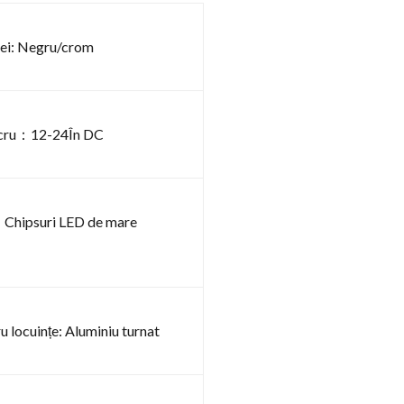
tei: Negru/crom
lucru：12-24În DC
：Chipsuri LED de mare
u locuințe: Aluminiu turnat