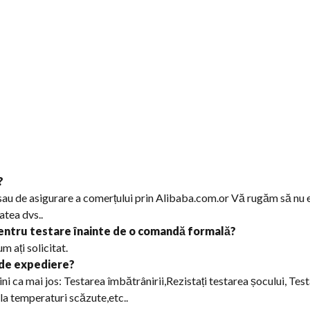
?
sau de asigurare a comerțului prin Alibaba.com.or Vă rugăm să nu ez
atea dvs..
entru testare înainte de o comandă formală?
m ați solicitat.
 de expediere?
i ca mai jos: Testarea îmbătrânirii,Rezistați testarea șocului, Tes
 la temperaturi scăzute,etc..