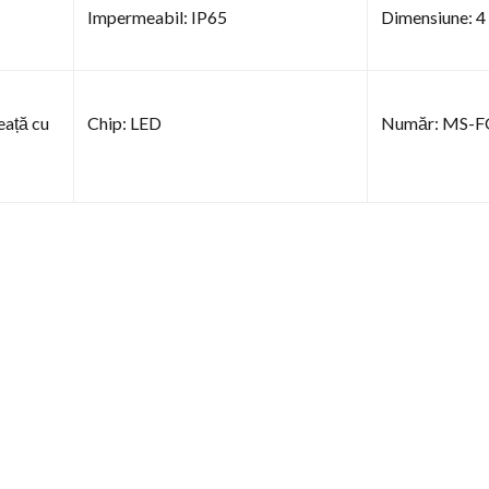
Impermeabil: IP65
Dimensiune: 4 
eață cu
Chip: LED
Număr: MS-F