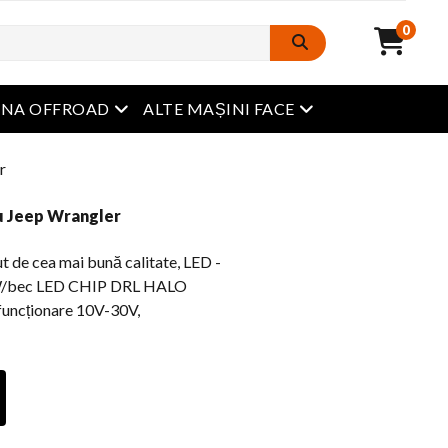
0
Meniu Deschide
Meniu Deschide
INA OFFROAD
ALTE MAȘINI FACE
r
ru Jeep Wrangler
de cea mai bună calitate, LED -
 3W/bec LED CHIP DRL HALO
 funcționare 10V-30V,