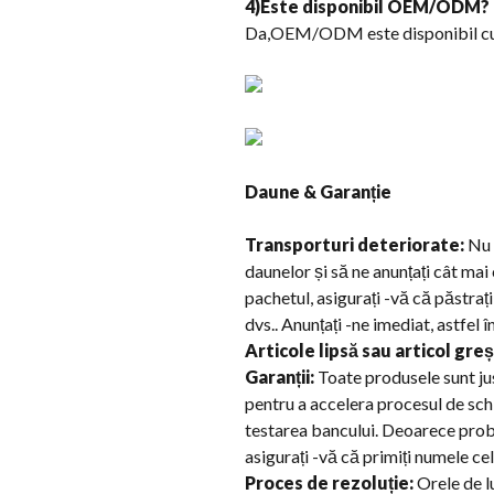
4)Este disponibil OEM/ODM?
Da,OEM/ODM este disponibil cu
Daune & Garanție
Transporturi deteriorate:
Nu a
daunelor și să ne anunțați cât ma
pachetul, asigurați -vă că păstraț
dvs.. Anunțați -ne imediat, astfel
Articole lipsă sau articol greș
Garanții:
Toate produsele sunt ju
pentru a accelera procesul de schi
testarea bancului. Deoarece proble
asigurați -vă că primiți numele ce
Proces de rezoluție:
Orele de l