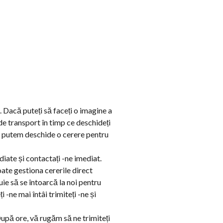
. Dacă puteți să faceți o imagine a
de transport în timp ce deschideți
să putem deschide o cerere pentru
iate și contactați -ne imediat.
ate gestiona cererile direct
ie să se întoarcă la noi pentru
-ne mai întâi trimiteți -ne și
upă ore, vă rugăm să ne trimiteți