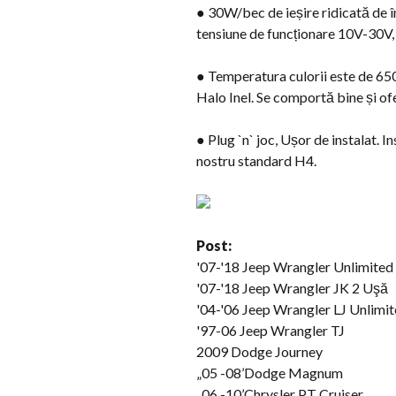
● 30W/bec de ieșire ridicată de
tensiune de funcționare 10V-30
● Temperatura culorii este de 650
Halo Inel. Se comportă bine și of
● Plug `n` joc, Ușor de instalat.
nostru standard H4.
Post:
'07-
'18 Jeep Wrangler Unlimited
'07-
'18 Jeep Wrangler JK
2 Uşă
'04-'06 Jeep Wrangler LJ Unlimi
'97-06 Jeep Wrangler TJ
2009 Dodge Journey
„05 -08’Dodge Magnum
„06 -10’Chrysler PT Cruiser