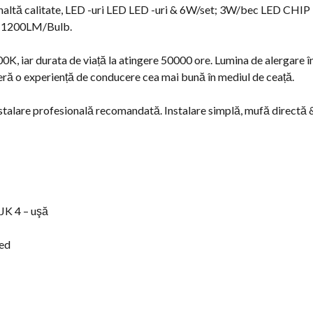
 înaltă calitate, LED -uri LED LED -uri & 6W/set; 3W/bec LED CHI
V, 1200LM/Bulb.
0K, iar durata de viață la atingere 50000 ore. Lumina de alergare î
eră o experiență de conducere cea mai bună în mediul de ceață.
 Instalare profesională recomandată. Instalare simplă, mufă directă
 JK
4 – uşă
ted