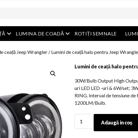
Meniu Deschide
Meniu Deschide
ȚĂ
LUMINA DE COADĂ
ROTIȚI SEMNALE
LUM
de ceață Jeep Wrangler
/ Lumini de ceață halo pentru Jeep Wrangle
Lumini de ceață halo pent
30W/Bulb Output High Output 
uri LED LED -uri & 6W/set;
RING. Interval de tensiune de
1200LM/Bulb.
Lumini
Adaugă in coş
de
ceață