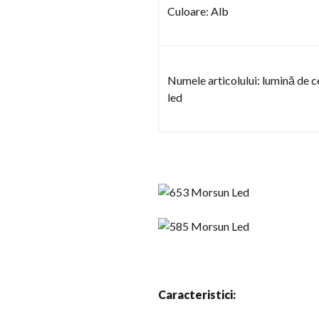
Culoare: Alb
Numele articolului: lumină de c
led
Caracteristici: