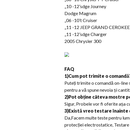
„10 -12’sdge Journey
Dodge Magrum
„06 -10’t Cruiser
„11 -12 JEEP GRAND CEROKEE
„11 -12’sdge Charger
2005 Chrysler 300
FAQ
1)Cum pot trimite o comandă
Puteți trimite o comandă on-line 
pentru a vă spune nevoia și cantit
2)Pot obține câteva mostre p
Sigur, Probele vor fi oferite așa cu
3)Există vreo testare înainte
Da,Facem multe teste pentru lumin
protecției electrostatice, Testare