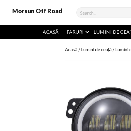
Morsun Off Road
Căutare
Meniu Deschide
ACASĂ
FARURI
LUMINI DE CEA
Acasă
/
Lumini de ceață
/
Lumini 