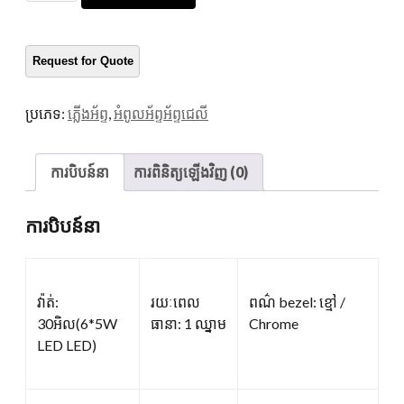
អ័ព្ទ
ហ៊ុម
ព័ទ្ធ
សម្រាប់
រទេះរុញ
ប្រភេទ:
ភ្លើងអ័ព្ទ
,
អំពូលអ័ព្ទអ័ព្ទជេលី
Jeepler
បរិ
មាន
ការបិបន៍នា
ការពិនិត្យឡើងវិញ (0)
ការបិបន៍នា
វ៉ាត់:
រយៈពេល
ពណ៌ bezel: ខ្មៅ /
30អិល(6*5W
ធានា: 1 ឈ្នាម
Chrome
LED LED)