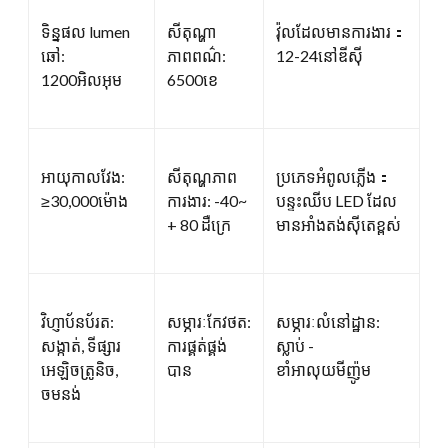
ទិន្នផល lumen
សីតុណ្ហា
វ៉ុលដែលមានការងារ：
ឆៅ:
ភាពពណ៌:
12-24នៅឌីស៊ី
1200អិលអុម
6500ខេ
អាយុកាលវែង:
សីតុណ្ហភាព
ប្រភេទអំពូលភ្លើង：
≥30,000ម៉ោង
ការងារ: -40~
បន្ទះឈីប LED ដែល
+ 80 ដឺក្រេ
មានអាំងតង់ស៊ីតេខ្ពស់
វិហ្ញាប័នប័រត:
សម្ភារៈកែវថត:
សម្ភារៈលំនៅដ្ឋាន:
សង្កាត់, ទីផ្សារ
ការផ្គត់ផ្គង់
ស្លាប់ -
អេឡិចត្រូនិច,
បាន
ខាំអាលុយមីញ៉ូម
ចមនង់