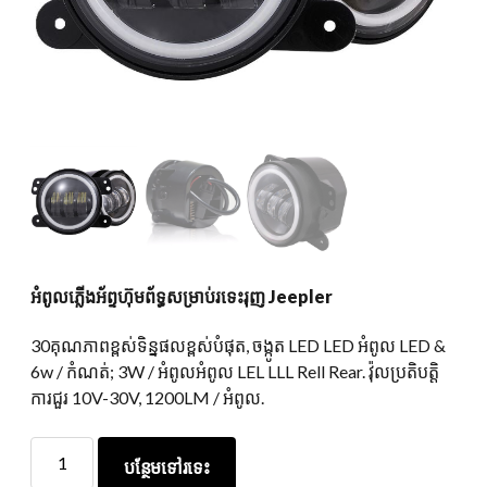
អំពូលភ្លើងអ័ព្ទហ៊ុមព័ទ្ធសម្រាប់រទេះរុញ Jeepler
30គុណភាពខ្ពស់ទិន្នផលខ្ពស់បំផុត, ចង្កូត LED LED អំពូល LED &
6w / កំណត់; 3W / អំពូលអំពូល LEL LLL Rell Rear. វ៉ុលប្រតិបត្តិ
ការជួរ 10V-30V, 1200LM / អំពូល.
អំពូល
បន្ថែមទៅរទេះ
ភ្លើង