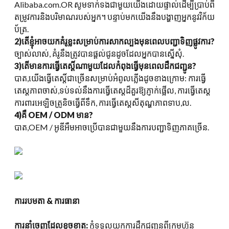
Alibaba.com.OR សូមទាក់ទងជាមួយយើងដោយផ្ទាល់ដើម្បីប្រាប់ពី
តម្រូវការនិងបរិមាណរបស់អ្នក។ បន្ទាប់មកយើងនឹងបង្ហាញអ្នកនូវវិក័យ
ប័ត្រ.
2)តើខ្ញុំអាចយកគំរូខ្លះសម្រាប់ការសាកល្បងមុនពេលបញ្ជាទិញផ្លូវការ?
ច្បាស់លាស់, គំរូនឹងត្រូវបានផ្តល់ជូនដូចដែលអ្នកបានស្នើសុំ.
3)តើមានការធ្វើតេស្តិ៍ណាមួយដែលកំពុងធ្វើមុនពេលដឹកជញ្ជូន?
បាត,យើងធ្វើតេស្តិ៍ជាច្រើនសម្រាប់អំពូលភ្លើងដូចខាងក្រោម: ការធ្វើ
តេស្តភាពចាស់,ទប់ទល់នឹងការធ្វើតេស្តដ៏គួរឱ្យភ្ញាក់ផ្អើល, ការធ្វើតេស្ត
ការពារអេឡិចត្រូនិចធ្វើពីទឹក, ការធ្វើតេស្តសីតុណ្ហភាពទាប,ល.
4)គឺ OEM / ODM មាន?
បាត,OEM / អូឌីអឹមអាចប្រើបានជាមួយនឹងការបញ្ជាទិញភាគច្រើន.
ការរបមតា & ការធានា
ការនាំចេញដែលខូចខាត:
កុំទទួលយកការដឹកជញ្ជូនពីក្រុមហ៊ុន