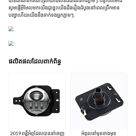
បានដំណើរការដោះស្រាយដែលនឹងដំណើរការភ្លាមៗ. បន្ទាប់ពីម៉ោង
សូមផ្ញើអ៊ីមែលមកយើងដូច្នេះយើងដឹងរឿងដំបូងនៅពេលព្រឹកមាន
បញ្ហាហើយយើងនឹងទាក់ទងអ្នកភ្លាមៗ.
ផលិតផលដែលពាក់ព័ន្ធ
2019 ពន្លឺអ័ព្ទដែលបាននាំចេញ
អំពូលនាំមុខខាងមុខ