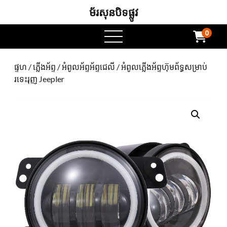
ម័រសុនបិទផ្លូវ
0
ម៉ឺនុយបើក
ផ្ទហ
/
ភ្លើងអ័ព្ទ
/
អំពូលអ័ព្ទអ័ព្ទជេលី
/ អំពូលភ្លើងអ័ព្ទហ៊ុមព័ទ្ធសម្រាប់
រទេះរុញ Jeepler