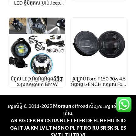
LED ថ្មីបំផុតសម្រាប់ Jeep
Wrangler JL
អំពូល LED អ័ព្ទអ័ព្ទអ័ព្ទពន្លឺភ្លឺថ្លា
សម្រាប់ Ford F150 30w 4.5
សម្រាប់ម៉ូតូម៉ាក BMW
អ័ព្ទអ័ព្ទ L-ENCH សម្រាប់ Ford
Ranger 2008-2011
បេសកកម្ផ 2007-2015
រក្សាសិទ្ធិ © 2011-2025
Morsun
offroad
សិប្បករ
. រក្សារសិទ្ធគ្រប់
យ៉ាង.
AR
BG
CEB
HR
CS
DA
NL
ET
FI
FR
DE
EL
HE
HU
IS
ID
GA
IT
JA
KM
LV
LT
MS
NO
PL
PT
RO
RU
SR
SK
SL
ES
SV
TL
TH
TR
VI