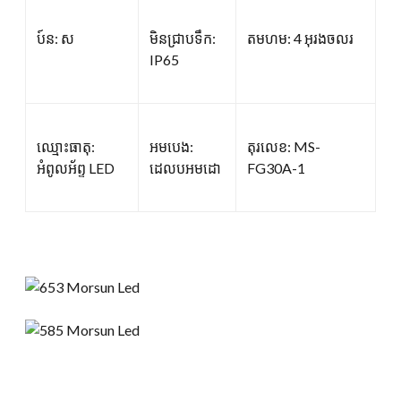
ប៍ន: ស
មិនជ្រាបទឹក:
តមហម: 4 អុរងចលរ
IP65
ឈ្មោះធាតុ:
អមបេង:
តុរលេខ: MS-
អំពូលអ័ព្ទ LED
ដេលបអមដោ
FG30A-1