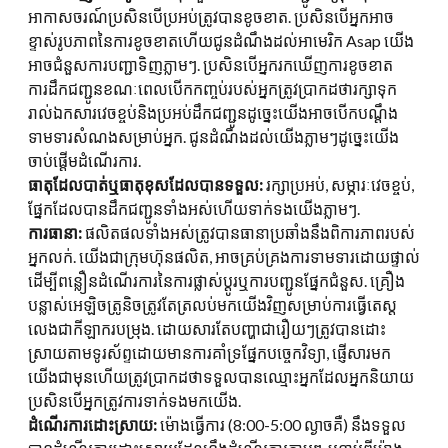
អាកាសចរណ៍ប្រសិនបើប្រអប់ត្រូវបានខូចខាត. ប្រសិនបើអ្នកអាច
ខ្ទាស់រូបភាពនៃការខូចខាតហើយជូនដំណឹងដល់អាមេរិក Asap យើង
អាចជំនួសការបញ្ជាទិញភ្លាមៗ. ប្រសិនបើអ្នករកឃើញការខូចខាត
ការដឹកជញ្ជូនខណៈពេលបើកកញ្ចប់របស់អ្នកត្រូវប្រាកដថារក្សាទុក
រាល់ឯកសារវេចខ្ចប់និងប្រអប់ដឹកជញ្ជូនដូច្នេះយើងអាចបើកបណ្តឹង
ទាមទារសំណងសម្រាប់អ្នក. ជូនដំណឹងដល់យើងភ្លាមៗដូច្នេះយើង
ចាប់ផ្តើមដំណើរការ.
ធាតុដែលបាត់ឬធាតុខុសដែលបានទទួល:
រក្សាប្រអប់, សម្ភារៈវេចខ្ចប់,
ផ្នែកដែលបានដឹកជញ្ជូនទាំងអស់ហើយទាក់ទងយើងភ្លាមៗ.
ការធានា:
ផលិតផលទាំងអស់ត្រូវបានធានាប្រឆាំងនឹងពិការភាពរបស់
អ្នកលក់. យើងជាក្រុមហ៊ុនផលិត, អាចគ្រប់គ្រងការទាមទារដោយផ្ទាល់
ដើម្បីពន្លឿនដំណើរការនៃការផ្លាស់ប្តូរឬការបញ្ជូនផ្នែកជំនួស. គ្រឿង
បន្លាស់អេឡិចត្រូនិចត្រូវតែត្រលប់មកយើងវិញសម្រាប់ការធ្វើតេស្ត
លេងជាកីឡាករបម្រុង. ដោយសារតែបញ្ហាជារឿយៗត្រូវបានដោះ
ស្រាយតាមទូរស័ព្ទដោយមានការគាំទ្រផ្នែកបច្ចេកវិទ្យា, ផ្ញើសារមក
យើងជាមុនហើយត្រូវប្រាកដថាទទួលបានឈ្មោះអ្នកដែលអ្នកនិយាយ
ប្រសិនបើអ្នកត្រូវការទាក់ទងមកយើង.
ដំណើរការដោះស្រាយ:
ម៉ោងធ្វើការ (8:00-5:00 ល្ងាចគឺ) នឹងទទួល