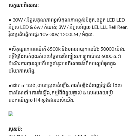
លក្ខណៈពិសេស:
● 30W / អំពូលគុណភាពខ្ពស់គុណភាពខ្ពស់បំផុត, ចង្កូត LED LED
អំពូល LED & 6w / កំណត់; 3W / អំពូលអំពូល LEL LLL Rell Rear.
វ៉ុលប្រតិបត្តិការជួរ 10V-30V, 1200LM / អំពូល.
●សីតុណ្ហាភាពពណ៌គឺ 6500k និងមានអាយុកាលវែង 50000 ម៉ោង.
ពន្លឺថ្ងៃដែលកំពុងរត់ពេលថ្ងៃមានចិញ្ចៀនហាឡូពណ៌ស 6000 គ. វា
ដំណើរការបានល្អហើយផ្តល់នូវបទពិសោធន៍បើកបរល្អបំផុតក្នុង
បរិយាកាសអ័ព្ទ.
●ដោត n` លេង, ងាយស្រួលតំឡើង. ការតំឡើងជំនាញវិជ្ជាជីវៈដែល
បានណែនាំ។ ការតំឡើង, កម្មវិធីជំនួយផ្ទាល់ & លេងដោយប្រើ
ឧបករណ៍ភ្ជាប់ H4 ស្តង់ដាររបស់យើង.
របុសប់: