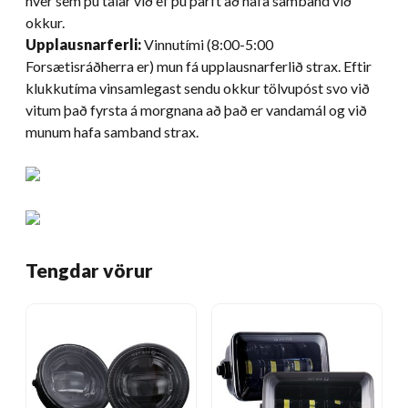
hver sem þú talar við ef þú þarft að hafa samband við
okkur.
Upplausnarferli:
Vinnutími (8:00-5:00
Forsætisráðherra er) mun fá upplausnarferlið strax. Eftir
klukkutíma vinsamlegast sendu okkur tölvupóst svo við
vitum það fyrsta á morgnana að það er vandamál og við
munum hafa samband strax.
Tengdar vörur