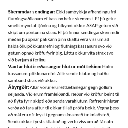
Skemmdar sendingar:
Ekki samþykkja afhendingu frá
flutningsaðilanum ef kassinn hefur skemmst. Ef þú getur
smellt mynd af tjóninu og tilkynnt okkur ASAP getum við
skipt um pöntunina strax. Ef þú finnur sendingarskemmdir
meðan þú opnar pakkann þinn skaltu vera viss um að
halda öllu pökkunarefni og flutningskassanum svo við
getum opnað kröfu fyrir þig. Láttu okkur vita strax svo
við byrjum á ferlinu.
Vantar hlutir eða rangur hlutur móttekinn:
Haltu
kassanum, pökkunarefni, Allir sendir hlutar og hafðu
samband strax við okkur.
Ábyrgðir:
Allar vörur eru réttlætanlegar gegn göllum
seljanda. Við erum framleiðandi, ræður við kröfur beint til
að flýta fyrir skipti eða senda varahlutum. Rafrænir hlutar
verða að fara aftur til okkar til að prófa bekk. Vegna þess
að mál eru oft leyst í gegnum síma með tækniaðstoð,
Sendu okkur fyrst skilaboð og vertu viss um að fá nafn