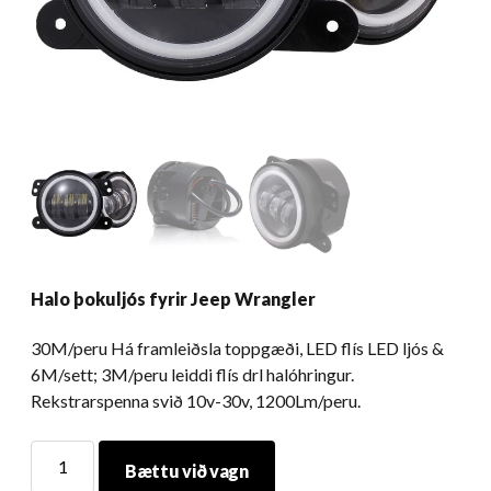
Halo þokuljós fyrir Jeep Wrangler
30M/peru Há framleiðsla toppgæði, LED flís LED ljós &
6M/sett; 3M/peru leiddi flís drl halóhringur.
Rekstrarspenna svið 10v-30v, 1200Lm/peru.
Halo
Bættu við vagn
þokuljós