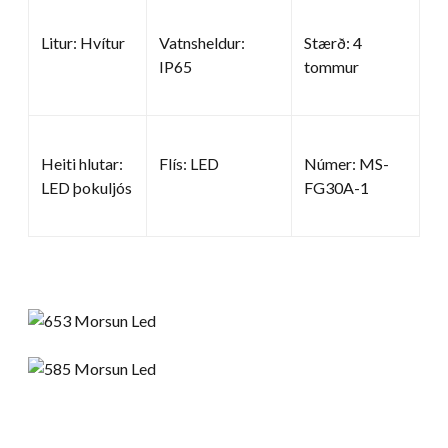
Litur: Hvítur
Vatnsheldur:
Stærð: 4
IP65
tommur
Heiti hlutar:
Flís: LED
Númer: MS-
LED þokuljós
FG30A-1