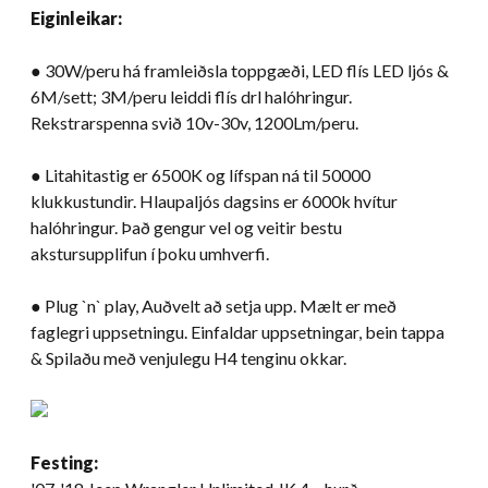
Eiginleikar:
● 30W/peru há framleiðsla toppgæði, LED flís LED ljós &
6M/sett; 3M/peru leiddi flís drl halóhringur.
Rekstrarspenna svið 10v-30v, 1200Lm/peru.
● Litahitastig er 6500K og lífspan ná til 50000
klukkustundir. Hlaupaljós dagsins er 6000k hvítur
halóhringur. Það gengur vel og veitir bestu
akstursupplifun í þoku umhverfi.
● Plug `n` play, Auðvelt að setja upp. Mælt er með
faglegri uppsetningu. Einfaldar uppsetningar, bein tappa
& Spilaðu með venjulegu H4 tenginu okkar.
Festing: