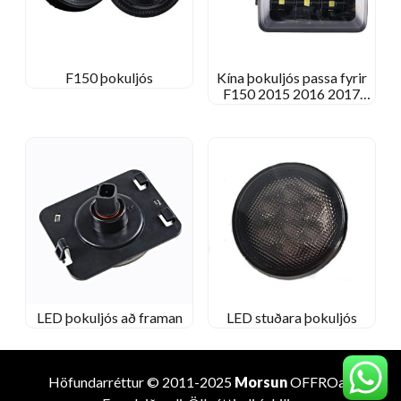
F150 þokuljós
Kína þokuljós passa fyrir
F150 2015 2016 2017
2018
LED þokuljós að framan
LED stuðara þokuljós
Höfundarréttur © 2011-2025
Morsun
OFFROad