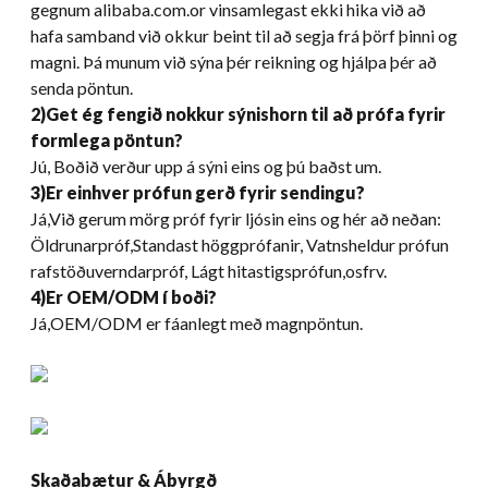
gegnum alibaba.com.or vinsamlegast ekki hika við að
hafa samband við okkur beint til að segja frá þörf þinni og
magni. Þá munum við sýna þér reikning og hjálpa þér að
senda pöntun.
2)Get ég fengið nokkur sýnishorn til að prófa fyrir
formlega pöntun?
Jú, Boðið verður upp á sýni eins og þú baðst um.
3)Er einhver prófun gerð fyrir sendingu?
Já,Við gerum mörg próf fyrir ljósin eins og hér að neðan:
Öldrunarpróf,Standast höggprófanir, Vatnsheldur prófun
rafstöðuverndarpróf, Lágt hitastigsprófun,osfrv.
4)Er OEM/ODM í boði?
Já,OEM/ODM er fáanlegt með magnpöntun.
Skaðabætur & Ábyrgð