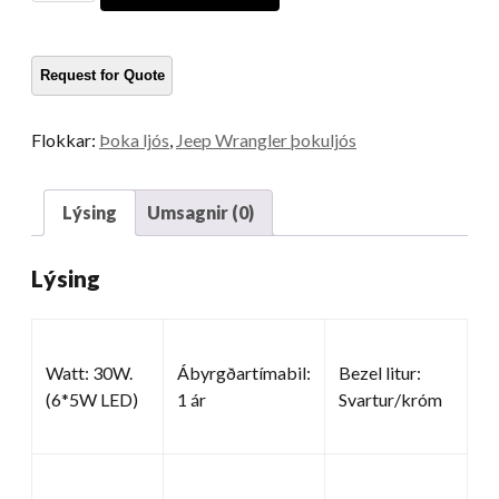
fyrir
Jeep
Wrangler
Magn
Flokkar:
Þoka ljós
,
Jeep Wrangler þokuljós
Lýsing
Umsagnir (0)
Lýsing
Watt: 30W.
Ábyrgðartímabil:
Bezel litur:
(6*5W LED)
1 ár
Svartur/króm