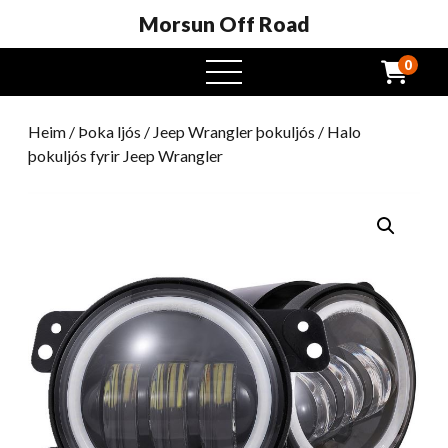
Morsun Off Road
0
Opinn
valmynd
Heim
/
Þoka ljós
/
Jeep Wrangler þokuljós
/ Halo
þokuljós fyrir Jeep Wrangler