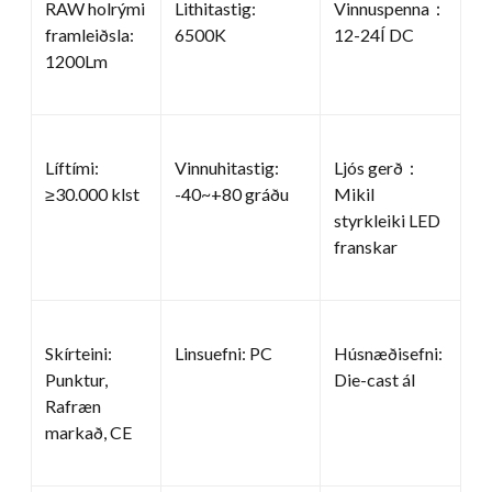
RAW holrými
Lithitastig:
Vinnuspenna：
framleiðsla:
6500K
12-24Í DC
1200Lm
Líftími:
Vinnuhitastig:
Ljós gerð：
≥30.000 klst
-40~+80 gráðu
Mikil
styrkleiki LED
franskar
Skírteini:
Linsuefni: PC
Húsnæðisefni:
Punktur,
Die-cast ál
Rafræn
markað, CE