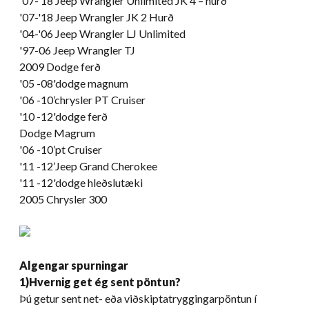
'07-
'18 Jeep Wrangler Unlimited JK
4 – hurð
'07-
'18 Jeep Wrangler JK
2 Hurð
'04-'06 Jeep Wrangler LJ Unlimited
'97-06 Jeep Wrangler TJ
2009 Dodge ferð
'05 -08'dodge magnum
'06 -10’chrysler PT Cruiser
'10 -12'dodge ferð
Dodge Magrum
'06 -10’pt Cruiser
'11 -12’Jeep Grand Cherokee
'11 -12'dodge hleðslutæki
2005 Chrysler 300
Algengar spurningar
1)Hvernig get ég sent pöntun?
Þú getur sent net- eða viðskiptatryggingarpöntun í