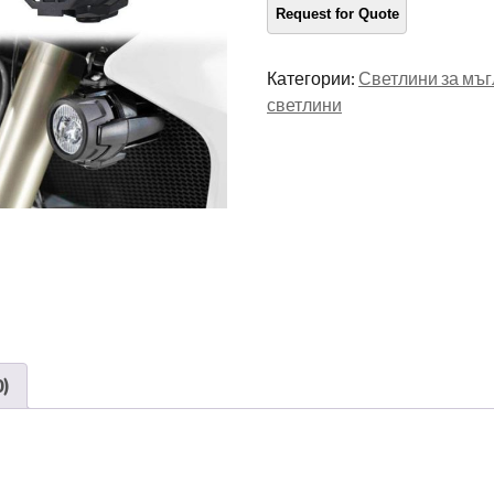
мотоциклет
количество
Категории:
Светлини за мъг
светлини
)