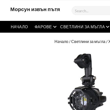
Морсун извън пътя
Търсене
Отворете менюто
О
НАЧАЛО
ФАРОВЕ
СВЕТЛИНИ ЗА МЪГЛА
Начало
/
Светлини за мъгла
/