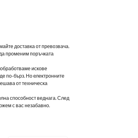
майте доставка от превозвача.
 да променим поръчката
 обработваме искове
де по-бърз. Но електронните
решава от техническа
елна способност веднага. След
ържем с вас незабавно.