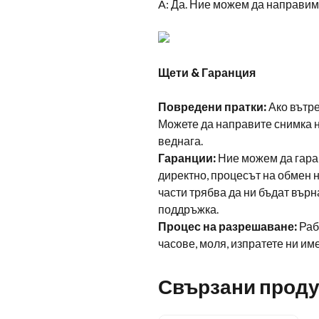
A: Да. Ние можем да направим
Щети & Гаранция
Повредени пратки:
Ако вътре
Можете да направите снимка 
веднага.
Гаранции:
Ние можем да гара
директно, процесът на обмен 
части трябва да ни бъдат върн
поддръжка.
Процес на разрешаване:
Раб
часове, моля, изпратете ни им
Свързани проду