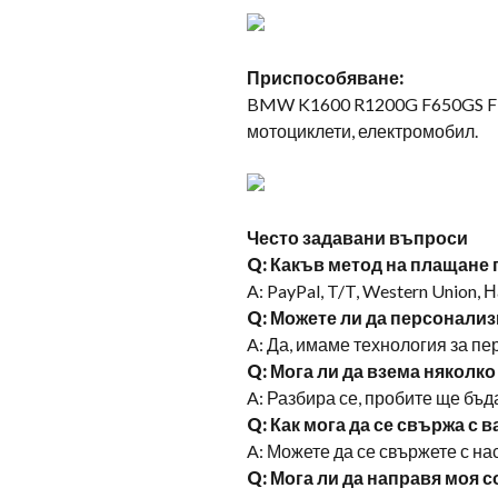
Приспособяване:
BMW K1600 R1200G F650GS F70
мотоциклети, електромобил.
Често задавани въпроси
Q: Какъв метод на плащане
A: PayPal, T/T, Western Union, 
Q: Можете ли да персонализ
A: Да, имаме технология за п
Q: Мога ли да взема няколко
A: Разбира се, пробите ще бъд
Q: Как мога да се свържа с 
A: Можете да се свържете с на
Q: Мога ли да направя моя 