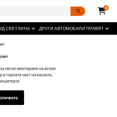
0
Отворете менюто
Отвор
УД СВЕТЛИНА
ДРУГИ АВТОМОБИЛИ ПРАВЯТ
лет
клет
за лесно монтиране на всеки
 в горната част на каската,
 решетката
оличката