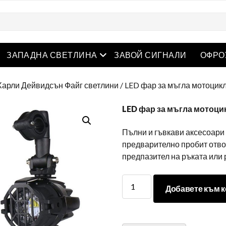
творете менюто
Отворете менюто
ЗАПАДНА СВЕТЛИНА
ЗАВОЙ СИГНАЛИ
ОФРО
Харли Дейвидсън Файг светлини
/ LED фар за мъгла мотоцик
LED фар за мъгла мотоци
Пълни и гъвкави аксесоари 
предварително пробит отвор
предпазител на ръката или
LED
Добавете към к
фар
за
мъгла