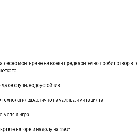
а лесно монтиране на всеки предварително пробит отвор в го
шетката
 да се счупи, водоустойчив
D технология драстично намалява имитацията
о мопс и игра
въртете нагоре и надолу на 180°