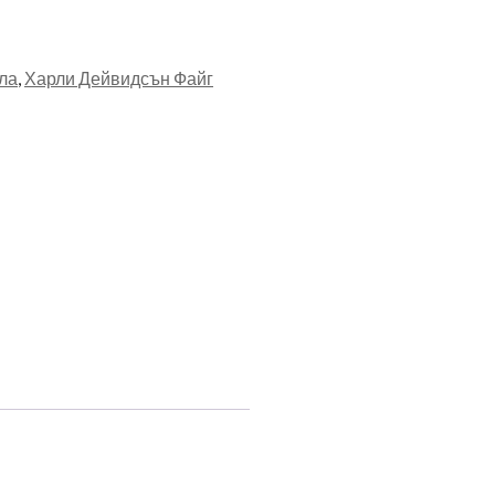
ла
,
Харли Дейвидсън Файг