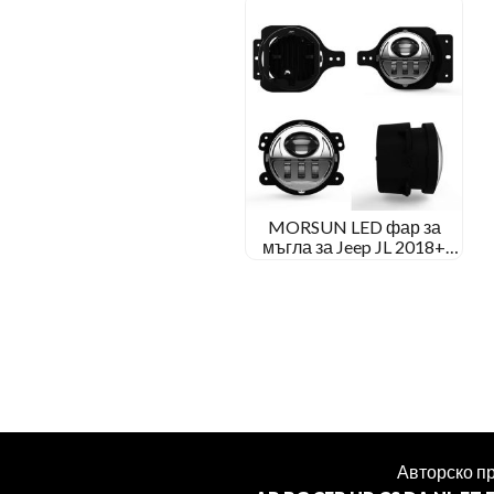
MORSUN LED фар за
мъгла за Jeep JL 2018+
Спорт/Рубикон/Сахара/
Моаб
Авторско п