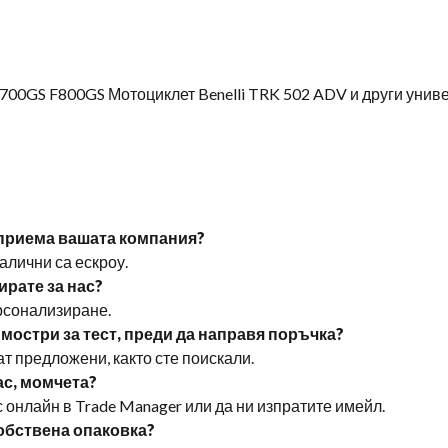
0GS F800GS Мотоциклет Benelli TRK 502 ADV и други унив
 приема вашата компания?
Налични са ескроу.
ирате за нас?
ерсонализиране.
 мостри за тест, преди да направя поръчка?
ат предложени, както сте поискали.
вас, момчета?
с онлайн в Trade Manager или да ни изпратите имейл.
собствена опаковка?