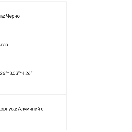
та: Черно
ъгла
26”*3,03”*4,26”
корпуса: Алуминий с