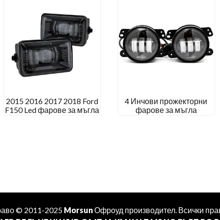
2015 2016 2017 2018 Ford
4 Инчови прожекторни
F150 Led фарове за мъгла
фарове за мъгла
раво © 2011-2025
Morsun
Офроуд
производител
. Всички пра