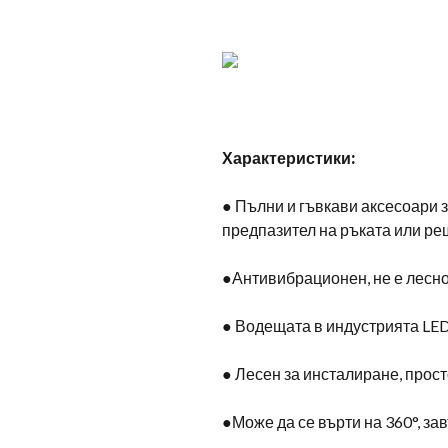
Характеристики:
● Пълни и гъвкави аксесоари з
предпазител на ръката или ре
●Антивибрационен, не е лесно
● Водещата в индустрията LE
● Лесен за инсталиране, прост
●Може да се върти на 360°, за