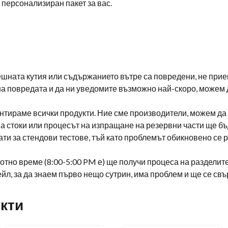
 персонализиран пакет за вас.
шната кутия или съдържанието вътре са повредени, не прие
на повредата и да ни уведомите възможно най-скоро, можем
нтираме всички продукти. Ние сме производители, можем да
на стоки или процесът на изпращане на резервни части ще бъ
ати за стендови тестове, тъй като проблемът обикновено се 
отно време (8:00-5:00 PM е) ще получи процеса на разделит
ейл, за да знаем първо нещо сутрин, има проблем и ще се св
кти