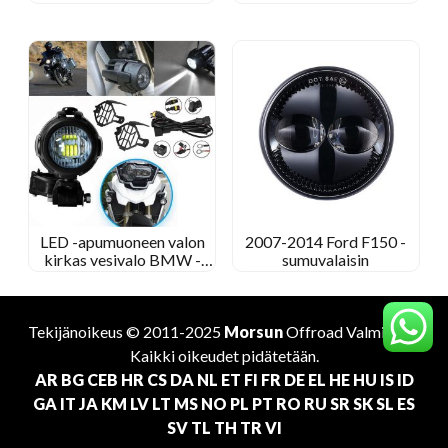
LED -apumuoneen valon
2007-2014 Ford F150 -
kirkas vesivalo BMW -
sumuvalaisin
moottoripyörälle
Tekijänoikeus © 2011-2025
Morsun
Offroad
Valmistaja
.
Kaikki oikeudet pidätetään.
AR
BG
CEB
HR
CS
DA
NL
ET
FI
FR
DE
EL
HE
HU
IS
ID
GA
IT
JA
KM
LV
LT
MS
NO
PL
PT
RO
RU
SR
SK
SL
ES
SV
TL
TH
TR
VI