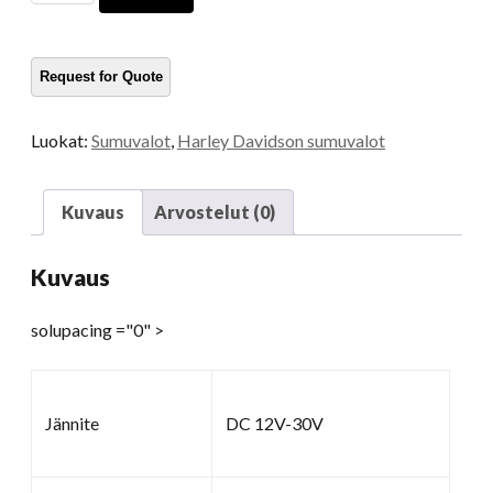
kulkevat
lamput
Harleylle
määrä
Luokat:
Sumuvalot
,
Harley Davidson sumuvalot
Kuvaus
Arvostelut (0)
Kuvaus
solupacing ="0" >
Jännite
DC 12V-30V