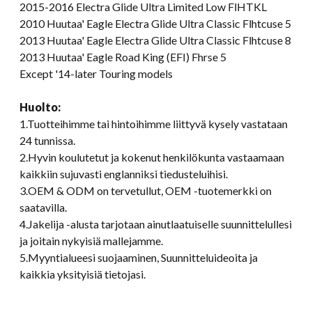
2015-2016 Electra Glide Ultra Limited Low FlHTKL
2010 Huutaa' Eagle Electra Glide Ultra Classic Flhtcuse 5
2013 Huutaa' Eagle Electra Glide Ultra Classic Flhtcuse 8
2013 Huutaa' Eagle Road King (EFI) Fhrse 5
Except '14-later Touring models
Huolto:
1.Tuotteihimme tai hintoihimme liittyvä kysely vastataan
24 tunnissa.
2.Hyvin koulutetut ja kokenut henkilökunta vastaamaan
kaikkiin sujuvasti englanniksi tiedusteluihisi.
3.OEM & ODM on tervetullut, OEM -tuotemerkki on
saatavilla.
4.Jakelija -alusta tarjotaan ainutlaatuiselle suunnittelullesi
ja joitain nykyisiä mallejamme.
5.Myyntialueesi suojaaminen, Suunnitteluideoita ja
kaikkia yksityisiä tietojasi.