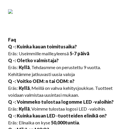
Faq
Q -: Kuinka kauan toimitusaika?
Eräs: Useimmille maille,yleensä
5-7 päivä
Q -: Oletko valmistaja?
Eräs:
Kyllä
, Tehdasmme on perustettu 9 vuotta.
Kehitämme jatkuvasti uusia valoja
Q -: Voitko OEM: n tai ODM: n?
Eräs:
Kyllä
, Meillä on vahva kehitysjoukkue. Tuotteet
voidaan valmistaa uusintasi mukaan.
Q -: Voimmeko tulostaa logomme LED -valoihin?
Eräs:
Kyllä
, Voimme tulostaa logosi LED -valoihin.
Q -: Kuinka kauan LED -tuotteiden elinikä on?
Eräs: Elinaika on kyse
50,000tuntia
.