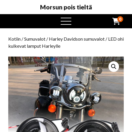
Morsun pois tieltä
0
avaa
valikko
Kotiin
/
Sumuvalot
/
Harley Davidson sumuvalot
/ LED ohi
kulkevat lamput Harleylle