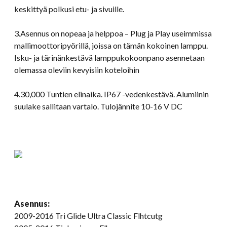
keskittyä polkusi etu- ja sivuille.
3.Asennus on nopeaa ja helppoa – Plug ja Play useimmissa
mallimoottoripyörillä, joissa on tämän kokoinen lamppu.
Isku- ja tärinänkestävä lamppukokoonpano asennetaan
olemassa oleviin kevyisiin koteloihin
4.30,000 Tuntien elinaika. IP67 -vedenkestävä. Alumiinin
suulake sallitaan vartalo. Tulojännite 10-16 V DC
Asennus:
2009-2016 Tri Glide Ultra Classic Flhtcutg