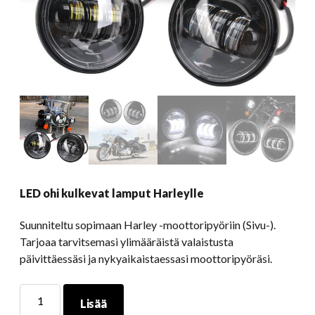
LED ohi kulkevat lamput Harleylle
Suunniteltu sopimaan Harley -moottoripyöriin (Sivu-).
Tarjoaa tarvitsemasi ylimääräistä valaistusta
päivittäessäsi ja nykyaikaistaessasi moottoripyöräsi.
LED
Lisää
ohi