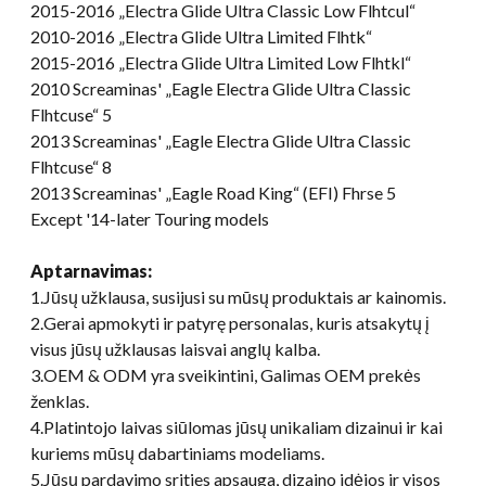
2015-2016 „Electra Glide Ultra Classic Low Flhtcul“
2010-2016 „Electra Glide Ultra Limited Flhtk“
2015-2016 „Electra Glide Ultra Limited Low Flhtkl“
2010 Screaminas' „Eagle Electra Glide Ultra Classic
Flhtcuse“ 5
2013 Screaminas' „Eagle Electra Glide Ultra Classic
Flhtcuse“ 8
2013 Screaminas' „Eagle Road King“ (EFI) Fhrse 5
Except '14-later Touring models
Aptarnavimas:
1.Jūsų užklausa, susijusi su mūsų produktais ar kainomis.
2.Gerai apmokyti ir patyrę personalas, kuris atsakytų į
visus jūsų užklausas laisvai anglų kalba.
3.OEM & ODM yra sveikintini, Galimas OEM prekės
ženklas.
4.Platintojo laivas siūlomas jūsų unikaliam dizainui ir kai
kuriems mūsų dabartiniams modeliams.
5.Jūsų pardavimo srities apsauga, dizaino idėjos ir visos