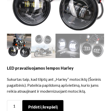
LED pravažiuojamos lempos Harley
Sukurtas taip, kad tilptų ant „Harley“ motociklų (Šoninis
pagalbinis). Pateikia papildomą apšvietimą, kurio jums
reikia atnaujinant ir modernizuojant motociklą.
LED
Pridėti į krepšelį
pravažiuojamos