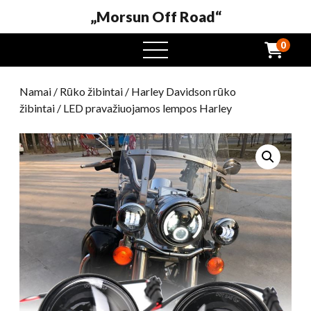
„Morsun Off Road“
0
Atidaryti
meniu
Namai
/
Rūko žibintai
/
Harley Davidson rūko
žibintai
/ LED pravažiuojamos lempos Harley