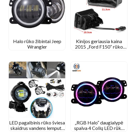
Halo rūko žibintai Jeep
Kinijos geriausia kaina
Wrangler
2015 „Ford F150“ rūko
žibintai
LED pagalbinis rūko šviesa
„RGB Halo“ daugialypė
skaidrus vandens lemputė
spalva 4 Colių LED rūko
BMW motociklui
žibintų telefono programa