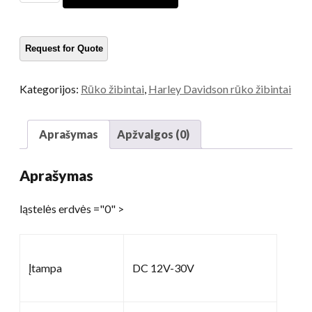
lempos
Harley
kiekis
Kategorijos:
Rūko žibintai
,
Harley Davidson rūko žibintai
Aprašymas
Apžvalgos (0)
Aprašymas
ląstelės erdvės ="0" >
Įtampa
DC 12V-30V