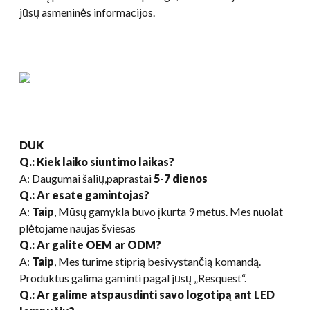
jūsų asmeninės informacijos.
DUK
Q.: Kiek laiko siuntimo laikas?
A: Daugumai šalių,paprastai
5-7 dienos
Q.: Ar esate gamintojas?
A:
Taip
, Mūsų gamykla buvo įkurta 9 metus. Mes nuolat
plėtojame naujas šviesas
Q.: Ar galite OEM ar ODM?
A:
Taip
, Mes turime stiprią besivystančią komandą.
Produktus galima gaminti pagal jūsų „Resquest“.
Q.: Ar galime atspausdinti savo logotipą ant LED