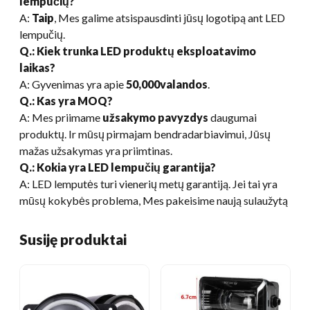
lempučių?
A:
Taip
, Mes galime atsispausdinti jūsų logotipą ant LED
lempučių.
Q.: Kiek trunka LED produktų eksploatavimo
laikas?
A: Gyvenimas yra apie
50,000valandos
.
Q.: Kas yra MOQ?
A: Mes priimame
užsakymo pavyzdys
daugumai
produktų. Ir mūsų pirmajam bendradarbiavimui, Jūsų
mažas užsakymas yra priimtinas.
Q.: Kokia yra LED lempučių garantija?
A: LED lemputės turi vienerių metų garantiją. Jei tai yra
mūsų kokybės problema, Mes pakeisime naują sulaužytą
Susiję produktai