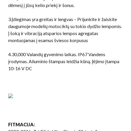
dėmesį į jūsų kelio priekį ir šonus.
3.Įdiegimas yra greitas ir lengvas – Prijunkite ir žaiskite
daugumoje modelių motociklų su tokio dydžio lempomis.
Į šoką ir vibraciją atsparios lempos agregatas
montuojamas į esamus šviesos korpusus
4.30,000 Valandų gyvenimo laikas. IP67 Vandens
įrodymas. Aliuminio štampas leidžia kūną. Įėjimo įtampa
10-16 V DC
FITMACIJA: