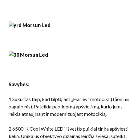
Savybės:
1.Sukurtas taip, kad tilptų ant „Harley“ motociklų (Šoninis
pagalbinis). Pateikia papildomą apšvietimą, kurio jums
reikia atnaujinant ir modernizuojant motociklą.
2.6500„K Cool White LED“ išvestis puikiai tinka apšviesti
kelią. Unikalus objektyvo dizainas leidžia šviesai sutelkti