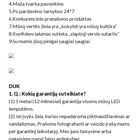
4.Maža tvarka pasveikino
5.Po pardavimo tarnybos 24*7
6.Konkurencinio pranašumo produktas
7.Mūsų vertės žinia yra „kokybė yra mūsų kultūra“
8.Konfidencialumas sutinka „slaptoji verslo sutartis“
9.Su mumis jūsų pinigai saugiai saugiai
DUK
1. Q.: Kokią garantiją suteikiate?
(1) 1 metai (12 mėnesiai) garantija visoms mūsų LED
lemputėms.
(2) Jei įvyks žala, kurios nepadaroma piktnaudžiavimas ar
vandalizmas, Prašome fotografuoti ar vaizdo įrašą mums
per garantinį laikotarpį, Mes juos taisysime arba
pakeisime pagal žalos aplinkybes.