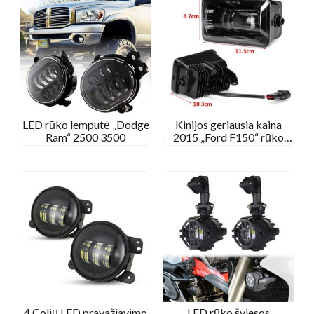
LED rūko lemputė „Dodge
Kinijos geriausia kaina
Ram“ 2500 3500
2015 „Ford F150“ rūko
žibintai
4 Colių LED pravažiavimo
LED rūko šviesos