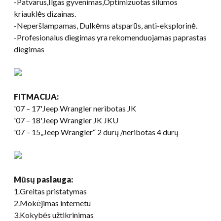
-Patvarus,Ilgas gyvenimas,Optimizuotas šilumos
kriauklės dizainas.
-Neperšlampamas, Dulkėms atsparūs, anti-eksplorinė.
-Profesionalus diegimas yra rekomenduojamas paprastas
diegimas
FITMACIJA:
'07 – 17'Jeep Wrangler neribotas JK
'07 – 18'Jeep Wrangler JK JKU
'07 – 15„Jeep Wrangler“ 2 durų /neribotas 4 durų
Mūsų paslauga:
1.Greitas pristatymas
2.Mokėjimas internetu
3.Kokybės užtikrinimas