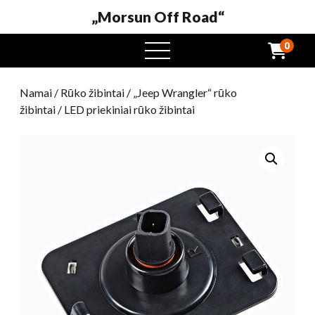
„Morsun Off Road“
0
Atidaryti
meniu
Namai
/
Rūko žibintai
/
„Jeep Wrangler“ rūko
žibintai
/ LED priekiniai rūko žibintai