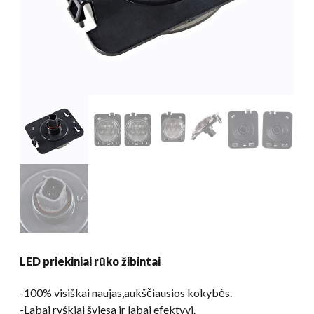
LED priekiniai rūko žibintai
-100% visiškai naujas,aukščiausios kokybės.
-Labai ryškiai šviesa ir labai efektyvi.