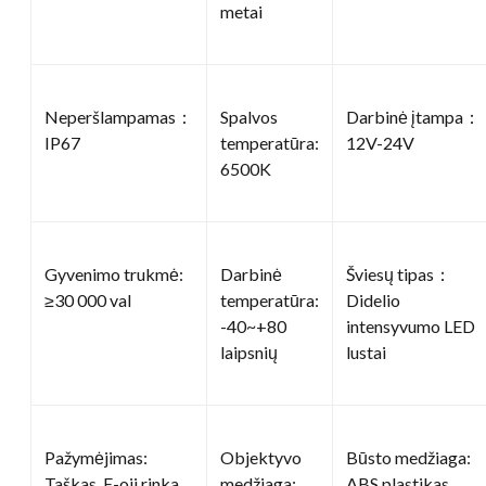
metai
Neperšlampamas：
Spalvos
Darbinė įtampa：
IP67
temperatūra:
12V-24V
6500K
Gyvenimo trukmė:
Darbinė
Šviesų tipas：
≥30 000 val
temperatūra:
Didelio
-40~+80
intensyvumo LED
laipsnių
lustai
Pažymėjimas:
Objektyvo
Būsto medžiaga:
Taškas, E-oji rinka
medžiaga:
ABS plastikas