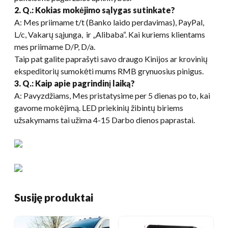
2. Q.: Kokias mokėjimo sąlygas sutinkate?
A: Mes priimame t/t (Banko laido perdavimas), PayPal,
L/c, Vakarų sąjunga, ir „Alibaba“. Kai kuriems klientams
mes priimame D/P, D/a.
Taip pat galite paprašyti savo draugo Kinijos ar krovinių
ekspeditorių sumokėti mums RMB grynuosius pinigus.
3. Q.: Kaip apie pagrindinį laiką?
A: Pavyzdžiams, Mes pristatysime per 5 dienas po to, kai
gavome mokėjimą. LED priekinių žibintų biriems
užsakymams tai užima 4-15 Darbo dienos paprastai.
Susiję produktai