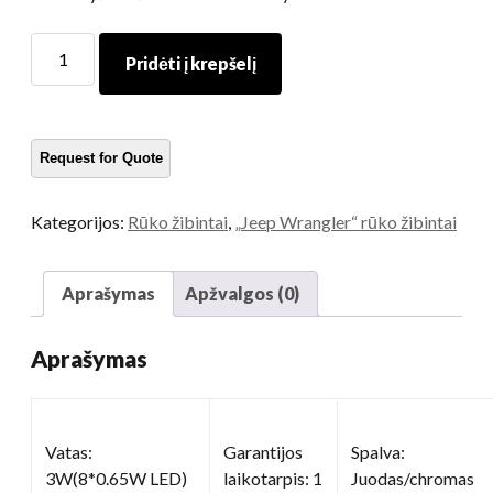
LED
Pridėti į krepšelį
priekiniai
rūko
žibintai
kiekis
Kategorijos:
Rūko žibintai
,
„Jeep Wrangler“ rūko žibintai
Aprašymas
Apžvalgos (0)
Aprašymas
Vatas:
Garantijos
Spalva:
3W(8*0.65W LED)
laikotarpis: 1
Juodas/chromas