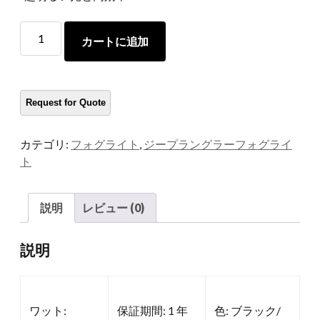
フ
カートに追加
ロ
ン
ト
フ
ォ
グ
カテゴリ:
フォグライト
,
ジープラングラーフォグライ
ラ
ト
イ
ト
を
説明
レビュー (0)
導
い
説明
た
量
ワット:
保証期間: 1 年
色: ブラック/