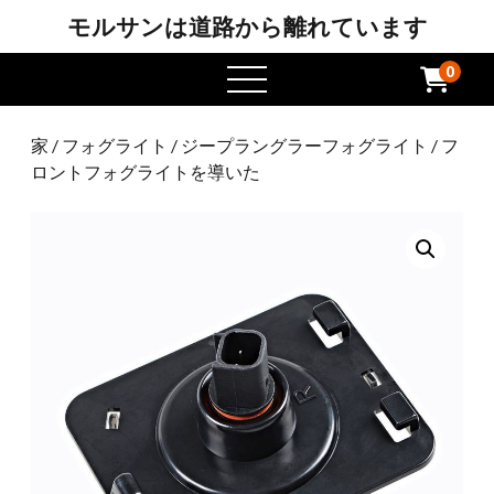
モルサンは道路から離れています
0
メ
ニ
ュ
家
/
フォグライト
/
ジープラングラーフォグライト
/ フ
ー
ロントフォグライトを導いた
を
開
き
ま
す