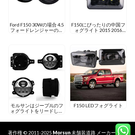
Ford F150 30Wの場合 4.5
F150にぴったりの中国フ
フォードレンジャーのイ
ォグライト 2015 2016
ンチラウンドLEDフォグ
2017 2018
ライト 2008-2011 遠征
2007-2015
モルサンはジープJLのフ
F150 LEDフォグライト
ォグライトをリードしま
した 2018+ スポーツ/ルビ
コン/サハラ/モアブ
著作権 © 2011-2025
Morsun
未舗装道路
メーカー
. 無断