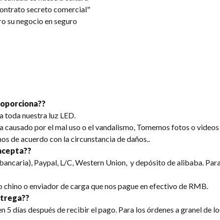
contrato secreto comercial"
ro su negocio en seguro
roporciona??
a toda nuestra luz LED.
ea causado por el mal uso o el vandalismo, Tomemos fotos o videos 
s de acuerdo con la circunstancia de daños..
acepta??
bancaria), Paypal, L/C, Western Union, y depósito de alibaba. Par
o chino o enviador de carga que nos pague en efectivo de RMB.
ntrega??
 5 días después de recibir el pago. Para los órdenes a granel de lo