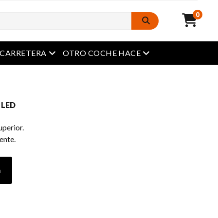
0
Menú abierto
Menú abierto
A CARRETERA
OTRO COCHE HACE
a LED
uperior.
iente.
a