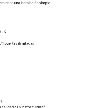
comienda una instalación simple
d JK
/4 puertas ilimitadas
va
 calidad es nuestra cultura"