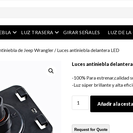
Menú abierto
Menú abierto
IEBLA
LUZ TRASERA
GIRAR SEÑALES
LUZ DE L
ntiniebla de Jeep Wrangler
/ Luces antiniebla delantera LED
Luces antiniebla delanter
-100% Para estrenar,calidad s
-Luz súper brillante y alta efic
Luces
Añadir a la cest
antiniebla
delantera
LED
cantidad