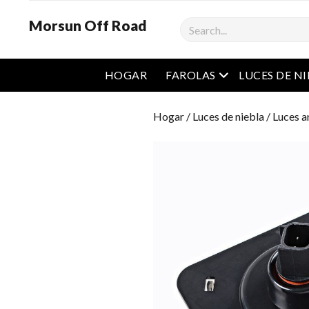
Morsun Off Road
Buscar
Menú abierto
HOGAR
FAROLAS
LUCES DE N
Hogar
/
Luces de niebla
/
Luces a