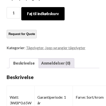
Led
Føj til indkøbskurv
fronttåge
lys
mængde
Kategorier:
Tågelygter
,
Jeep wrangler tågelygter
Beskrivelse
Anmeldelser (0)
Beskrivelse
Watt:
Garantiperiode: 1
Farve: Sort/krom
3W(8*0.65W
år