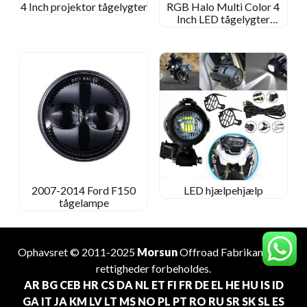
4 Inch projektor tågelygter
RGB Halo Multi Color 4
Inch LED tågelygter
Telefon -app Bluetooth -
fjernbetjening
2007-2014 Ford F150
LED hjælpehjælp
tågelampe
Ophavsret © 2011-2025
Morsun
Offroad
Fabrikant
. Alle
rettigheder forbeholdes.
AR
BG
CEB
HR
CS
DA
NL
ET
FI
FR
DE
EL
HE
HU
IS
ID
GA
IT
JA
KM
LV
LT
MS
NO
PL
PT
RO
RU
SR
SK
SL
ES