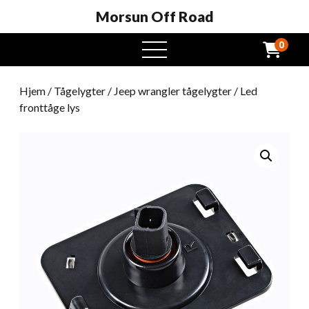
Morsun Off Road
0
Åben
menu
Hjem
/
Tågelygter
/
Jeep wrangler tågelygter
/ Led
fronttåge lys