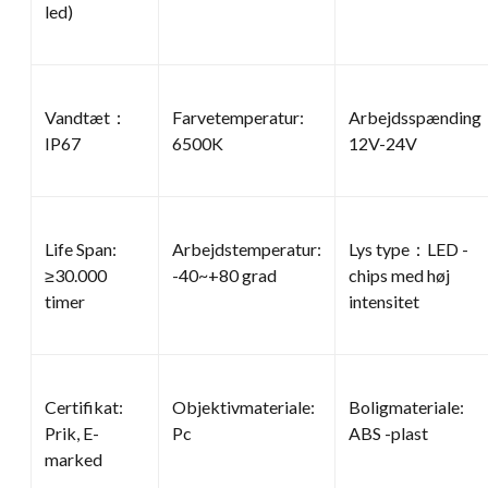
led)
Vandtæt：
Farvetemperatur:
Arbejdsspændin
IP67
6500K
12V-24V
Life Span:
Arbejdstemperatur:
Lys type：LED -
≥30.000
-40~+80 grad
chips med høj
timer
intensitet
Certifikat:
Objektivmateriale:
Boligmateriale:
Prik, E-
Pc
ABS -plast
marked