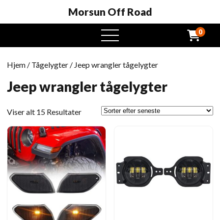
Morsun Off Road
0
Åben
menu
Hjem
/
Tågelygter
/ Jeep wrangler tågelygter
Jeep wrangler tågelygter
Sorteret
Viser alt 15 Resultater
efter
seneste