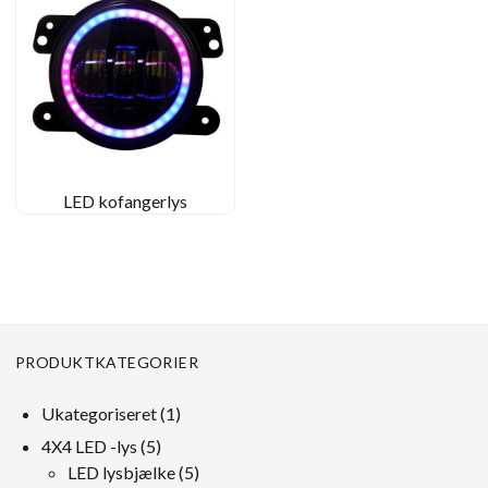
LED kofangerlys
PRODUKTKATEGORIER
1
Ukategoriseret
1
produkt
5
4X4 LED -lys
5
produkter
5
LED lysbjælke
5