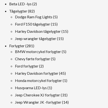
produkter
2
Beta LED -lys
2
produkter
82
Tågelygter
82
produkter
5
Dodge Ram Fog Lights
5
produkter
15
Ford F150 tågelygter
15
produkter
15
Harley Davidson tågelygter
15
produkter
15
Jeep wrangler tågelygter
15
produkter
281
Forlygter
281
produkter
5
BMW motorcykel forlygter
5
produkter
5
Chevy førte forlygter
5
produkter
2
Ford forlygter
2
produkter
45
Harley Davidson forlygter
45
produkter
1
Honda motorcykel forlygter
1
produkt
1
Husqvarna LED-lys
1
produkt
31
Jeep Cherokee XJ forlygter
31
produkter
14
Jeep Wrangler JK -forlygter
14
produkter