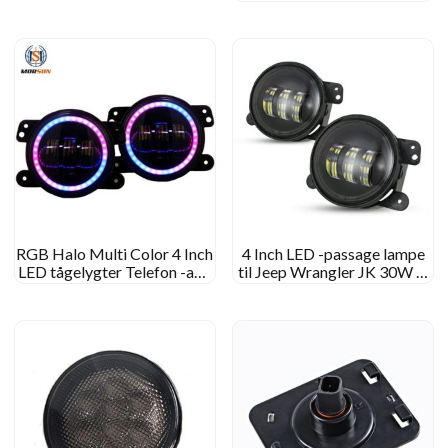
Tomme runde LED
tågelygter
RGB Halo Multi Color 4 Inch
4 Inch LED -passage lampe
LED tågelygter Telefon -app
til Jeep Wrangler JK 30W 4′
Bluetooth -fjernbetjening
LED tågelygter til jeep jk