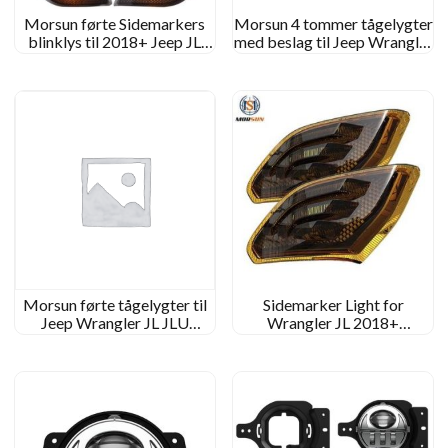
Morsun førte Sidemarkers
Morsun 4 tommer tågelygter
blinklys til 2018+ Jeep JL
med beslag til Jeep Wrangler
Wrangler
JL JLU Rubicon Black
Chrome Light
Morsun førte tågelygter til
Sidemarker Light for
Jeep Wrangler JL JLU
Wrangler JL 2018+
Rubicon forlygte tågelampe
Gladiator Jt
med glorie