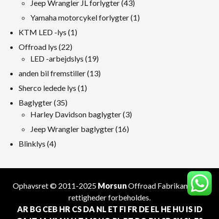
43
Jeep Wrangler JL forlygter
43
produkter
1
Yamaha motorcykel forlygter
1
produkt
1
KTM LED -lys
1
produkt
22
Offroad lys
22
produkter
19
LED -arbejdslys
19
produkter
13
anden bil fremstiller
13
produkter
1
Sherco ledede lys
1
produkt
35
Baglygter
35
produkter
3
Harley Davidson baglygter
3
produkter
16
Jeep Wrangler baglygter
16
produkter
4
Blinklys
4
produkter
Ophavsret © 2011-2025
Morsun
Offroad
Fabrikant
. Alle
rettigheder forbeholdes.
AR
BG
CEB
HR
CS
DA
NL
ET
FI
FR
DE
EL
HE
HU
IS
ID