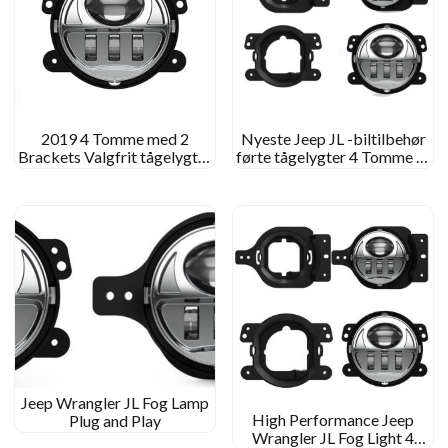
2019 4 Tomme med 2
Nyeste Jeep JL -biltilbehør
Brackets Valgfrit tågelygter
førte tågelygter 4 Tomme JL
til Jeep JL
tågelampe til 2018 2019
Jeep JL
Jeep Wrangler JL Fog Lamp
High Performance Jeep
Plug and Play
Wrangler JL Fog Light 4