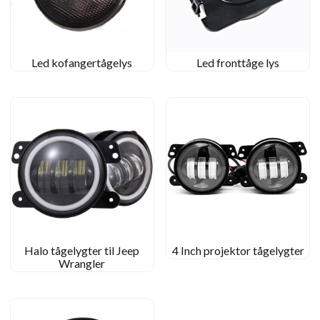
Led kofangertågelys
Led fronttåge lys
Halo tågelygter til Jeep
4 Inch projektor tågelygter
Wrangler