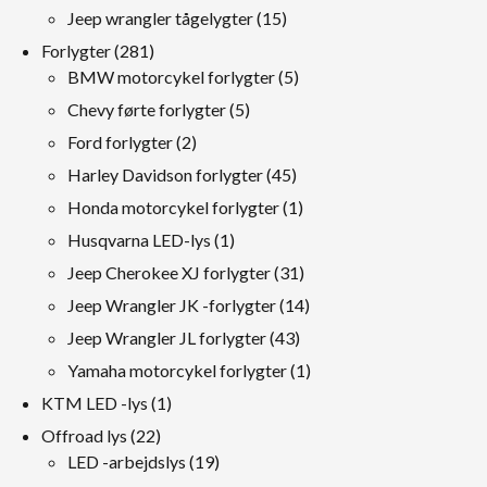
produkter
15
Jeep wrangler tågelygter
15
produkter
281
Forlygter
281
produkter
5
BMW motorcykel forlygter
5
produkter
5
Chevy førte forlygter
5
produkter
2
Ford forlygter
2
produkter
45
Harley Davidson forlygter
45
produkter
1
Honda motorcykel forlygter
1
produkt
1
Husqvarna LED-lys
1
produkt
31
Jeep Cherokee XJ forlygter
31
produkter
14
Jeep Wrangler JK -forlygter
14
produkter
43
Jeep Wrangler JL forlygter
43
produkter
1
Yamaha motorcykel forlygter
1
produkt
1
KTM LED -lys
1
produkt
22
Offroad lys
22
produkter
19
LED -arbejdslys
19
produkter