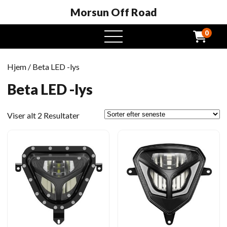
Morsun Off Road
0
Åben
menu
Hjem
/ Beta LED -lys
Beta LED -lys
Sorteret
Viser alt 2 Resultater
efter
seneste