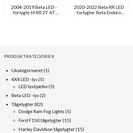
2004-2019 Beta LED -
2020-2022 Beta RR LED
forlygte til RR 2T 4T
forlygter Beta Enduro
Xtrainer RR Racing
forlygteromdannelse
PRODUKTKATEGORIER
1
Ukategoriseret
1
produkt
5
4X4 LED -lys
5
produkter
5
LED lysbjælke
5
produkter
2
Beta LED -lys
2
produkter
82
Tågelygter
82
produkter
5
Dodge Ram Fog Lights
5
produkter
15
Ford F150 tågelygter
15
produkter
15
Harley Davidson tågelygter
15