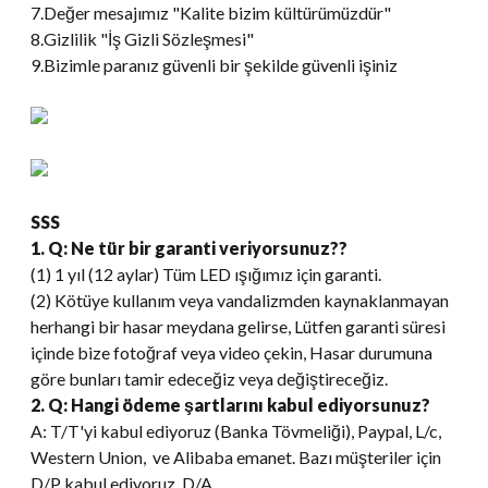
7.Değer mesajımız "Kalite bizim kültürümüzdür"
8.Gizlilik "İş Gizli Sözleşmesi"
9.Bizimle paranız güvenli bir şekilde güvenli işiniz
SSS
1. Q: Ne tür bir garanti veriyorsunuz??
(1) 1 yıl (12 aylar) Tüm LED ışığımız için garanti.
(2) Kötüye kullanım veya vandalizmden kaynaklanmayan
herhangi bir hasar meydana gelirse, Lütfen garanti süresi
içinde bize fotoğraf veya video çekin, Hasar durumuna
göre bunları tamir edeceğiz veya değiştireceğiz.
2. Q: Hangi ödeme şartlarını kabul ediyorsunuz?
A: T/T'yi kabul ediyoruz (Banka Tövmeliği), Paypal, L/c,
Western Union, ve Alibaba emanet. Bazı müşteriler için
D/P kabul ediyoruz, D/A.