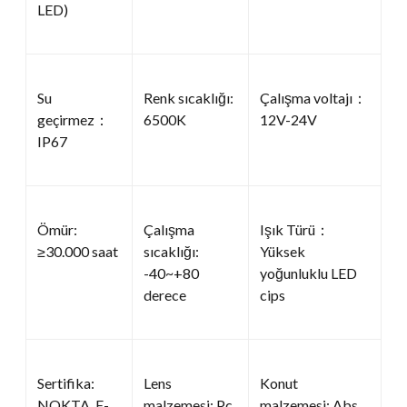
LED)
Su
Renk sıcaklığı:
Çalışma voltajı：
geçirmez：
6500K
12V-24V
IP67
Ömür:
Çalışma
Işık Türü：
≥30.000 saat
sıcaklığı:
Yüksek
-40~+80
yoğunluklu LED
derece
cips
Sertifika:
Lens
Konut
NOKTA, E-
malzemesi: Pc
malzemesi: Abs