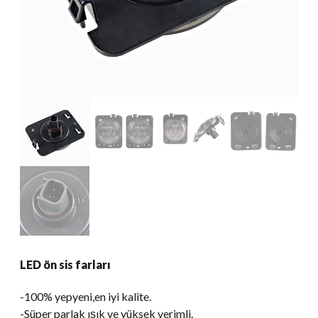
LED ön sis farları
-100% yepyeni,en iyi kalite.
-Süper parlak ışık ve yüksek verimli.