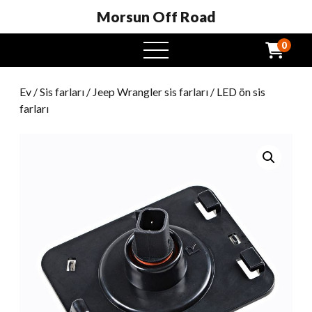
Morsun Off Road
0
Açık
Menü
Ev
/
Sis farları
/
Jeep Wrangler sis farları
/ LED ön sis
farları