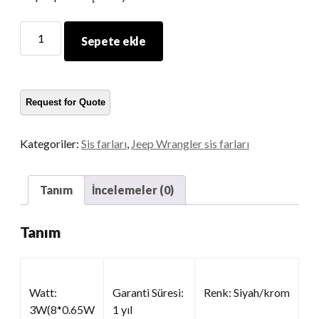
LED
Sepete ekle
ön
sis
farları
miktar
Kategoriler:
Sis farları
,
Jeep Wrangler sis farları
Tanım
İncelemeler (0)
Tanım
Watt:
Garanti Süresi:
Renk: Siyah/krom
3W(8*0.65W
1 yıl