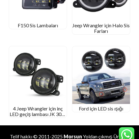
F150 Sis Lambaları
Jeep Wrangler için Halo Sis
Farları
4 Jeep Wrangler için inç
Ford için LED sis ışığı
LED geçiş lambası JK 30W
4′ Jeep JK için LED sis ışığı
Telif hakkı © 2011-2025
Morsun
Yoldan çıkmış
Üretici
.