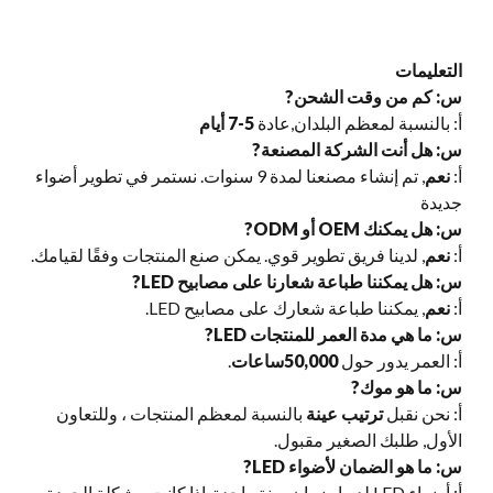
التعليمات
س: كم من وقت الشحن?
أ: بالنسبة لمعظم البلدان,عادة
5-7 أيام
س: هل أنت الشركة المصنعة?
أ:
نعم
, تم إنشاء مصنعنا لمدة 9 سنوات. نستمر في تطوير أضواء
جديدة
س: هل يمكنك OEM أو ODM?
أ:
نعم
, لدينا فريق تطوير قوي. يمكن صنع المنتجات وفقًا لقيامك.
س: هل يمكننا طباعة شعارنا على مصابيح LED?
أ:
نعم
, يمكننا طباعة شعارك على مصابيح LED.
س: ما هي مدة العمر للمنتجات LED?
أ: العمر يدور حول
50,000ساعات
.
س: ما هو موك?
أ: نحن نقبل
ترتيب عينة
بالنسبة لمعظم المنتجات ، وللتعاون
الأول, طلبك الصغير مقبول.
س: ما هو الضمان لأضواء LED?
أ: أضواء LED لديها ضمان سنة واحدة. إذا كانت مشكلة الجودة