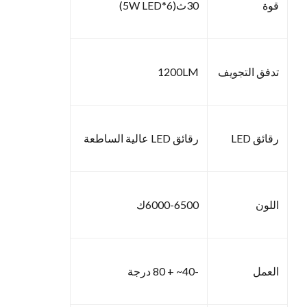
قوة
30ث(6*5W LED)
تدفق التجويف
1200LM
رقائق LED
رقائق LED عالية الساطعة
اللون
6000-6500ك
العمل
-40~ + 80 درجة