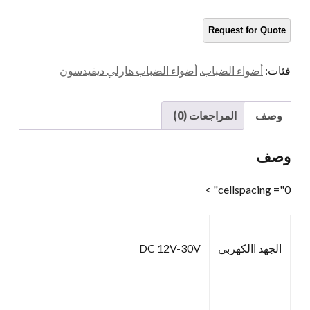
لهارلي
كمية
فئات:
أضواء الضباب
,
أضواء الضباب هارلي ديفيدسون
وصف
المراجعات (0)
وصف
cellspacing ="0" >
الجهد االكهربى
DC 12V-30V