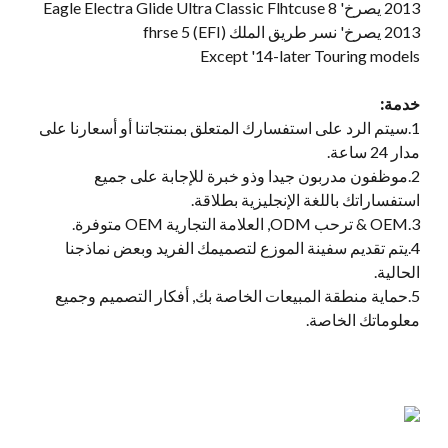
2013 يصرخ' Eagle Electra Glide Ultra Classic Flhtcuse 8
2013 يصرخ' نسر طريق الملك (EFI) fhrse 5
Except '14-later Touring models
خدمة:
1.سيتم الرد على استفسارك المتعلق بمنتجاتنا أو أسعارنا على
مدار 24 ساعة.
2.موظفون مدربون جيدا وذو خبرة للإجابة على جميع
استفساراتك باللغة الإنجليزية بطلاقة.
3.OEM & ترحب ODM, العلامة التجارية OEM متوفرة.
4.يتم تقديم سفينة الموزع لتصميمك الفريد وبعض نماذجنا
الحالية.
5.حماية منطقة المبيعات الخاصة بك, أفكار التصميم وجميع
معلوماتك الخاصة.