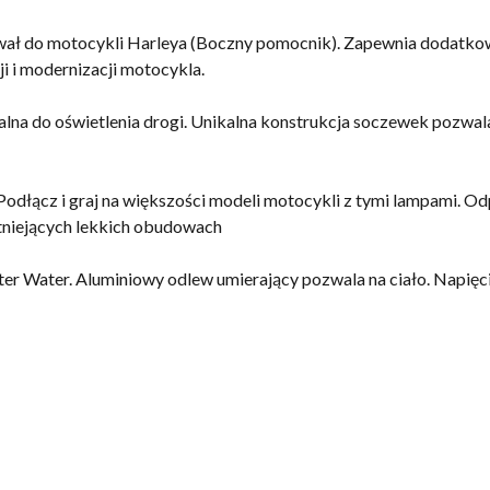
wał do motocykli Harleya (Boczny pomocnik). Zapewnia dodatkow
i i modernizacji motocykla.
lna do oświetlenia drogi. Unikalna konstrukcja soczewek pozwala ś
– Podłącz i graj na większości modeli motocykli z tymi lampami. O
tniejących lekkich obudowach
ter Water. Aluminiowy odlew umierający pozwala na ciało. Napi