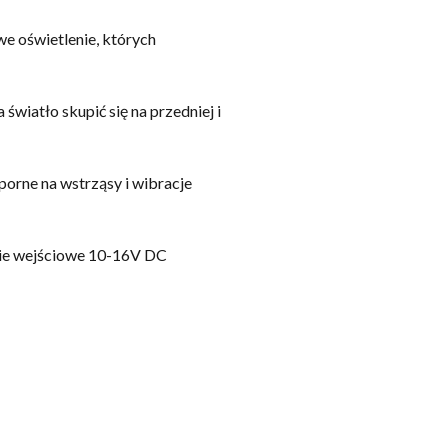
e oświetlenie, których
wiatło skupić się na przedniej i
dporne na wstrząsy i wibracje
ęcie wejściowe 10-16V DC