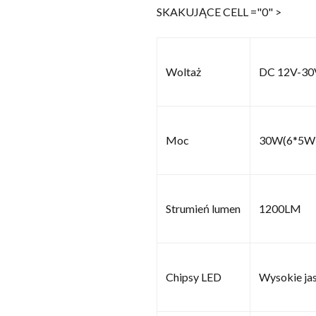
SKAKUJĄCE CELL ="0" >
Woltaż
DC 12V-30
Moc
30W(6*5W 
Strumień lumen
1200LM
Chipsy LED
Wysokie ja