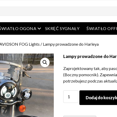
arte menu
Otwarte menu
ŚWIATŁO OGONA
SKRĘĆ SYGNAŁY
ŚWIATŁO OF
AVIDSON FOG Lights
/ Lampy prowadzone do Harleya
Lampy prowadzone do Har
Zaprojektowany tak, aby pas
(Boczny pomocnik). Zapewnia
potrzebujesz podczas aktualiz
Lampy
Dodaj do koszy
prowadzone
do
Harleya