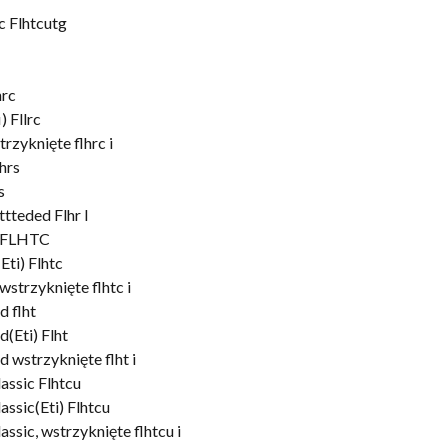
c Flhtcutg
hrc
 Fllrc
zyknięte flhrc i
hrs
s
tteded Flhr I
c FLHTC
Eti) Flhtc
wstrzyknięte flhtc i
d flht
(Eti) Flht
 wstrzyknięte flht i
assic Flhtcu
assic(Eti) Flhtcu
ssic, wstrzyknięte flhtcu i