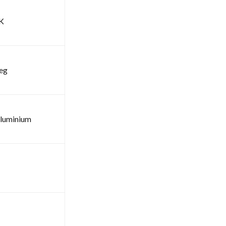
K
deg
luminium