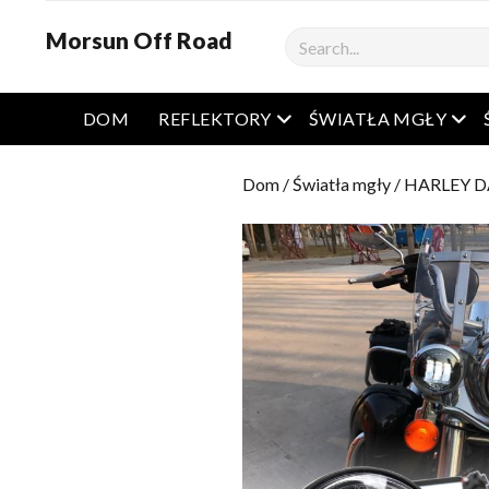
Morsun Off Road
Szukaj
Otwarte menu
Otw
DOM
REFLEKTORY
ŚWIATŁA MGŁY
Dom
/
Światła mgły
/
HARLEY D