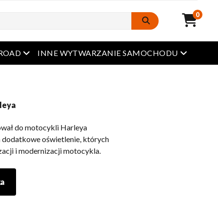
0
Otwarte menu
Otwarte 
FROAD
INNE WYTWARZANIE SAMOCHODU
leya
ował do motocykli Harleya
 dodatkowe oświetlenie, których
acji i modernizacji motocykla.
ka