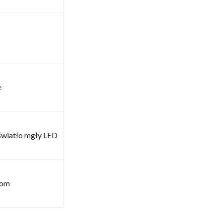
e
światło mgły LED
rom