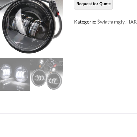
ilość
Kategorie:
Światła mgły
,
HAR