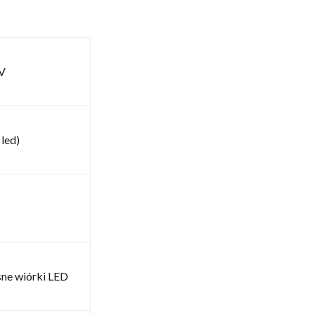
V
led)
sne wiórki LED