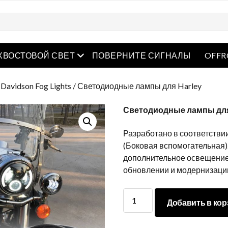
рытое меню
Открытое меню
ХВОСТОВОЙ СВЕТ
ПОВЕРНИТЕ СИГНАЛЫ
OFFR
 Davidson Fog Lights
/ Светодиодные лампы для Harley
Светодиодные лампы для
Разработано в соответстви
(Боковая вспомогательная)
дополнительное освещение,
обновлении и модернизаци
Светодиодные
Добавить в кор
лампы
для