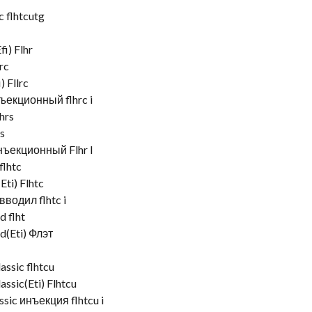
c flhtcutg
i) Flhr
rc
 Fllrc
ъекционный flhrc i
hrs
s
нъекционный Flhr I
flhtc
Eti) Flhtc
вводил flhtc i
d flht
d(Eti) Флэт
assic flhtcu
assic(Eti) Flhtcu
ssic инъекция flhtcu i