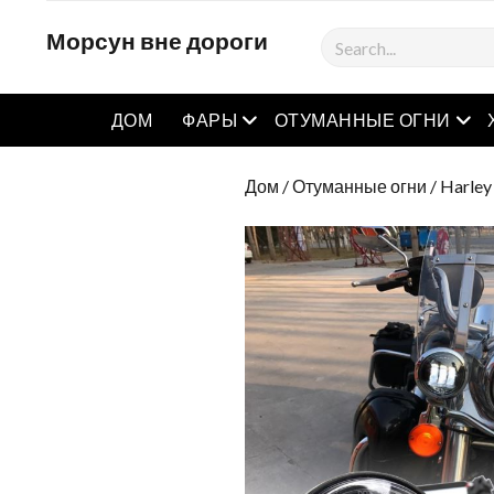
Морсун вне дороги
Поиск
Открытое меню
Отк
ДОМ
ФАРЫ
ОТУМАННЫЕ ОГНИ
Дом
/
Отуманные огни
/
Harley