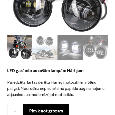
LED garāmbraucošām lampām Hārlijam
Paredzēts, lai tas derētu Harley motocikliem (Sānu
palīgs). Nodrošina nepieciešamo papildu apgaismojumu,
atjauninot un modernizējot motociklu.
LED
Pievienot grozam
garāmbraucošām