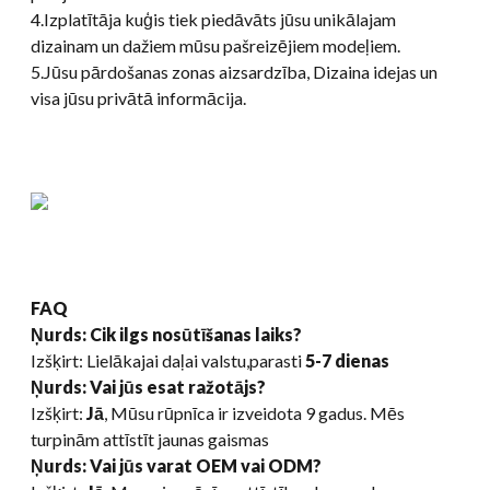
4.Izplatītāja kuģis tiek piedāvāts jūsu unikālajam
dizainam un dažiem mūsu pašreizējiem modeļiem.
5.Jūsu pārdošanas zonas aizsardzība, Dizaina idejas un
visa jūsu privātā informācija.
FAQ
Ņurds: Cik ilgs nosūtīšanas laiks?
Izšķirt: Lielākajai daļai valstu,parasti
5-7 dienas
Ņurds: Vai jūs esat ražotājs?
Izšķirt:
Jā
, Mūsu rūpnīca ir izveidota 9 gadus. Mēs
turpinām attīstīt jaunas gaismas
Ņurds: Vai jūs varat OEM vai ODM?