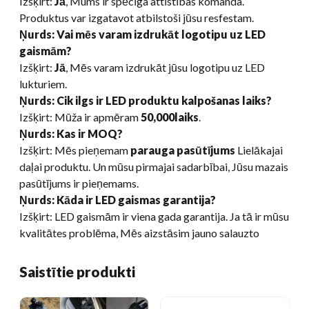
Izšķirt:
Jā
, Mums ir spēcīga attīstības komanda.
Produktus var izgatavot atbilstoši jūsu resfestam.
Ņurds: Vai mēs varam izdrukāt logotipu uz LED
gaismām?
Izšķirt:
Jā
, Mēs varam izdrukāt jūsu logotipu uz LED
lukturiem.
Ņurds: Cik ilgs ir LED produktu kalpošanas laiks?
Izšķirt: Mūža ir apmēram
50,000laiks
.
Ņurds: Kas ir MOQ?
Izšķirt: Mēs pieņemam
parauga pasūtījums
Lielākajai
daļai produktu. Un mūsu pirmajai sadarbībai, Jūsu mazais
pasūtījums ir pieņemams.
Ņurds: Kāda ir LED gaismas garantija?
Izšķirt: LED gaismām ir viena gada garantija. Ja tā ir mūsu
kvalitātes problēma, Mēs aizstāsim jauno salauzto
Saistītie produkti