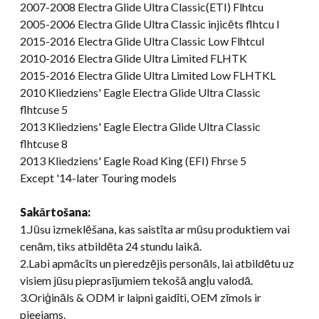
2007-2008 Electra Glide Ultra Classic(ETI) Flhtcu
2005-2006 Electra Glide Ultra Classic injicēts flhtcu I
2015-2016 Electra Glide Ultra Classic Low Flhtcul
2010-2016 Electra Glide Ultra Limited FLHTK
2015-2016 Electra Glide Ultra Limited Low FLHTKL
2010 Kliedziens' Eagle Electra Glide Ultra Classic
flhtcuse 5
2013 Kliedziens' Eagle Electra Glide Ultra Classic
flhtcuse 8
2013 Kliedziens' Eagle Road King (EFI) Fhrse 5
Except '14-later Touring models
Sakārtošana:
1.Jūsu izmeklēšana, kas saistīta ar mūsu produktiem vai
cenām, tiks atbildēta 24 stundu laikā.
2.Labi apmācīts un pieredzējis personāls, lai atbildētu uz
visiem jūsu pieprasījumiem tekošā angļu valodā.
3.Oriģināls & ODM ir laipni gaidīti, OEM zīmols ir
pieejams.