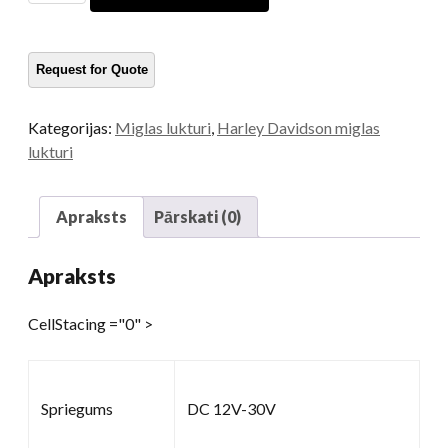
lampām
Hārlijam
daudzums
Kategorijas:
Miglas lukturi
,
Harley Davidson miglas
lukturi
Apraksts
Pārskati (0)
Apraksts
CellStacing ="0" >
Spriegums
DC 12V-30V