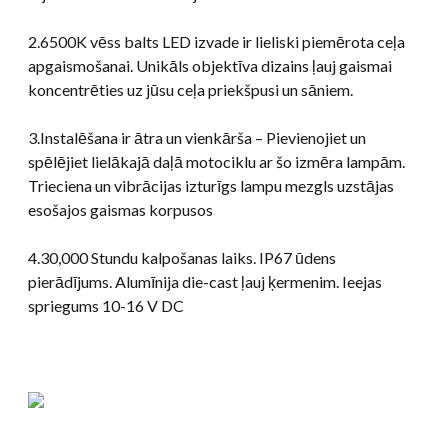
2.6500K vēss balts LED izvade ir lieliski piemērota ceļa
apgaismošanai. Unikāls objektīva dizains ļauj gaismai
koncentrēties uz jūsu ceļa priekšpusi un sāniem.
3.Instalēšana ir ātra un vienkārša – Pievienojiet un
spēlējiet lielākajā daļā motociklu ar šo izmēra lampām.
Trieciena un vibrācijas izturīgs lampu mezgls uzstājas
esošajos gaismas korpusos
4.30,000 Stundu kalpošanas laiks. IP67 ūdens
pierādījums. Alumīnija die-cast ļauj ķermenim. Ieejas
spriegums 10-16 V DC