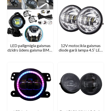
LED palīgmigla gaismas
12V motocikla gaismas
dzidrs ūdens gaisma BMW
diode garā lampa 4.5′ LED
motociklam
miglas gaisma Hārlijam
Davidsonam 4 1/2 Collu
apaļa miglas lampa