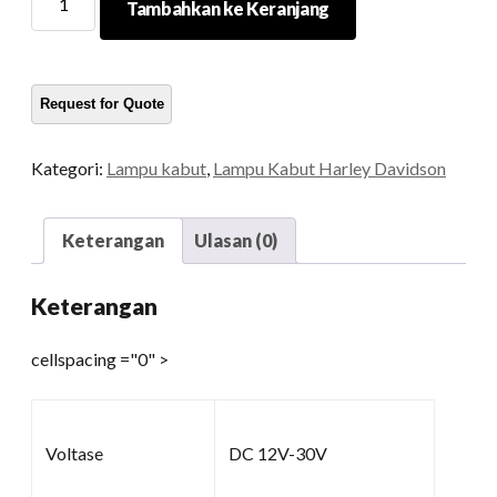
Tambahkan ke Keranjang
passing
LED
untuk
Harley
kuantitas
Kategori:
Lampu kabut
,
Lampu Kabut Harley Davidson
Keterangan
Ulasan (0)
Keterangan
cellspacing ="0" >
Voltase
DC 12V-30V