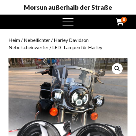
Morsun außerhalb der Straße
0
Öffnen
Sie
das
Heim
/
Nebellichter
/
Harley Davidson
Menü
Nebelscheinwerfer
/ LED -Lampen für Harley