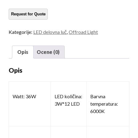
luči
količina
Kategorije:
LED delovna luč
,
Offroad Light
Opis
Ocene (0)
Opis
Watt: 36W
LED količina:
Barvna
3W*12 LED
temperatura:
6000K