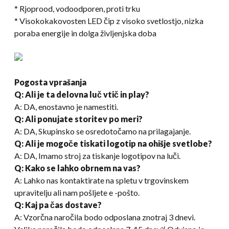
* Rjoprood, vodoodporen, proti trku
* Visokokakovosten LED čip z visoko svetlostjo, nizka
poraba energije in dolga življenjska doba
Pogosta vprašanja
Q: Ali je ta delovna luč vtič in play?
A: DA, enostavno je namestiti.
Q: Ali ponujate storitev po meri?
A: DA, Skupinsko se osredotočamo na prilagajanje.
Q: Ali je mogoče tiskati logotip na ohišje svetlobe?
A: DA, Imamo stroj za tiskanje logotipov na luči.
Q: Kako se lahko obrnem na vas?
A: Lahko nas kontaktirate na spletu v trgovinskem
upravitelju ali nam pošljete e -pošto.
Q: Kaj pa čas dostave?
A: Vzorčna naročila bodo odposlana znotraj 3 dnevi.