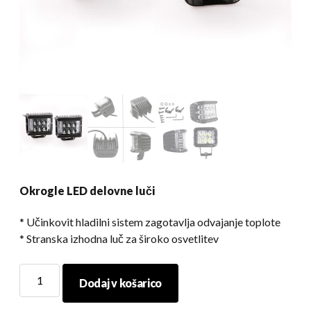
Okrogle LED delovne luči
* Učinkovit hladilni sistem zagotavlja odvajanje toplote
* Stranska izhodna luč za široko osvetlitev
Okrogle
Dodaj v košarico
LED
delovne