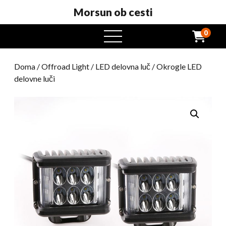
Morsun ob cesti
0
odprt
meni
Doma
/
Offroad Light
/
LED delovna luč
/ Okrogle LED
delovne luči