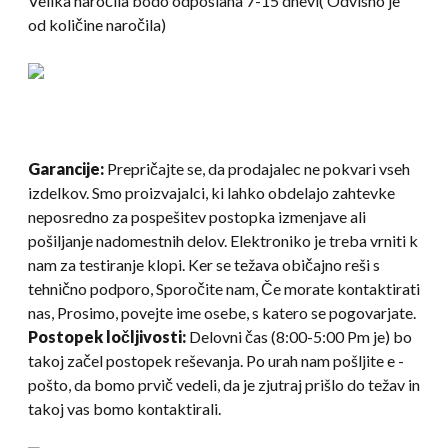
Velika naročila bodo odposlana 7-15 dnevi( Odvisno je
od količine naročila)
Garancije:
Prepričajte se, da prodajalec ne pokvari vseh
izdelkov. Smo proizvajalci, ki lahko obdelajo zahtevke
neposredno za pospešitev postopka izmenjave ali
pošiljanje nadomestnih delov. Elektroniko je treba vrniti k
nam za testiranje klopi. Ker se težava običajno reši s
tehnično podporo, Sporočite nam, Če morate kontaktirati
nas, Prosimo, povejte ime osebe, s katero se pogovarjate.
Postopek ločljivosti:
Delovni čas (8:00-5:00 Pm je) bo
takoj začel postopek reševanja. Po urah nam pošljite e -
pošto, da bomo prvič vedeli, da je zjutraj prišlo do težav in
takoj vas bomo kontaktirali.