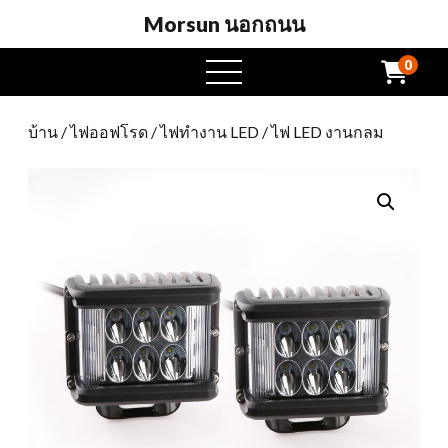
Morsun นอกถนน
0
เปิด
เมนู
บ้าน
/
ไฟออฟโรด
/
ไฟทำงาน LED
/ ไฟ LED งานกลม