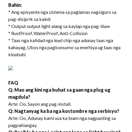
Bahin:
* Ang episyente nga sistema sa paglamas nagsiguro sa
pag-disiprik sa kainit
* Output output light alang sa kaylap nga pag-iilaw
* RustProof, WaterProof, Anti-Collision
* Taas nga kalidad nga lead chip nga adunay taas nga
kahayag, Ubos nga pagkonsumo sa enerhiya ug taas nga
kinabuhi
FAQ
Q: Mao ang kini nga buhat sa gaan nga plug ug
magdula?
Arte: Oo, Sayon ang pag-install.
Q: Nagtanyag ka ba nga kostumbre nga serbisyo?
Arte: Oo, Adunay kami usa ka team nga nagpunting sa
pagpahiangay.