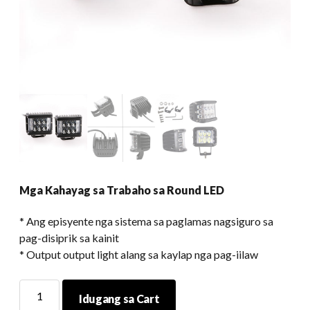
Mga Kahayag sa Trabaho sa Round LED
* Ang episyente nga sistema sa paglamas nagsiguro sa
pag-disiprik sa kainit
* Output output light alang sa kaylap nga pag-iilaw
Mga
Idugang sa Cart
Kahayag