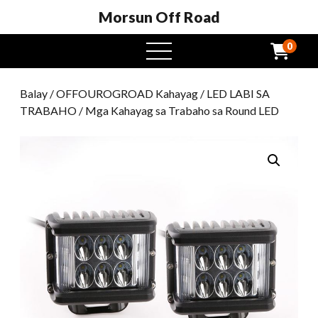
Morsun Off Road
0
Open
Menu
Balay
/
OFFOUROGROAD Kahayag
/
LED LABI SA
TRABAHO
/ Mga Kahayag sa Trabaho sa Round LED