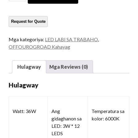
sa
Trabaho
sa
Round
LED
Mga kategoriya:
LED LABI SA TRABAHO
,
kadaghanon
OFFOUROGROAD Kahayag
Hulagway
Mga Reviews (0)
Hulagway
Watt: 36W
Ang
Temperatura sa
gidaghanon sa
kolor: 6000K
LED: 3W * 12
LEDS