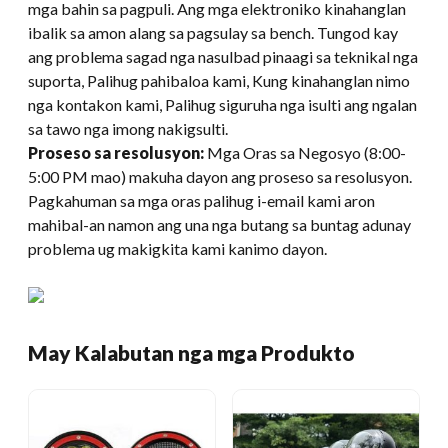
mga bahin sa pagpuli. Ang mga elektroniko kinahanglan
ibalik sa amon alang sa pagsulay sa bench. Tungod kay
ang problema sagad nga nasulbad pinaagi sa teknikal nga
suporta, Palihug pahibaloa kami, Kung kinahanglan nimo
nga kontakon kami, Palihug siguruha nga isulti ang ngalan
sa tawo nga imong nakigsulti.
Proseso sa resolusyon:
Mga Oras sa Negosyo (8:00-
5:00 PM mao) makuha dayon ang proseso sa resolusyon.
Pagkahuman sa mga oras palihug i-email kami aron
mahibal-an namon ang una nga butang sa buntag adunay
problema ug makigkita kami kanimo dayon.
May Kalabutan nga mga Produkto