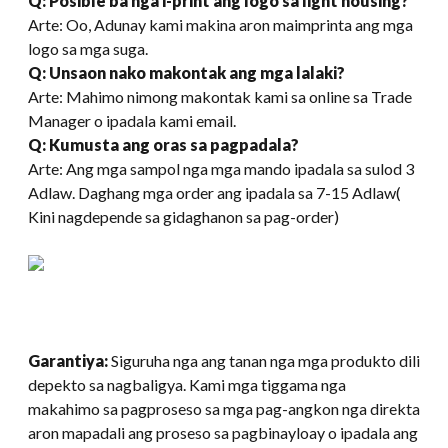
Q: Posible ba nga i-print ang logo sa light housing?
Arte: Oo, Adunay kami makina aron maimprinta ang mga
logo sa mga suga.
Q: Unsaon nako makontak ang mga lalaki?
Arte: Mahimo nimong makontak kami sa online sa Trade
Manager o ipadala kami email.
Q: Kumusta ang oras sa pagpadala?
Arte: Ang mga sampol nga mga mando ipadala sa sulod 3
Adlaw. Daghang mga order ang ipadala sa 7-15 Adlaw(
Kini nagdepende sa gidaghanon sa pag-order)
Garantiya:
Siguruha nga ang tanan nga mga produkto dili
depekto sa nagbaligya. Kami mga tiggama nga
makahimo sa pagproseso sa mga pag-angkon nga direkta
aron mapadali ang proseso sa pagbinayloay o ipadala ang