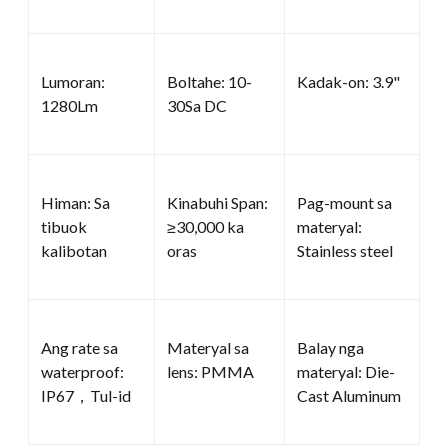
Lumoran:
Boltahe: 10-
Kadak-on: 3.9"
1280Lm
30Sa DC
Himan: Sa
Kinabuhi Span:
Pag-mount sa
tibuok
≥30,000 ka
materyal:
kalibotan
oras
Stainless steel
Ang rate sa
Materyal sa
Balay nga
waterproof:
lens: PMMA
materyal: Die-
IP67，Tul-id
Cast Aluminum