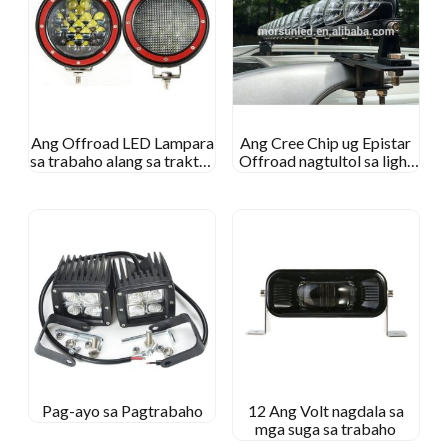
Ang Offroad LED Lampara
Ang Cree Chip ug Epistar
sa trabaho alang sa traktor
Offroad nagtultol sa light
sa trak
bar
Pag-ayo sa Pagtrabaho
12 Ang Volt nagdala sa
mga suga sa trabaho