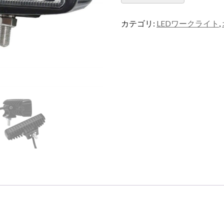
ラ
イ
カテゴリ:
LEDワークライト
,
ト
量