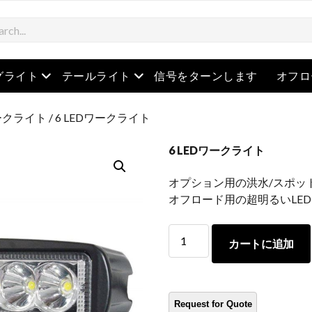
を開きます
メニューを開きます
メニューを開きます
グライト
テールライト
信号をターンします
オフロ
ークライト
/ 6 LEDワークライト
6 LEDワークライト
オプション用の洪水/スポッ
オフロード用の超明るいLE
6
カートに追加
LED
ワ
ー
ク