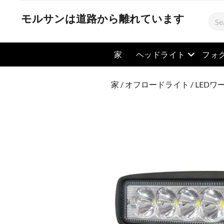
モルサンは道路から離れています
検
索
メニュー
家
ヘッドライト
フォ
家
/
オフロードライト
/
LEDワ